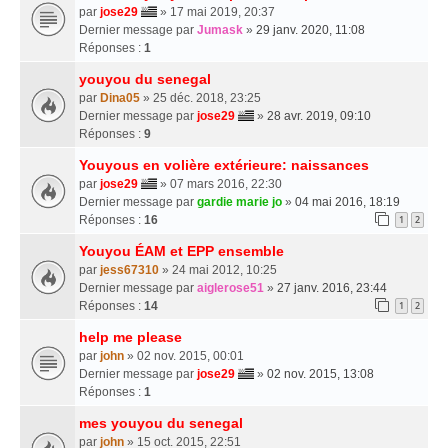
par
jose29
» 17 mai 2019, 20:37
Dernier message par
Jumask
»
29 janv. 2020, 11:08
Réponses :
1
youyou du senegal
par
Dina05
» 25 déc. 2018, 23:25
Dernier message par
jose29
»
28 avr. 2019, 09:10
Réponses :
9
Youyous en volière extérieure: naissances
par
jose29
» 07 mars 2016, 22:30
Dernier message par
gardie marie jo
»
04 mai 2016, 18:19
Réponses :
16
1
2
Youyou ÉAM et EPP ensemble
par
jess67310
» 24 mai 2012, 10:25
Dernier message par
aiglerose51
»
27 janv. 2016, 23:44
Réponses :
14
1
2
help me please
par
john
» 02 nov. 2015, 00:01
Dernier message par
jose29
»
02 nov. 2015, 13:08
Réponses :
1
mes youyou du senegal
par
john
» 15 oct. 2015, 22:51