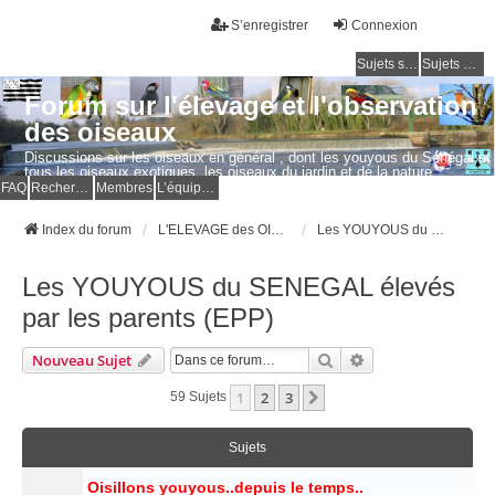
S’enregistrer
Connexion
Sujets sans réponse
Sujets actifs
Forum sur l'élevage et l'observation
des oiseaux
Discussions sur les oiseaux en général , dont les youyous du Sénégal et
tous les oiseaux exotiques, les oiseaux du jardin et de la nature.
Questions, photos, expériences.
FAQ
Rechercher
Membres
L’équipe du forum
Index du forum
L'ELEVAGE des OISEAUX EXOTIQUES
Les YOUYOUS du SENEGAL élevés par les parents (EPP)
Les YOUYOUS du SENEGAL élevés
par les parents (EPP)
Rechercher
Recherche Avancé
Nouveau Sujet
1
2
3
Suivante
59 Sujets
Sujets
Oisillons youyous..depuis le temps..