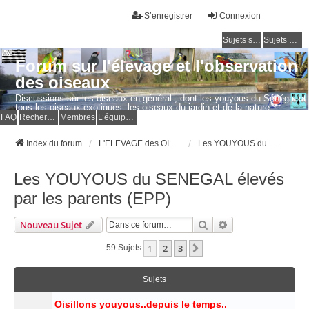
S’enregistrer
Connexion
Sujets sans réponse
Sujets actifs
Forum sur l'élevage et l'observation
des oiseaux
Discussions sur les oiseaux en général , dont les youyous du Sénégal et
tous les oiseaux exotiques, les oiseaux du jardin et de la nature.
Questions, photos, expériences.
FAQ
Rechercher
Membres
L’équipe du forum
Index du forum
L'ELEVAGE des OISEAUX EXOTIQUES
Les YOUYOUS du SENEGAL élevés par les parents (EPP)
Les YOUYOUS du SENEGAL élevés
par les parents (EPP)
Rechercher
Recherche Avancé
Nouveau Sujet
1
2
3
Suivante
59 Sujets
Sujets
Oisillons youyous..depuis le temps..