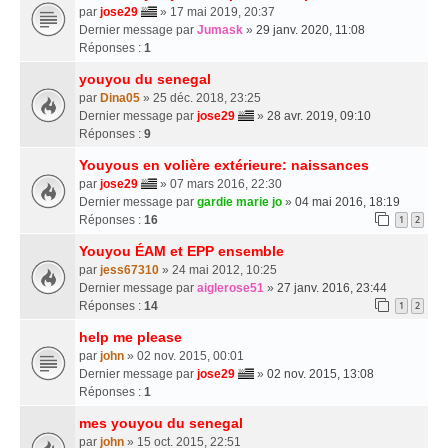
par
jose29
» 17 mai 2019, 20:37
Dernier message par
Jumask
»
29 janv. 2020, 11:08
Réponses :
1
youyou du senegal
par
Dina05
» 25 déc. 2018, 23:25
Dernier message par
jose29
»
28 avr. 2019, 09:10
Réponses :
9
Youyous en volière extérieure: naissances
par
jose29
» 07 mars 2016, 22:30
Dernier message par
gardie marie jo
»
04 mai 2016, 18:19
Réponses :
16
1
2
Youyou ÉAM et EPP ensemble
par
jess67310
» 24 mai 2012, 10:25
Dernier message par
aiglerose51
»
27 janv. 2016, 23:44
Réponses :
14
1
2
help me please
par
john
» 02 nov. 2015, 00:01
Dernier message par
jose29
»
02 nov. 2015, 13:08
Réponses :
1
mes youyou du senegal
par
john
» 15 oct. 2015, 22:51