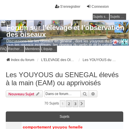
S’enregistrer
Connexion
Sujets sans réponse
Sujets actifs
Forum sur l'élevage et l'observation
des oiseaux
Discussions sur les oiseaux en général , dont les youyous du Sénégal et
tous les oiseaux exotiques, les oiseaux du jardin et de la nature.
Questions, photos, expériences.
FAQ
Rechercher
Membres
L’équipe du forum
Index du forum
L'ELEVAGE des OISEAUX EXOTIQUES
Les YOUYOUS du SENEGAL élevés à la main (EAM) ou apprivoisés
Les YOUYOUS du SENEGAL élevés
à la main (EAM) ou apprivoisés
Rechercher
Recherche Avancé
Nouveau Sujet
1
2
3
Suivante
70 Sujets
Sujets
comportement youyou femelle