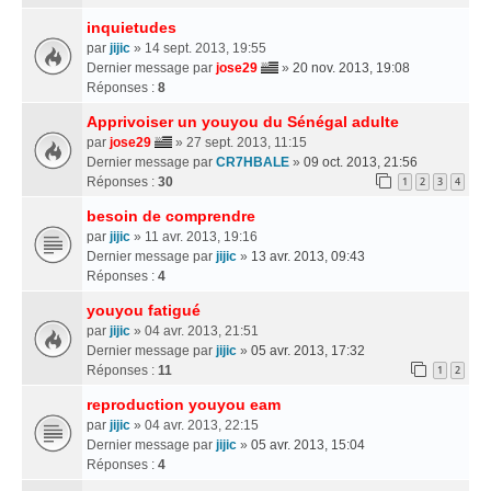
inquietudes
par
jijic
» 14 sept. 2013, 19:55
Dernier message par
jose29
»
20 nov. 2013, 19:08
Réponses :
8
Apprivoiser un youyou du Sénégal adulte
par
jose29
» 27 sept. 2013, 11:15
Dernier message par
CR7HBALE
»
09 oct. 2013, 21:56
Réponses :
30
1
2
3
4
besoin de comprendre
par
jijic
» 11 avr. 2013, 19:16
Dernier message par
jijic
»
13 avr. 2013, 09:43
Réponses :
4
youyou fatigué
par
jijic
» 04 avr. 2013, 21:51
Dernier message par
jijic
»
05 avr. 2013, 17:32
Réponses :
11
1
2
reproduction youyou eam
par
jijic
» 04 avr. 2013, 22:15
Dernier message par
jijic
»
05 avr. 2013, 15:04
Réponses :
4