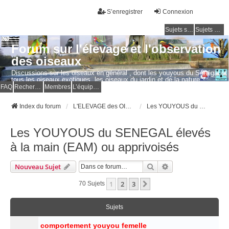
S’enregistrer
Connexion
Sujets sans réponse
Sujets actifs
Forum sur l'élevage et l'observation
des oiseaux
Discussions sur les oiseaux en général , dont les youyous du Sénégal et
tous les oiseaux exotiques, les oiseaux du jardin et de la nature.
Questions, photos, expériences.
FAQ
Rechercher
Membres
L’équipe du forum
Index du forum
L'ELEVAGE des OISEAUX EXOTIQUES
Les YOUYOUS du SENEGAL élevés à la main (EAM) ou apprivoisés
Les YOUYOUS du SENEGAL élevés
à la main (EAM) ou apprivoisés
Rechercher
Recherche Avancé
Nouveau Sujet
1
2
3
Suivante
70 Sujets
Sujets
comportement youyou femelle