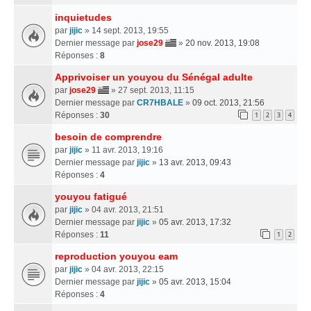
inquietudes
par
jijic
» 14 sept. 2013, 19:55
Dernier message par
jose29
»
20 nov. 2013, 19:08
Réponses :
8
Apprivoiser un youyou du Sénégal adulte
par
jose29
» 27 sept. 2013, 11:15
Dernier message par
CR7HBALE
»
09 oct. 2013, 21:56
Réponses :
30
1
2
3
4
besoin de comprendre
par
jijic
» 11 avr. 2013, 19:16
Dernier message par
jijic
»
13 avr. 2013, 09:43
Réponses :
4
youyou fatigué
par
jijic
» 04 avr. 2013, 21:51
Dernier message par
jijic
»
05 avr. 2013, 17:32
Réponses :
11
1
2
reproduction youyou eam
par
jijic
» 04 avr. 2013, 22:15
Dernier message par
jijic
»
05 avr. 2013, 15:04
Réponses :
4