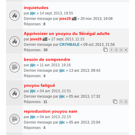
inquietudes
par
jijic
» 14 sept. 2013, 19:55
Dernier message par
jose29
»
20 nov. 2013, 19:08
Réponses :
8
Apprivoiser un youyou du Sénégal adulte
par
jose29
» 27 sept. 2013, 11:15
Dernier message par
CR7HBALE
»
09 oct. 2013, 21:56
Réponses :
30
1
2
3
4
besoin de comprendre
par
jijic
» 11 avr. 2013, 19:16
Dernier message par
jijic
»
13 avr. 2013, 09:43
Réponses :
4
youyou fatigué
par
jijic
» 04 avr. 2013, 21:51
Dernier message par
jijic
»
05 avr. 2013, 17:32
Réponses :
11
1
2
reproduction youyou eam
par
jijic
» 04 avr. 2013, 22:15
Dernier message par
jijic
»
05 avr. 2013, 15:04
Réponses :
4