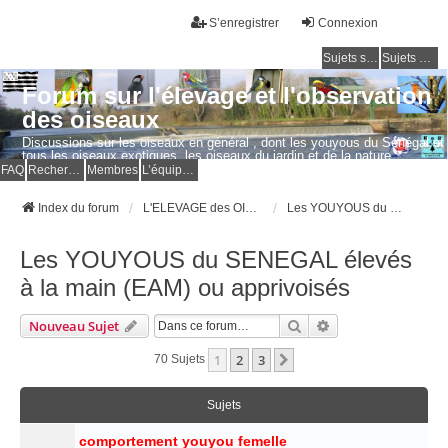
S’enregistrer
Connexion
Sujets sans réponse
Sujets actifs
Forum sur l'élevage et l'observation
des oiseaux
Discussions sur les oiseaux en général , dont les youyous du Sénégal et
tous les oiseaux exotiques, les oiseaux du jardin et de la nature.
Questions, photos, expériences.
FAQ
Rechercher
Membres
L’équipe du forum
Index du forum
L'ELEVAGE des OISEAUX EXOTIQUES
Les YOUYOUS du SENEGAL élevés à la main (EAM) ou apprivoisés
Les YOUYOUS du SENEGAL élevés
à la main (EAM) ou apprivoisés
Rechercher
Recherche Avancé
Nouveau Sujet
1
2
3
Suivante
70 Sujets
Sujets
comportement youyou femelle