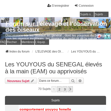
S’enregistrer
Connexion
Sujets sans réponse
Sujets actifs
Forum sur l'élevage et l'observation
des oiseaux
Discussions sur les oiseaux en général , dont les youyous du Sénégal et
tous les oiseaux exotiques, les oiseaux du jardin et de la nature.
Questions, photos, expériences.
FAQ
Rechercher
Membres
L’équipe du forum
Index du forum
L'ELEVAGE des OISEAUX EXOTIQUES
Les YOUYOUS du SENEGAL élevés à la main (EAM) ou apprivoisés
Les YOUYOUS du SENEGAL élevés
à la main (EAM) ou apprivoisés
Rechercher
Recherche Avancé
Nouveau Sujet
1
2
3
Suivante
70 Sujets
Sujets
comportement youyou femelle