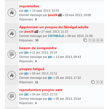
inquietudes
par
jijic
» 14 sept. 2013, 19:55
Dernier message par
jose29
»
20 nov. 2013, 19:08
Réponses :
8
Apprivoiser un youyou du Sénégal adulte
par
jose29
» 27 sept. 2013, 11:15
Dernier message par
CR7HBALE
»
09 oct. 2013, 21:56
Réponses :
30
1
2
3
4
besoin de comprendre
par
jijic
» 11 avr. 2013, 19:16
Dernier message par
jijic
»
13 avr. 2013, 09:43
Réponses :
4
youyou fatigué
par
jijic
» 04 avr. 2013, 21:51
Dernier message par
jijic
»
05 avr. 2013, 17:32
Réponses :
11
1
2
reproduction youyou eam
par
jijic
» 04 avr. 2013, 22:15
Dernier message par
jijic
»
05 avr. 2013, 15:04
Réponses :
4