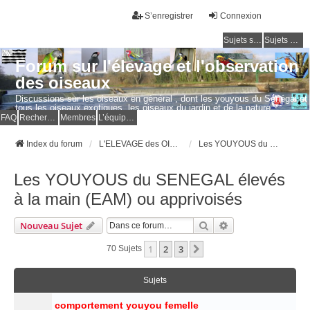
S’enregistrer
Connexion
Sujets sans réponse
Sujets actifs
Forum sur l'élevage et l'observation
des oiseaux
Discussions sur les oiseaux en général , dont les youyous du Sénégal et
tous les oiseaux exotiques, les oiseaux du jardin et de la nature.
Questions, photos, expériences.
FAQ
Rechercher
Membres
L’équipe du forum
Index du forum
L'ELEVAGE des OISEAUX EXOTIQUES
Les YOUYOUS du SENEGAL élevés à la main (EAM) ou apprivoisés
Les YOUYOUS du SENEGAL élevés
à la main (EAM) ou apprivoisés
Rechercher
Recherche Avancé
Nouveau Sujet
1
2
3
Suivante
70 Sujets
Sujets
comportement youyou femelle