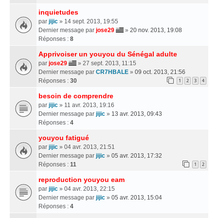
inquietudes
par
jijic
» 14 sept. 2013, 19:55
Dernier message par
jose29
»
20 nov. 2013, 19:08
Réponses :
8
Apprivoiser un youyou du Sénégal adulte
par
jose29
» 27 sept. 2013, 11:15
Dernier message par
CR7HBALE
»
09 oct. 2013, 21:56
Réponses :
30
1
2
3
4
besoin de comprendre
par
jijic
» 11 avr. 2013, 19:16
Dernier message par
jijic
»
13 avr. 2013, 09:43
Réponses :
4
youyou fatigué
par
jijic
» 04 avr. 2013, 21:51
Dernier message par
jijic
»
05 avr. 2013, 17:32
Réponses :
11
1
2
reproduction youyou eam
par
jijic
» 04 avr. 2013, 22:15
Dernier message par
jijic
»
05 avr. 2013, 15:04
Réponses :
4