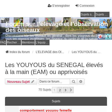
S’enregistrer
Connexion
Sujets sans réponse
Sujets actifs
Forum sur l'élevage et l'observation
des oiseaux
Discussions sur les oiseaux en général , dont les youyous du Sénégal et
tous les oiseaux exotiques, les oiseaux du jardin et de la nature.
Questions, photos, expériences.
FAQ
Rechercher
Membres
L’équipe du forum
Index du forum
L'ELEVAGE des OISEAUX EXOTIQUES
Les YOUYOUS du SENEGAL élevés à la main (EAM) ou apprivoisés
Les YOUYOUS du SENEGAL élevés
à la main (EAM) ou apprivoisés
Rechercher
Recherche Avancé
Nouveau Sujet
1
2
3
Suivante
70 Sujets
Sujets
comportement youyou femelle