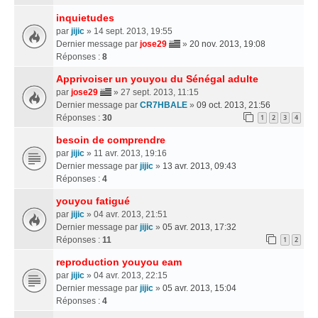
inquietudes
par
jijic
» 14 sept. 2013, 19:55
Dernier message par
jose29
»
20 nov. 2013, 19:08
Réponses :
8
Apprivoiser un youyou du Sénégal adulte
par
jose29
» 27 sept. 2013, 11:15
Dernier message par
CR7HBALE
»
09 oct. 2013, 21:56
Réponses :
30
1
2
3
4
besoin de comprendre
par
jijic
» 11 avr. 2013, 19:16
Dernier message par
jijic
»
13 avr. 2013, 09:43
Réponses :
4
youyou fatigué
par
jijic
» 04 avr. 2013, 21:51
Dernier message par
jijic
»
05 avr. 2013, 17:32
Réponses :
11
1
2
reproduction youyou eam
par
jijic
» 04 avr. 2013, 22:15
Dernier message par
jijic
»
05 avr. 2013, 15:04
Réponses :
4