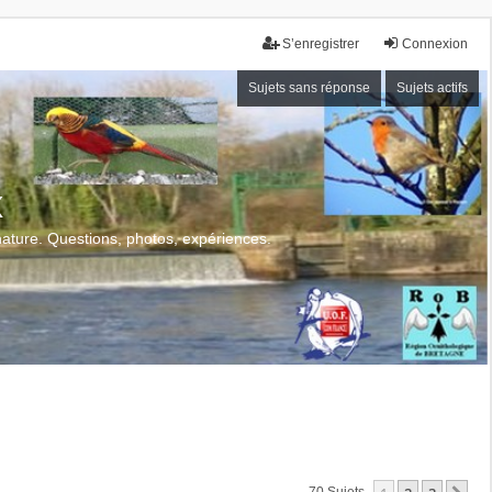
S’enregistrer
Connexion
Sujets sans réponse
Sujets actifs
x
 nature. Questions, photos, expériences.