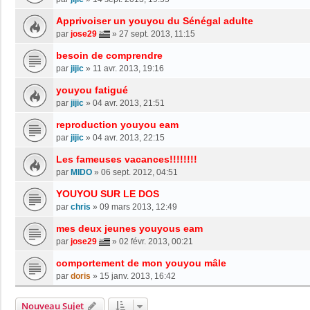
Apprivoiser un youyou du Sénégal adulte
par
jose29
»
27 sept. 2013, 11:15
besoin de comprendre
par
jijic
»
11 avr. 2013, 19:16
youyou fatigué
par
jijic
»
04 avr. 2013, 21:51
reproduction youyou eam
par
jijic
»
04 avr. 2013, 22:15
Les fameuses vacances!!!!!!!!
par
MIDO
»
06 sept. 2012, 04:51
YOUYOU SUR LE DOS
par
chris
»
09 mars 2013, 12:49
mes deux jeunes youyous eam
par
jose29
»
02 févr. 2013, 00:21
comportement de mon youyou mâle
par
doris
»
15 janv. 2013, 16:42
Nouveau Sujet