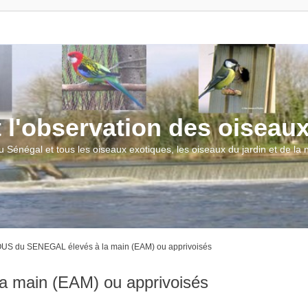
t l'observation des oiseau
u Sénégal et tous les oiseaux exotiques, les oiseaux du jardin et de la
S du SENEGAL élevés à la main (EAM) ou apprivoisés
main (EAM) ou apprivoisés