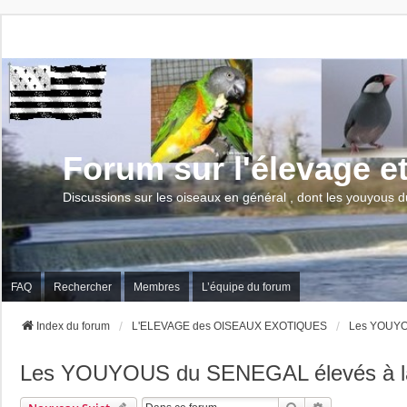
Forum sur l'élevage e
Discussions sur les oiseaux en général , dont les youyous d
FAQ
Rechercher
Membres
L’équipe du forum
Index du forum
L'ELEVAGE des OISEAUX EXOTIQUES
Les YOUYOU
Les YOUYOUS du SENEGAL élevés à la 