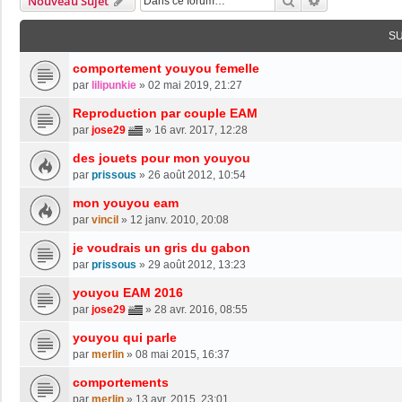
Rechercher
Recherche Av
Nouveau Sujet
S
comportement youyou femelle
par
lilipunkie
»
02 mai 2019, 21:27
Reproduction par couple EAM
par
jose29
»
16 avr. 2017, 12:28
des jouets pour mon youyou
par
prissous
»
26 août 2012, 10:54
mon youyou eam
par
vincil
»
12 janv. 2010, 20:08
je voudrais un gris du gabon
par
prissous
»
29 août 2012, 13:23
youyou EAM 2016
par
jose29
»
28 avr. 2016, 08:55
youyou qui parle
par
merlin
»
08 mai 2015, 16:37
comportements
par
merlin
»
13 avr. 2015, 23:01