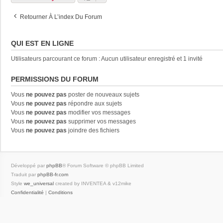
Retourner À L’index Du Forum
QUI EST EN LIGNE
Utilisateurs parcourant ce forum : Aucun utilisateur enregistré et 1 invité
PERMISSIONS DU FORUM
Vous
ne pouvez pas
poster de nouveaux sujets
Vous
ne pouvez pas
répondre aux sujets
Vous
ne pouvez pas
modifier vos messages
Vous
ne pouvez pas
supprimer vos messages
Vous
ne pouvez pas
joindre des fichiers
Développé par
phpBB
® Forum Software © phpBB Limited
Traduit par
phpBB-fr.com
Style
we_universal
created by INVENTEA & v12mike
Confidentialité
|
Conditions