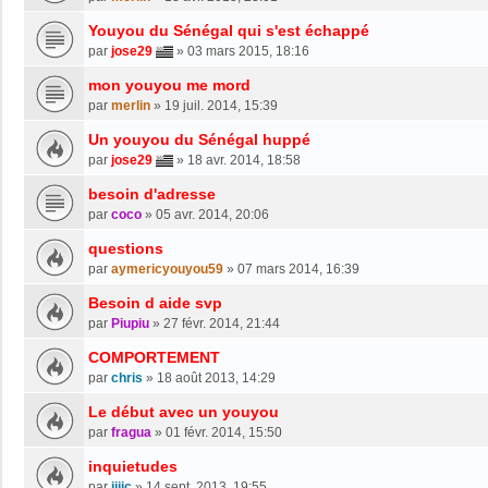
Youyou du Sénégal qui s'est échappé
par
jose29
»
03 mars 2015, 18:16
mon youyou me mord
par
merlin
»
19 juil. 2014, 15:39
Un youyou du Sénégal huppé
par
jose29
»
18 avr. 2014, 18:58
besoin d'adresse
par
coco
»
05 avr. 2014, 20:06
questions
par
aymericyouyou59
»
07 mars 2014, 16:39
Besoin d aide svp
par
Piupiu
»
27 févr. 2014, 21:44
COMPORTEMENT
par
chris
»
18 août 2013, 14:29
Le début avec un youyou
par
fragua
»
01 févr. 2014, 15:50
inquietudes
par
jijic
»
14 sept. 2013, 19:55