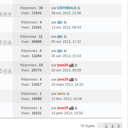
Réponses :
30
par
CR7HBALE
Vues :
71931
09 oct. 2013, 21:56
2
3
4
Réponses :
4
par
jijic
Vues :
13161
13 avr. 2013, 09:43
Réponses :
11
par
jijic
Vues :
26069
05 avr. 2013, 17:32
1
2
Réponses :
4
par
jijic
Vues :
13294
05 avr. 2013, 15:04
Réponses :
10
par
jose29
Vues :
25775
03 avr. 2013, 09:28
1
2
Réponses :
4
par
jose29
Vues :
13417
25 mars 2013, 16:33
Réponses :
1
par
doris
Vues :
10589
12 févr. 2013, 19:26
Réponses :
1
par
jose29
Vues :
10221
15 janv. 2013, 16:50
1
2
3
Su
70 Sujets