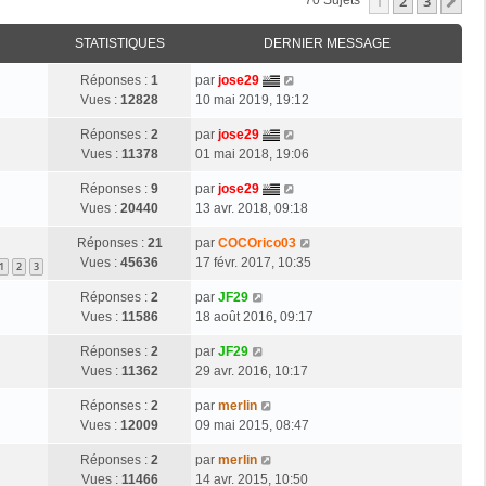
1
2
3
Su
70 Sujets
STATISTIQUES
DERNIER MESSAGE
Réponses :
1
par
jose29
Vues :
12828
10 mai 2019, 19:12
Réponses :
2
par
jose29
Vues :
11378
01 mai 2018, 19:06
Réponses :
9
par
jose29
Vues :
20440
13 avr. 2018, 09:18
Réponses :
21
par
COCOrico03
Vues :
45636
17 févr. 2017, 10:35
1
2
3
Réponses :
2
par
JF29
Vues :
11586
18 août 2016, 09:17
Réponses :
2
par
JF29
Vues :
11362
29 avr. 2016, 10:17
Réponses :
2
par
merlin
Vues :
12009
09 mai 2015, 08:47
Réponses :
2
par
merlin
Vues :
11466
14 avr. 2015, 10:50