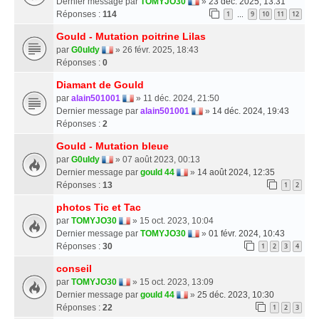
Dernier message par
TOMYJO30
»
23 déc. 2025, 13:31
Réponses :
114
1
9
10
11
12
…
Gould - Mutation poitrine Lilas
par
G0uldy
» 26 févr. 2025, 18:43
Réponses :
0
Diamant de Gould
par
alain501001
» 11 déc. 2024, 21:50
Dernier message par
alain501001
»
14 déc. 2024, 19:43
Réponses :
2
Gould - Mutation bleue
par
G0uldy
» 07 août 2023, 00:13
Dernier message par
gould 44
»
14 août 2024, 12:35
Réponses :
13
1
2
photos Tic et Tac
par
TOMYJO30
» 15 oct. 2023, 10:04
Dernier message par
TOMYJO30
»
01 févr. 2024, 10:43
Réponses :
30
1
2
3
4
conseil
par
TOMYJO30
» 15 oct. 2023, 13:09
Dernier message par
gould 44
»
25 déc. 2023, 10:30
Réponses :
22
1
2
3