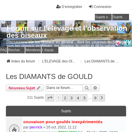
S’enregistrer
Connexion
Sujets sans réponse
Sujets actifs
Forum sur l'élevage et l'observation
des oiseaux
Discussions sur les oiseaux en général , dont les youyous du Sénégal et
tous les oiseaux exotiques, les oiseaux du jardin et de la nature.
Questions, photos, expériences.
FAQ
Rechercher
Membres
L’équipe du forum
Index du forum
L'ELEVAGE des OISEAUX EXOTIQUES
Les DIAMANTS de GOULD
Les DIAMANTS de GOULD
Rechercher
Recherche Avancé
Nouveau Sujet
Page
1
Sur
9
1
2
3
4
5
9
Suivante
211 Sujets
…
Sujets
couvaison pour goulds inexpérimentés
par
pierrick
» 20 oct. 2022, 11:12