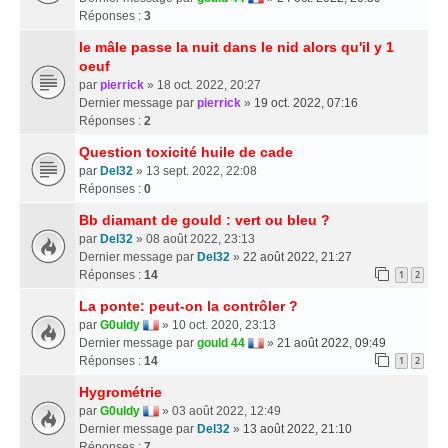
Réponses :
3
le mâle passe la nuit dans le nid alors qu'il y 1
oeuf
par
pierrick
» 18 oct. 2022, 20:27
Dernier message par
pierrick
»
19 oct. 2022, 07:16
Réponses :
2
Question toxicité huile de cade
par
Del32
» 13 sept. 2022, 22:08
Réponses :
0
Bb diamant de gould : vert ou bleu ?
par
Del32
» 08 août 2022, 23:13
Dernier message par
Del32
»
22 août 2022, 21:27
Réponses :
14
1
2
La ponte: peut-on la contrôler ?
par
G0uldy
» 10 oct. 2020, 23:13
Dernier message par
gould 44
»
21 août 2022, 09:49
Réponses :
14
1
2
Hygrométrie
par
G0uldy
» 03 août 2022, 12:49
Dernier message par
Del32
»
13 août 2022, 21:10
Réponses :
7