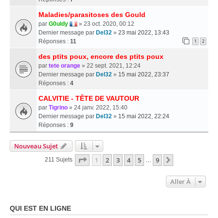
Maladies/parasitoses des Gould
par
G0uldy
» 23 oct. 2020, 00:12
Dernier message par
Del32
»
23 mai 2022, 13:43
Réponses :
11
1
2
des ptits poux, encore des ptits poux
par
tete orange
» 22 sept. 2021, 12:24
Dernier message par
Del32
»
15 mai 2022, 23:37
Réponses :
4
CALVITIE - TÊTE DE VAUTOUR
par
Tigrino
» 24 janv. 2022, 15:40
Dernier message par
Del32
»
15 mai 2022, 22:24
Réponses :
9
Nouveau Sujet
Page
1
Sur
9
1
2
3
4
5
9
Suivante
211 Sujets
…
Aller À
QUI EST EN LIGNE