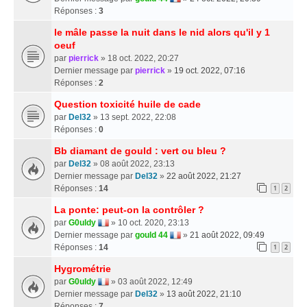
Réponses :
3
le mâle passe la nuit dans le nid alors qu'il y 1
oeuf
par
pierrick
» 18 oct. 2022, 20:27
Dernier message par
pierrick
»
19 oct. 2022, 07:16
Réponses :
2
Question toxicité huile de cade
par
Del32
» 13 sept. 2022, 22:08
Réponses :
0
Bb diamant de gould : vert ou bleu ?
par
Del32
» 08 août 2022, 23:13
Dernier message par
Del32
»
22 août 2022, 21:27
Réponses :
14
1
2
La ponte: peut-on la contrôler ?
par
G0uldy
» 10 oct. 2020, 23:13
Dernier message par
gould 44
»
21 août 2022, 09:49
Réponses :
14
1
2
Hygrométrie
par
G0uldy
» 03 août 2022, 12:49
Dernier message par
Del32
»
13 août 2022, 21:10
Réponses :
7