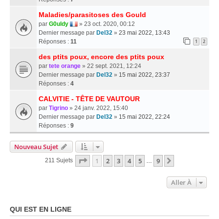
Maladies/parasitoses des Gould
par
G0uldy
» 23 oct. 2020, 00:12
Dernier message par
Del32
»
23 mai 2022, 13:43
Réponses :
11
1
2
des ptits poux, encore des ptits poux
par
tete orange
» 22 sept. 2021, 12:24
Dernier message par
Del32
»
15 mai 2022, 23:37
Réponses :
4
CALVITIE - TÊTE DE VAUTOUR
par
Tigrino
» 24 janv. 2022, 15:40
Dernier message par
Del32
»
15 mai 2022, 22:24
Réponses :
9
Nouveau Sujet
Page
1
Sur
9
1
2
3
4
5
9
Suivante
211 Sujets
…
Aller À
QUI EST EN LIGNE