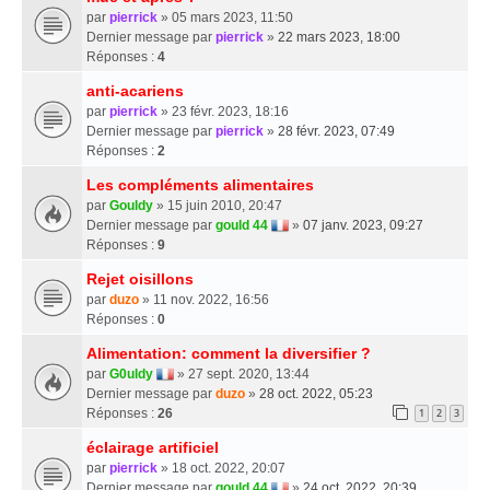
par
pierrick
» 05 mars 2023, 11:50
Dernier message par
pierrick
»
22 mars 2023, 18:00
Réponses :
4
anti-acariens
par
pierrick
» 23 févr. 2023, 18:16
Dernier message par
pierrick
»
28 févr. 2023, 07:49
Réponses :
2
Les compléments alimentaires
par
Gouldy
» 15 juin 2010, 20:47
Dernier message par
gould 44
»
07 janv. 2023, 09:27
Réponses :
9
Rejet oisillons
par
duzo
» 11 nov. 2022, 16:56
Réponses :
0
Alimentation: comment la diversifier ?
par
G0uldy
» 27 sept. 2020, 13:44
Dernier message par
duzo
»
28 oct. 2022, 05:23
Réponses :
26
1
2
3
éclairage artificiel
par
pierrick
» 18 oct. 2022, 20:07
Dernier message par
gould 44
»
24 oct. 2022, 20:39