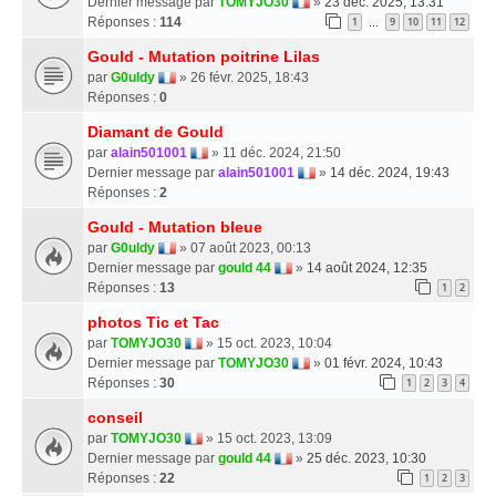
Dernier message par
TOMYJO30
»
23 déc. 2025, 13:31
Réponses :
114
1
9
10
11
12
…
Gould - Mutation poitrine Lilas
par
G0uldy
» 26 févr. 2025, 18:43
Réponses :
0
Diamant de Gould
par
alain501001
» 11 déc. 2024, 21:50
Dernier message par
alain501001
»
14 déc. 2024, 19:43
Réponses :
2
Gould - Mutation bleue
par
G0uldy
» 07 août 2023, 00:13
Dernier message par
gould 44
»
14 août 2024, 12:35
Réponses :
13
1
2
photos Tic et Tac
par
TOMYJO30
» 15 oct. 2023, 10:04
Dernier message par
TOMYJO30
»
01 févr. 2024, 10:43
Réponses :
30
1
2
3
4
conseil
par
TOMYJO30
» 15 oct. 2023, 13:09
Dernier message par
gould 44
»
25 déc. 2023, 10:30
Réponses :
22
1
2
3