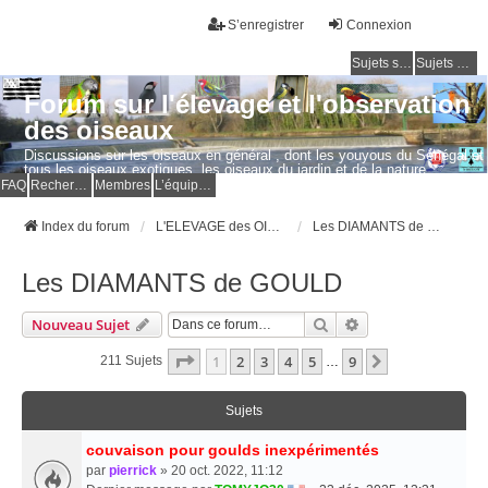
S’enregistrer
Connexion
Sujets sans réponse
Sujets actifs
Forum sur l'élevage et l'observation
des oiseaux
Discussions sur les oiseaux en général , dont les youyous du Sénégal et
tous les oiseaux exotiques, les oiseaux du jardin et de la nature.
Questions, photos, expériences.
FAQ
Rechercher
Membres
L’équipe du forum
Index du forum
L'ELEVAGE des OISEAUX EXOTIQUES
Les DIAMANTS de GOULD
Les DIAMANTS de GOULD
Rechercher
Recherche Avancé
Nouveau Sujet
Page
1
Sur
9
1
2
3
4
5
9
Suivante
211 Sujets
…
Sujets
couvaison pour goulds inexpérimentés
par
pierrick
» 20 oct. 2022, 11:12