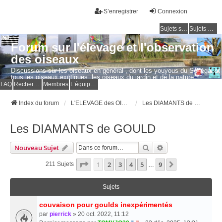
S’enregistrer
Connexion
Sujets sans réponse
Sujets actifs
Forum sur l'élevage et l'observation
des oiseaux
Discussions sur les oiseaux en général , dont les youyous du Sénégal et
tous les oiseaux exotiques, les oiseaux du jardin et de la nature.
Questions, photos, expériences.
FAQ
Rechercher
Membres
L’équipe du forum
Index du forum
L'ELEVAGE des OISEAUX EXOTIQUES
Les DIAMANTS de GOULD
Les DIAMANTS de GOULD
Rechercher
Recherche Avancé
Nouveau Sujet
Page
1
Sur
9
1
2
3
4
5
9
Suivante
211 Sujets
…
Sujets
couvaison pour goulds inexpérimentés
par
pierrick
» 20 oct. 2022, 11:12