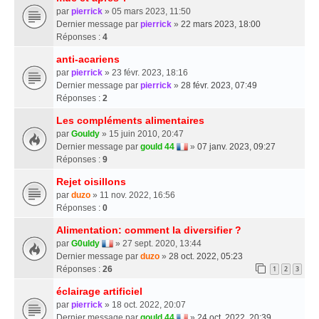
par
pierrick
» 05 mars 2023, 11:50
Dernier message par
pierrick
»
22 mars 2023, 18:00
Réponses :
4
anti-acariens
par
pierrick
» 23 févr. 2023, 18:16
Dernier message par
pierrick
»
28 févr. 2023, 07:49
Réponses :
2
Les compléments alimentaires
par
Gouldy
» 15 juin 2010, 20:47
Dernier message par
gould 44
»
07 janv. 2023, 09:27
Réponses :
9
Rejet oisillons
par
duzo
» 11 nov. 2022, 16:56
Réponses :
0
Alimentation: comment la diversifier ?
par
G0uldy
» 27 sept. 2020, 13:44
Dernier message par
duzo
»
28 oct. 2022, 05:23
Réponses :
26
1
2
3
éclairage artificiel
par
pierrick
» 18 oct. 2022, 20:07
Dernier message par
gould 44
»
24 oct. 2022, 20:39