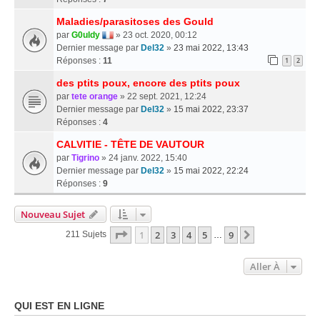
Maladies/parasitoses des Gould
par
G0uldy
» 23 oct. 2020, 00:12
Dernier message par
Del32
»
23 mai 2022, 13:43
Réponses :
11
1
2
des ptits poux, encore des ptits poux
par
tete orange
» 22 sept. 2021, 12:24
Dernier message par
Del32
»
15 mai 2022, 23:37
Réponses :
4
CALVITIE - TÊTE DE VAUTOUR
par
Tigrino
» 24 janv. 2022, 15:40
Dernier message par
Del32
»
15 mai 2022, 22:24
Réponses :
9
Nouveau Sujet
Page
1
Sur
9
1
2
3
4
5
9
Suivante
211 Sujets
…
Aller À
QUI EST EN LIGNE