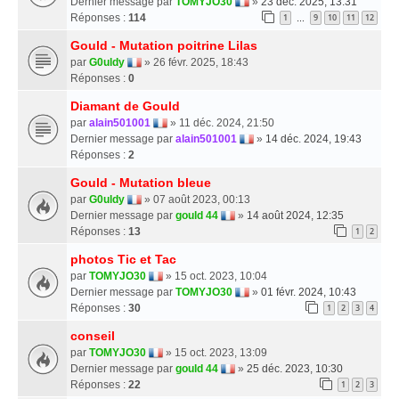
Dernier message par
TOMYJO30
»
23 déc. 2025, 13:31
Réponses :
114
1
9
10
11
12
…
Gould - Mutation poitrine Lilas
par
G0uldy
» 26 févr. 2025, 18:43
Réponses :
0
Diamant de Gould
par
alain501001
» 11 déc. 2024, 21:50
Dernier message par
alain501001
»
14 déc. 2024, 19:43
Réponses :
2
Gould - Mutation bleue
par
G0uldy
» 07 août 2023, 00:13
Dernier message par
gould 44
»
14 août 2024, 12:35
Réponses :
13
1
2
photos Tic et Tac
par
TOMYJO30
» 15 oct. 2023, 10:04
Dernier message par
TOMYJO30
»
01 févr. 2024, 10:43
Réponses :
30
1
2
3
4
conseil
par
TOMYJO30
» 15 oct. 2023, 13:09
Dernier message par
gould 44
»
25 déc. 2023, 10:30
Réponses :
22
1
2
3