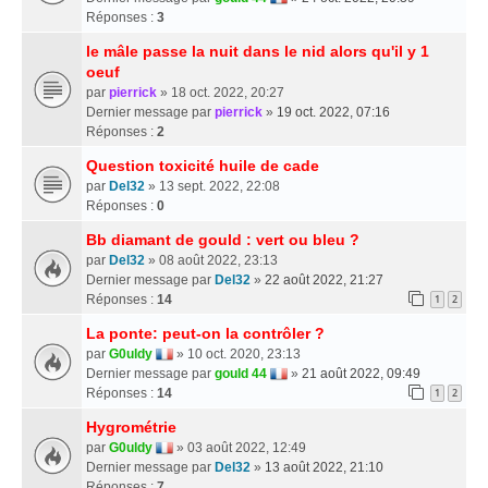
Réponses :
3
le mâle passe la nuit dans le nid alors qu'il y 1
oeuf
par
pierrick
» 18 oct. 2022, 20:27
Dernier message par
pierrick
»
19 oct. 2022, 07:16
Réponses :
2
Question toxicité huile de cade
par
Del32
» 13 sept. 2022, 22:08
Réponses :
0
Bb diamant de gould : vert ou bleu ?
par
Del32
» 08 août 2022, 23:13
Dernier message par
Del32
»
22 août 2022, 21:27
Réponses :
14
1
2
La ponte: peut-on la contrôler ?
par
G0uldy
» 10 oct. 2020, 23:13
Dernier message par
gould 44
»
21 août 2022, 09:49
Réponses :
14
1
2
Hygrométrie
par
G0uldy
» 03 août 2022, 12:49
Dernier message par
Del32
»
13 août 2022, 21:10
Réponses :
7