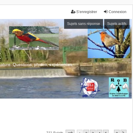
S’enregistrer
Connexion
Sujets sans réponse
Sujets actifs
x
 nature. Questions, photos, expériences.