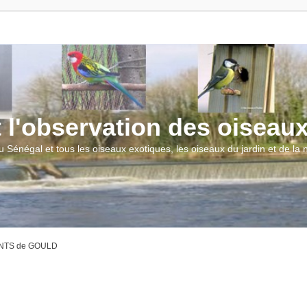
t l'observation des oiseau
u Sénégal et tous les oiseaux exotiques, les oiseaux du jardin et de la
NTS de GOULD