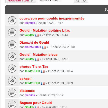
Rechercher
Recherche Av
Nouveau Sujet
S
couvaison pour goulds inexpérimentés
par
pierrick
»
20 oct. 2022, 11:12
Gould - Mutation poitrine Lilas
par
G0uldy
»
26 févr. 2025, 18:43
Diamant de Gould
par
alain501001
»
11 déc. 2024, 21:50
Gould - Mutation bleue
par
G0uldy
»
07 août 2023, 00:13
photos Tic et Tac
par
TOMYJO30
»
15 oct. 2023, 10:04
conseil
par
TOMYJO30
»
15 oct. 2023, 13:09
diatomée
par
pierrick
»
13 mai 2023, 10:12
Bagues pour Gould
par
G0uldy
»
09 mai 2023, 01:38