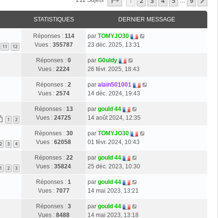
Page
1
Sur
9
1
2
3
4
5
9
Su
211 Sujets
…
STATISTIQUES
DERNIER MESSAGE
Réponses :
114
par
TOMYJO30
Vues :
355787
23 déc. 2025, 13:31
11
12
Réponses :
0
par
G0uldy
Vues :
2224
26 févr. 2025, 18:43
Réponses :
2
par
alain501001
Vues :
2574
14 déc. 2024, 19:43
Réponses :
13
par
gould 44
Vues :
24725
14 août 2024, 12:35
1
2
Réponses :
30
par
TOMYJO30
Vues :
62058
01 févr. 2024, 10:43
2
3
4
Réponses :
22
par
gould 44
Vues :
35824
25 déc. 2023, 10:30
1
2
3
Réponses :
1
par
gould 44
Vues :
7077
14 mai 2023, 13:21
Réponses :
3
par
gould 44
Vues :
8488
14 mai 2023, 13:18