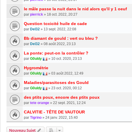
le mâle passe la nuit dans le nid alors qu'il y 1 oeuf
par
pierrick
»
18 oct. 2022, 20:27
Question toxicité huile de cade
par
Del32
»
13 sept. 2022, 22:08
Bb diamant de gould : vert ou bleu ?
par
Del32
»
08 août 2022, 23:13
La ponte: peut-on la contrôler ?
par
G0uldy
»
10 oct. 2020, 23:13
Hygrométrie
par
G0uldy
»
03 août 2022, 12:49
Maladies/parasitoses des Gould
par
G0uldy
»
23 oct. 2020, 00:12
des ptits poux, encore des ptits poux
par
tete orange
»
22 sept. 2021, 12:24
CALVITIE - TÊTE DE VAUTOUR
par
Tigrino
»
24 janv. 2022, 15:40
Nouveau Sujet