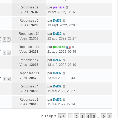
Réponses :
2
par
pierrick
Vues :
7634
19 oct. 2022, 07:16
Réponses :
0
par
Del32
Vues :
7628
13 sept. 2022, 22:08
Réponses :
14
par
Del32
Vues :
21303
22 août 2022, 21:27
1
2
Réponses :
14
par
gould 44
Vues :
24278
21 août 2022, 09:49
1
2
Réponses :
7
par
Del32
Vues :
12015
13 août 2022, 21:10
Réponses :
11
par
Del32
Vues :
20578
23 mai 2022, 13:43
1
2
Réponses :
4
par
Del32
Vues :
9870
15 mai 2022, 23:37
Réponses :
9
par
Del32
Vues :
20618
15 mai 2022, 22:24
Page
1
Sur
9
1
2
3
4
5
9
Su
211 Sujets
…