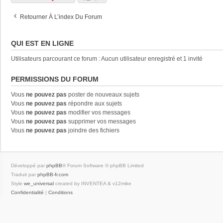
Retourner À L’index Du Forum
QUI EST EN LIGNE
Utilisateurs parcourant ce forum : Aucun utilisateur enregistré et 1 invité
PERMISSIONS DU FORUM
Vous
ne pouvez pas
poster de nouveaux sujets
Vous
ne pouvez pas
répondre aux sujets
Vous
ne pouvez pas
modifier vos messages
Vous
ne pouvez pas
supprimer vos messages
Vous
ne pouvez pas
joindre des fichiers
Développé par
phpBB
® Forum Software © phpBB Limited
Traduit par
phpBB-fr.com
Style
we_universal
created by INVENTEA & v12mike
Confidentialité
|
Conditions