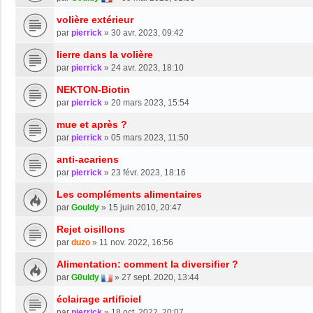
volière extérieur
par
pierrick
»
30 avr. 2023, 09:42
lierre dans la volière
par
pierrick
»
24 avr. 2023, 18:10
NEKTON-Biotin
par
pierrick
»
20 mars 2023, 15:54
mue et après ?
par
pierrick
»
05 mars 2023, 11:50
anti-acariens
par
pierrick
»
23 févr. 2023, 18:16
Les compléments alimentaires
par
Gouldy
»
15 juin 2010, 20:47
Rejet oisillons
par
duzo
»
11 nov. 2022, 16:56
Alimentation: comment la diversifier ?
par
G0uldy
»
27 sept. 2020, 13:44
éclairage artificiel
par
pierrick
»
18 oct. 2022, 20:07