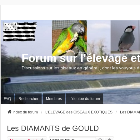
Forum sur l'élevage e
Discussions sur les oiseaux en général , dont les youyous d
FAQ
Rechercher
Membres
L’équipe du forum
Index du forum
L'ELEVAGE des OISEAUX EXOTIQUES
Les DIAMA
Les DIAMANTS de GOULD