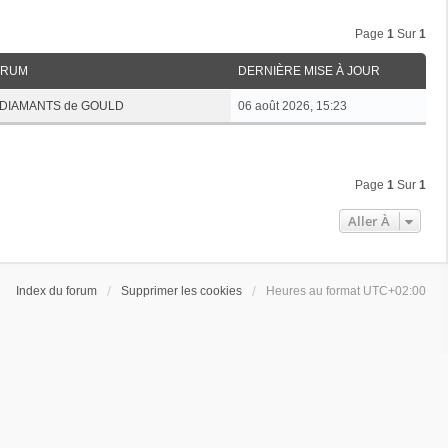
Page
1
Sur
1
ORUM
DERNIÈRE MISE À JOUR
es DIAMANTS de GOULD
06 août 2026, 15:23
Page
1
Sur
1
Aller À
Index du forum
Supprimer les cookies
Heures au format
UTC+02:00