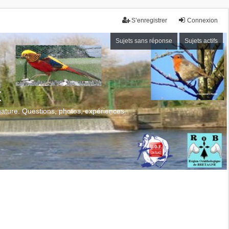
S’enregistrer
Connexion
Sujets sans réponse
Sujets actifs
x
 nature. Questions, photos, expériences.