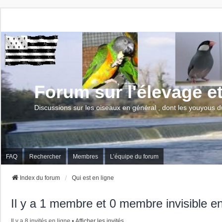
Forum sur l'élevage e
Discussions sur les oiseaux en général , dont les youyous d
FAQ
Rechercher
Membres
L’équipe du forum
Index du forum
Qui est en ligne
Il y a 1 membre et 0 membre invisible en
Il y a 8 invités en ligne •
Afficher les invités