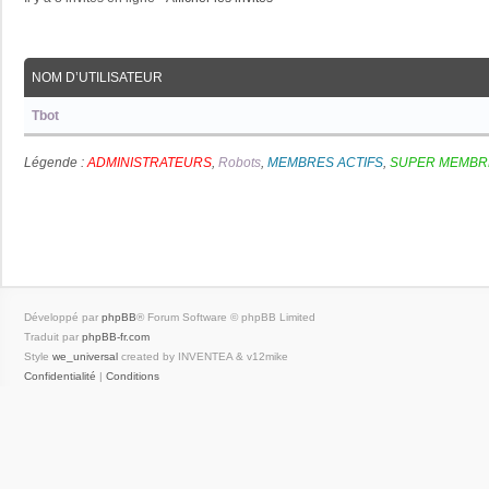
NOM D’UTILISATEUR
Tbot
Légende :
ADMINISTRATEURS
,
Robots
,
MEMBRES ACTIFS
,
SUPER MEMBR
Développé par
phpBB
® Forum Software © phpBB Limited
Traduit par
phpBB-fr.com
Style
we_universal
created by INVENTEA & v12mike
Confidentialité
|
Conditions