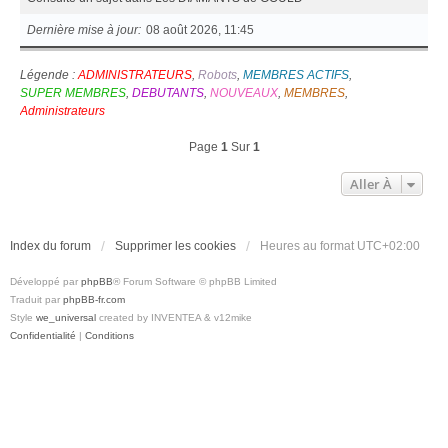
Dernière mise à jour
08 août 2026, 11:45
Légende :
ADMINISTRATEURS
,
Robots
,
MEMBRES ACTIFS
,
SUPER MEMBRES
,
DEBUTANTS
,
NOUVEAUX
,
MEMBRES
,
Administrateurs
Page
1
Sur
1
Aller À
Index du forum
Supprimer les cookies
Heures au format
UTC+02:00
Développé par
phpBB
® Forum Software © phpBB Limited
Traduit par
phpBB-fr.com
Style
we_universal
created by INVENTEA & v12mike
Confidentialité
|
Conditions