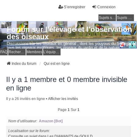
S’enregistrer
Connexion
Sujets sans réponse
Sujets actifs
Forum sur l'élevage et l'observation
des oiseaux
Discussions sur les oiseaux en général , dont les youyous du Sénégal et
tous les oiseaux exotiques, les oiseaux du jardin et de la nature.
Questions, photos, expériences.
FAQ
Rechercher
Membres
L’équipe du forum
Index du forum
Qui est en ligne
Il y a 1 membre et 0 membre invisible
en ligne
Il y a 26 invités en ligne •
Afficher les invités
Page
1
Sur
1
Nom d’utilisateur
Amazon [Bot]
Localisation sur le forum
Consulte un sujet dans Les DIAMANTS de GOULD