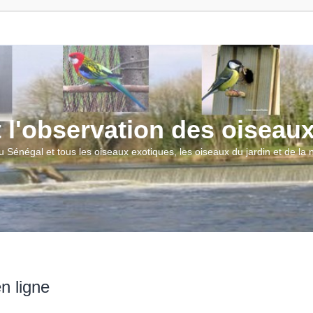
t l'observation des oiseau
u Sénégal et tous les oiseaux exotiques, les oiseaux du jardin et de la
n ligne