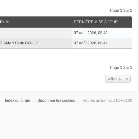
Page
1
Sur
1
ORUM
DERNIÈRE MISE À JOUR
07 août 2026, 08:48
es DIAMANTS de GOULD
07 août 2026, 08:46
Page
1
Sur
1
Aller À
Index du forum
Supprimer les cookies
Heures au format
UTC+02:00