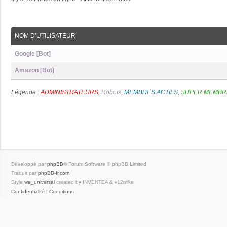
NOM D’UTILISATEUR
Google [Bot]
Amazon [Bot]
Légende :
ADMINISTRATEURS
,
Robots
,
MEMBRES ACTIFS
,
SUPER MEMBR
Développé par
phpBB
® Forum Software © phpBB Limited
Traduit par
phpBB-fr.com
Style
we_universal
created by INVENTEA & v12mike
Confidentialité
|
Conditions