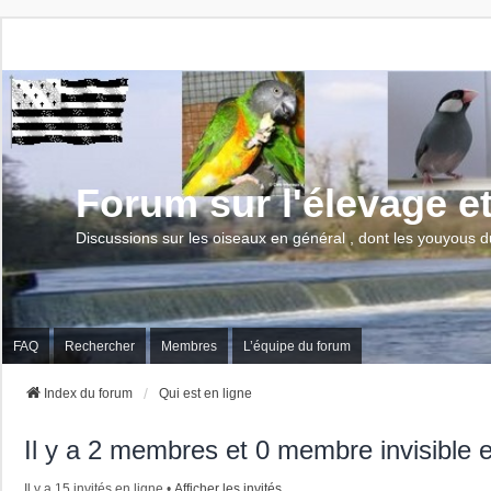
Forum sur l'élevage e
Discussions sur les oiseaux en général , dont les youyous d
FAQ
Rechercher
Membres
L’équipe du forum
Index du forum
Qui est en ligne
Il y a 2 membres et 0 membre invisible e
Il y a 15 invités en ligne •
Afficher les invités