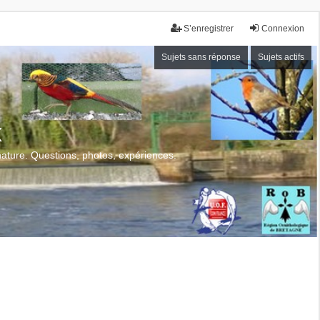
S’enregistrer
Connexion
Sujets sans réponse
Sujets actifs
x
 nature. Questions, photos, expériences.