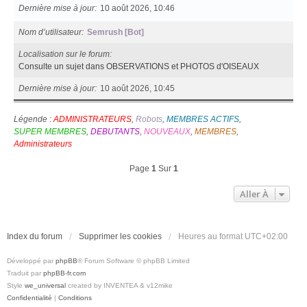
Dernière mise à jour
10 août 2026, 10:46
Nom d’utilisateur
Semrush [Bot]
Localisation sur le forum
Consulte un sujet dans OBSERVATIONS et PHOTOS d'OISEAUX
Dernière mise à jour
10 août 2026, 10:45
Légende :
ADMINISTRATEURS
,
Robots
,
MEMBRES ACTIFS
,
SUPER MEMBRES
,
DEBUTANTS
,
NOUVEAUX
,
MEMBRES
,
Administrateurs
Page
1
Sur
1
Aller À
Index du forum
Supprimer les cookies
Heures au format
UTC+02:00
Développé par
phpBB
® Forum Software © phpBB Limited
Traduit par
phpBB-fr.com
Style
we_universal
created by INVENTEA & v12mike
Confidentialité
|
Conditions