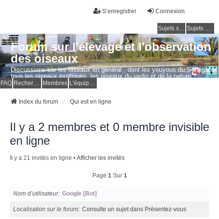
S’enregistrer
Connexion
Sujets sans réponse
Sujets actifs
Forum sur l'élevage et l'observation
des oiseaux
Discussions sur les oiseaux en général , dont les youyous du Sénégal et
tous les oiseaux exotiques, les oiseaux du jardin et de la nature.
Questions, photos, expériences.
FAQ
Rechercher
Membres
L’équipe du forum
Index du forum
Qui est en ligne
Il y a 2 membres et 0 membre invisible
en ligne
Il y a 21 invités en ligne •
Afficher les invités
Page
1
Sur
1
Nom d’utilisateur
Google [Bot]
Localisation sur le forum
Consulte un sujet dans Présentez-vous