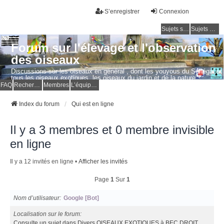
S’enregistrer
Connexion
Sujets sans réponse
Sujets actifs
Forum sur l'élevage et l'observation
des oiseaux
Discussions sur les oiseaux en général , dont les youyous du Sénégal et
tous les oiseaux exotiques, les oiseaux du jardin et de la nature.
Questions, photos, expériences.
FAQ
Rechercher
Membres
L’équipe du forum
Index du forum
Qui est en ligne
Il y a 3 membres et 0 membre invisible
en ligne
Il y a 12 invités en ligne •
Afficher les invités
Page
1
Sur
1
Nom d’utilisateur
Google [Bot]
Localisation sur le forum
Consulte un sujet dans Divers OISEAUX EXOTIQUES à BEC DROIT