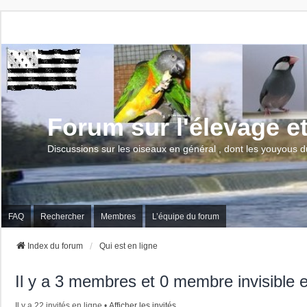
Forum sur l'élevage e
Discussions sur les oiseaux en général , dont les youyous d
FAQ
Rechercher
Membres
L’équipe du forum
Index du forum
Qui est en ligne
Il y a 3 membres et 0 membre invisible e
Il y a 22 invités en ligne •
Afficher les invités