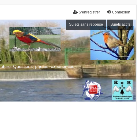
S’enregistrer
Connexion
Sujets sans réponse
Sujets actifs
x
 nature. Questions, photos, expériences.