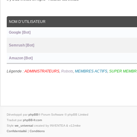
NOM D’UTILISATEUR
Google [Bot]
Semrush [Bot]
Amazon [Bot]
Légende :
ADMINISTRATEURS
,
Robots
,
MEMBRES ACTIFS
,
SUPER MEMBR
Développé par
phpBB
® Forum Software © phpBB Limited
Traduit par
phpBB-fr.com
Style
we_universal
created by INVENTEA & v12mike
Confidentialité
|
Conditions