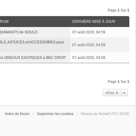
Page
1
Sur
1
ORUM
DERNIÈRE MISE À JOUR
es DIAMANTS de GOULD
07 août 2026, 04:59
UTILS, ASTUCES et ACCESSOIRES pour
07 août 2026, 04:59
ivers OISEAUX EXOTIQUES à BEC DROIT
07 août 2026, 04:58
Page
1
Sur
1
Aller À
Index du forum
Supprimer les cookies
Heures au format
UTC+02:00