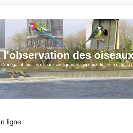
t l'observation des oiseau
u Sénégal et tous les oiseaux exotiques, les oiseaux du jardin et de la
n ligne