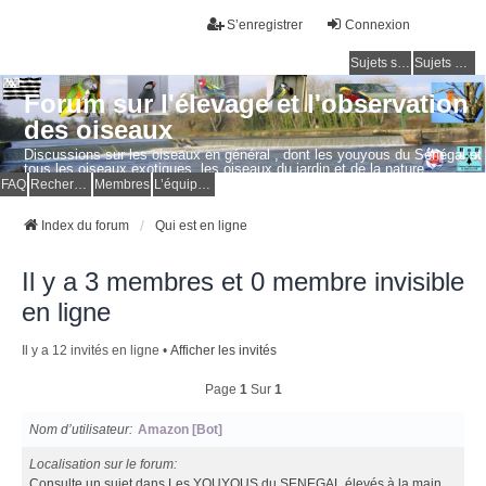
S’enregistrer
Connexion
Sujets sans réponse
Sujets actifs
Forum sur l'élevage et l'observation
des oiseaux
Discussions sur les oiseaux en général , dont les youyous du Sénégal et
tous les oiseaux exotiques, les oiseaux du jardin et de la nature.
Questions, photos, expériences.
FAQ
Rechercher
Membres
L’équipe du forum
Index du forum
Qui est en ligne
Il y a 3 membres et 0 membre invisible
en ligne
Il y a 12 invités en ligne •
Afficher les invités
Page
1
Sur
1
Nom d’utilisateur
Amazon [Bot]
Localisation sur le forum
Consulte un sujet dans Les YOUYOUS du SENEGAL élevés à la main