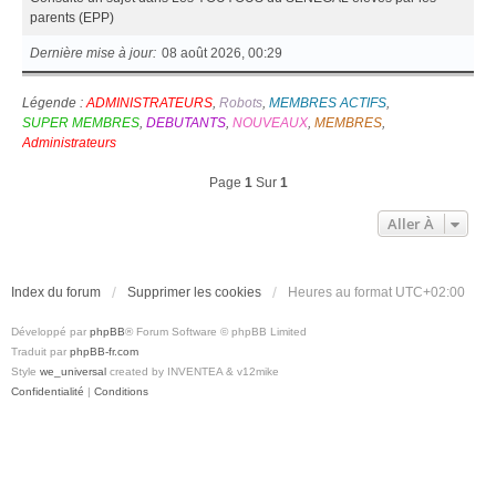
parents (EPP)
Dernière mise à jour
08 août 2026, 00:29
Légende :
ADMINISTRATEURS
,
Robots
,
MEMBRES ACTIFS
,
SUPER MEMBRES
,
DEBUTANTS
,
NOUVEAUX
,
MEMBRES
,
Administrateurs
Page
1
Sur
1
Aller À
Index du forum
Supprimer les cookies
Heures au format
UTC+02:00
Développé par
phpBB
® Forum Software © phpBB Limited
Traduit par
phpBB-fr.com
Style
we_universal
created by INVENTEA & v12mike
Confidentialité
|
Conditions