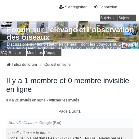
S’enregistrer
Connexion
Sujets sans réponse
Sujets actifs
Forum sur l'élevage et l'observation
des oiseaux
Discussions sur les oiseaux en général , dont les youyous du Sénégal et
tous les oiseaux exotiques, les oiseaux du jardin et de la nature.
Questions, photos, expériences.
FAQ
Rechercher
Membres
L’équipe du forum
Index du forum
Qui est en ligne
Il y a 1 membre et 0 membre invisible
en ligne
Il y a 20 invités en ligne •
Afficher les invités
Page
1
Sur
1
Nom d’utilisateur
Google [Bot]
Localisation sur le forum
Consulte un sujet dans Les YOUYOUS du SENEGAL élevés par les