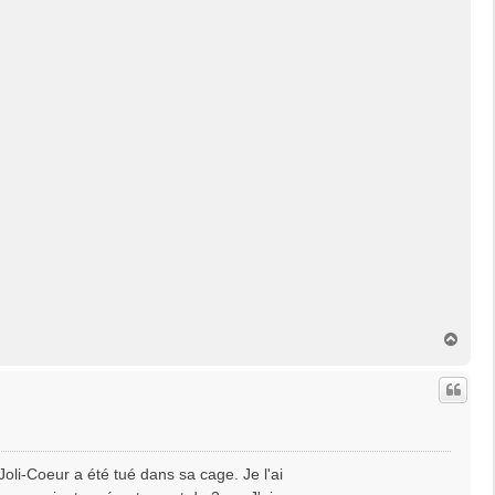
H
a
u
t
oli-Coeur a été tué dans sa cage. Je l'ai