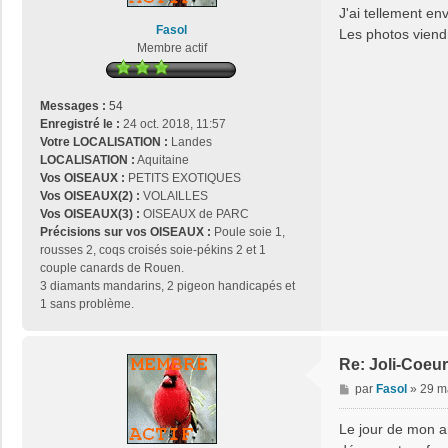
s
J'ai tellement env
a
Fasol
Les photos viendr
g
Membre actif
e
Messages :
54
Enregistré le :
24 oct. 2018, 11:57
Votre LOCALISATION :
Landes
LOCALISATION :
Aquitaine
Vos OISEAUX :
PETITS EXOTIQUES
Vos OISEAUX(2) :
VOLAILLES
Vos OISEAUX(3) :
OISEAUX de PARC
Précisions sur vos OISEAUX :
Poule soie 1,
rousses 2, coqs croisés soie-pékins 2 et 1
couple canards de Rouen.
3 diamants mandarins, 2 pigeon handicapés et
1 sans problème.
Re: Joli-Coeur
M
par
Fasol
»
29 m
e
s
Le jour de mon an
s