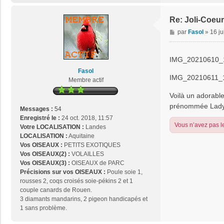
Re: Joli-Coeur
M
par
Fasol
»
16 ju
e
s
s
IMG_20210610_1
a
Fasol
g
IMG_20210611_1
Membre actif
e
Voilà un adorable
prénommée Lady. 
Messages :
54
Enregistré le :
24 oct. 2018, 11:57
Vous n’avez pas le
Votre LOCALISATION :
Landes
LOCALISATION :
Aquitaine
Vos OISEAUX :
PETITS EXOTIQUES
Vos OISEAUX(2) :
VOLAILLES
Vos OISEAUX(3) :
OISEAUX de PARC
Précisions sur vos OISEAUX :
Poule soie 1,
rousses 2, coqs croisés soie-pékins 2 et 1
couple canards de Rouen.
3 diamants mandarins, 2 pigeon handicapés et
1 sans problème.