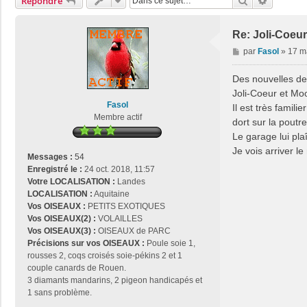
Rechercher
Recherch
Répondre
Re: Joli-Coeur
M
par
Fasol
»
17 m
e
s
Des nouvelles de
s
Joli-Coeur et Moon
a
Fasol
Il est très famili
g
Membre actif
dort sur la poutr
e
Le garage lui pla
Je vois arriver l
Messages :
54
Enregistré le :
24 oct. 2018, 11:57
Votre LOCALISATION :
Landes
LOCALISATION :
Aquitaine
Vos OISEAUX :
PETITS EXOTIQUES
Vos OISEAUX(2) :
VOLAILLES
Vos OISEAUX(3) :
OISEAUX de PARC
Précisions sur vos OISEAUX :
Poule soie 1,
rousses 2, coqs croisés soie-pékins 2 et 1
couple canards de Rouen.
3 diamants mandarins, 2 pigeon handicapés et
1 sans problème.