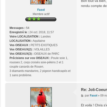
Bon tout va bien,
s
rendu compte de
a
Fasol
g
Membre actif
e
Messages :
54
Enregistré le :
24 oct. 2018, 11:57
Votre LOCALISATION :
Landes
LOCALISATION :
Aquitaine
Vos OISEAUX :
PETITS EXOTIQUES
Vos OISEAUX(2) :
VOLAILLES
Vos OISEAUX(3) :
OISEAUX de PARC
Précisions sur vos OISEAUX :
Poule soie 1,
rousses 2, coqs croisés soie-pékins 2 et 1
couple canards de Rouen.
3 diamants mandarins, 2 pigeon handicapés et
1 sans problème.
Re: Joli-Coeur
M
par
Fasol
»
09 n
e
s
Et voilà ! Chris 