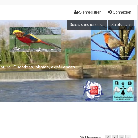
S’enregistrer
Connexion
Sujets sans réponse
Sujets actifs
x
 nature. Questions, photos, expériences.