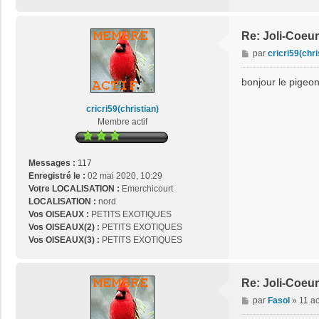
t
a
c
Re: Joli-Coeur
t
M
par
cricri59(chri
e
e
r
s
bonjour le pigeon
j
s
o
a
cricri59(christian)
s
g
Membre actif
e
e
2
9
Messages :
117
Enregistré le :
02 mai 2020, 10:29
Votre LOCALISATION :
Emerchicourt
LOCALISATION :
nord
Vos OISEAUX :
PETITS EXOTIQUES
Vos OISEAUX(2) :
PETITS EXOTIQUES
Vos OISEAUX(3) :
PETITS EXOTIQUES
Re: Joli-Coeur
M
par
Fasol
»
11 a
e