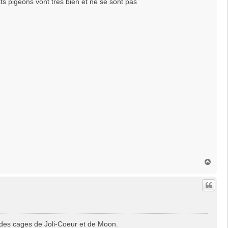
its pigeons vont très bien et ne se sont pas
H
a
u
t
us des cages de Joli-Coeur et de Moon.