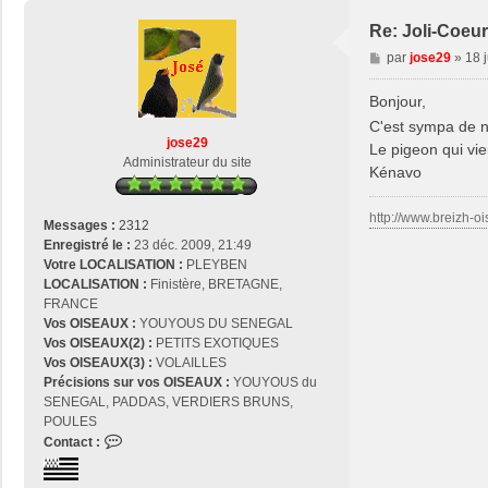
Re: Joli-Coeur
M
par
jose29
»
18 
e
s
Bonjour,
s
C'est sympa de n
a
jose29
Le pigeon qui vie
g
Administrateur du site
Kénavo
e
http://www.breizh-oi
Messages :
2312
Enregistré le :
23 déc. 2009, 21:49
Votre LOCALISATION :
PLEYBEN
LOCALISATION :
Finistère, BRETAGNE,
FRANCE
Vos OISEAUX :
YOUYOUS DU SENEGAL
Vos OISEAUX(2) :
PETITS EXOTIQUES
Vos OISEAUX(3) :
VOLAILLES
Précisions sur vos OISEAUX :
YOUYOUS du
SENEGAL, PADDAS, VERDIERS BRUNS,
POULES
C
Contact :
o
n