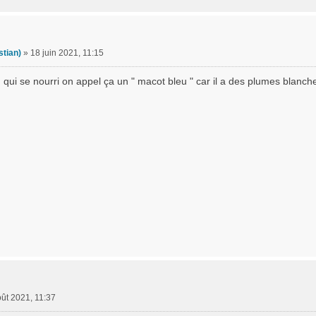
stian)
»
18 juin 2021, 11:15
 qui se nourri on appel ça un " macot bleu " car il a des plumes blanche
oût 2021, 11:37