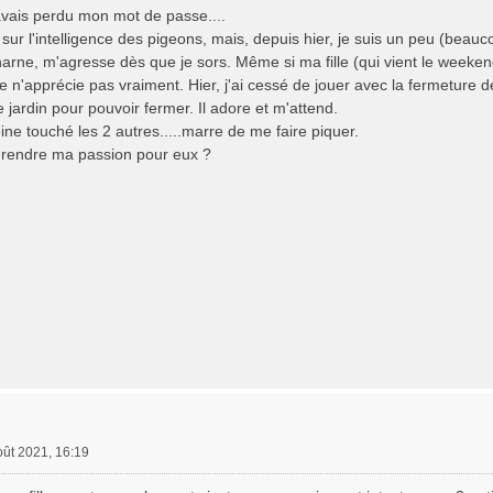
'avais perdu mon mot de passe....
is sur l'intelligence des pigeons, mais, depuis hier, je suis un peu (beauc
harne, m'agresse dès que je sors. Même si ma fille (qui vient le weeken
je n'apprécie pas vraiment. Hier, j'ai cessé de jouer avec la fermeture de
 jardin pour pouvoir fermer. Il adore et m'attend.
eine touché les 2 autres.....marre de me faire piquer.
rendre ma passion pour eux ?
oût 2021, 16:19