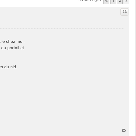
1
2
3
Précédente
30 Messages
allé chez moi.
 du portail et
és du nid.
H
a