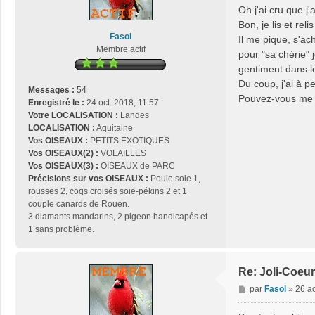
s
Oh j'ai cru que j
s
Bon, je lis et rel
a
Fasol
Il me pique, s'ac
g
Membre actif
pour "sa chérie" 
e
gentiment dans le
Du coup, j'ai à p
Messages :
54
Pouvez-vous me 
Enregistré le :
24 oct. 2018, 11:57
Votre LOCALISATION :
Landes
LOCALISATION :
Aquitaine
Vos OISEAUX :
PETITS EXOTIQUES
Vos OISEAUX(2) :
VOLAILLES
Vos OISEAUX(3) :
OISEAUX de PARC
Précisions sur vos OISEAUX :
Poule soie 1,
rousses 2, coqs croisés soie-pékins 2 et 1
couple canards de Rouen.
3 diamants mandarins, 2 pigeon handicapés et
1 sans problème.
Re: Joli-Coeur
M
par
Fasol
»
26 a
e
s