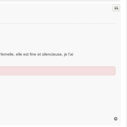
u
t
elle, elle est fine et silencieuse, je l'ai
H
a