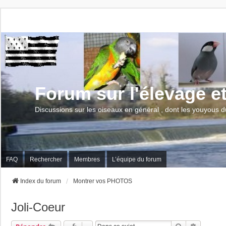
Forum sur l'élevage e
Discussions sur les oiseaux en général , dont les youyous d
FAQ
Rechercher
Membres
L’équipe du forum
Index du forum
Montrer vos PHOTOS
Joli-Coeur