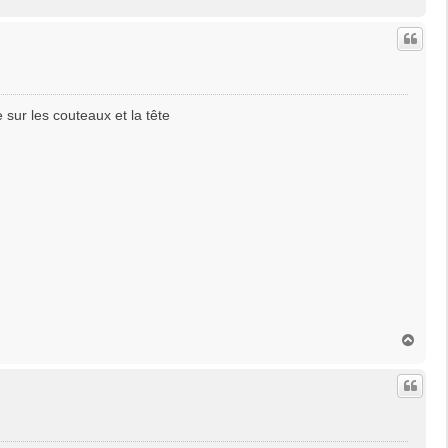
a
u
t
 sur les couteaux et la tête
H
a
u
t