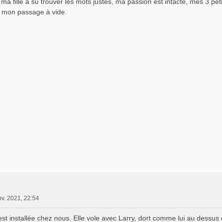
 ma fille a su trouver les mots justes, ma passion est intacte, mes 3 pet
 mon passage à vide.
ov. 2021, 22:54
s'est installée chez nous. Elle vole avec Larry, dort comme lui au dess