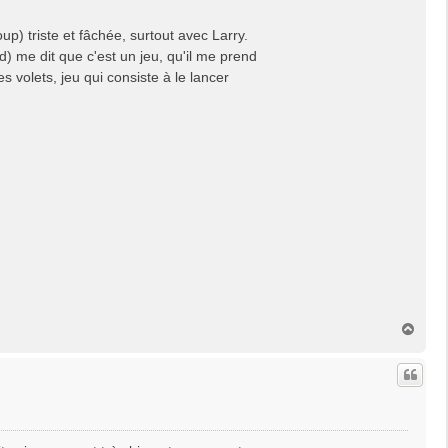
oup) triste et fâchée, surtout avec Larry.
d) me dit que c'est un jeu, qu'il me prend
s volets, jeu qui consiste à le lancer
H
a
u
t