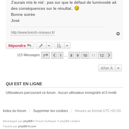
J'aurais mis le nid : pas sur que le défaut de luminosité ait
e
des conséquences sur le résultat..
Bonne soirée
José
http://www.breizh-oiseaux.fr/
H
a
u
Répondre
t
Page
11
Sur
12
1
8
9
10
11
12
Précédente
Suivante
115 Messages
…
Aller À
QUI EST EN LIGNE
Utilisateurs parcourant ce forum : Aucun utilisateur enregistré et 0 invité
Index du forum
Supprimer les cookies
Heures au format
UTC+02:00
Développé par
phpBB
® Forum Software © phpBB Limited
Traduit par
phpBB-fr.com