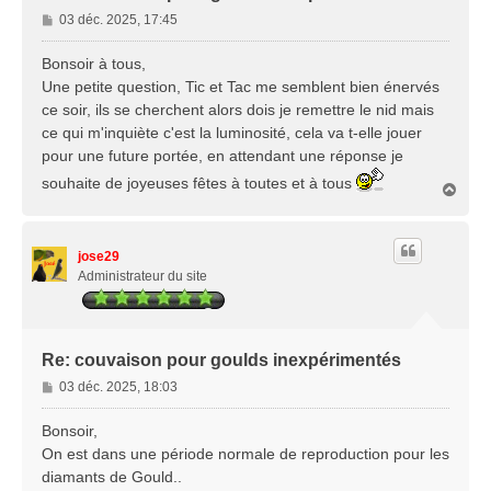
M
03 déc. 2025, 17:45
e
s
Bonsoir à tous,
s
Une petite question, Tic et Tac me semblent bien énervés
a
ce soir, ils se cherchent alors dois je remettre le nid mais
g
ce qui m'inquiète c'est la luminosité, cela va t-elle jouer
e
pour une future portée, en attendant une réponse je
souhaite de joyeuses fêtes à toutes et à tous
H
a
u
t
jose29
Administrateur du site
Re: couvaison pour goulds inexpérimentés
M
03 déc. 2025, 18:03
e
s
Bonsoir,
s
On est dans une période normale de reproduction pour les
a
diamants de Gould..
g