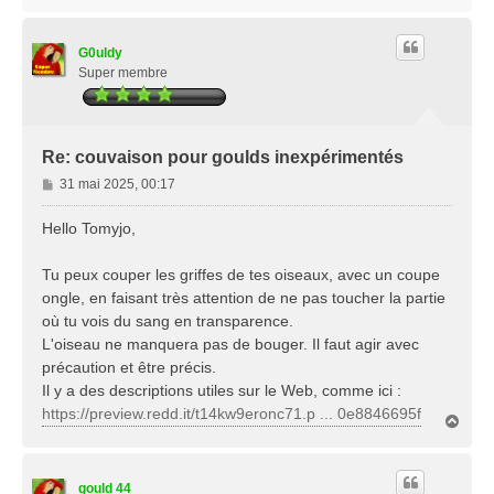
a
u
t
G0uldy
Super membre
Re: couvaison pour goulds inexpérimentés
M
31 mai 2025, 00:17
e
s
Hello Tomyjo,
s
a
Tu peux couper les griffes de tes oiseaux, avec un coupe
g
ongle, en faisant très attention de ne pas toucher la partie
e
où tu vois du sang en transparence.
L'oiseau ne manquera pas de bouger. Il faut agir avec
précaution et être précis.
Il y a des descriptions utiles sur le Web, comme ici :
https://preview.redd.it/t14kw9eronc71.p ... 0e8846695f
H
a
u
t
gould 44