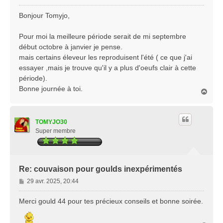
e
s
Bonjour Tomyjo,
s
a
Pour moi la meilleure période serait de mi septembre
g
début octobre à janvier je pense.
e
mais certains éleveur les reproduisent l'été ( ce que j'ai
essayer ,mais je trouve qu'il y a plus d'oeufs clair à cette
période).
Bonne journée à toi.
H
a
u
t
TOMYJO30
Super membre
Re: couvaison pour goulds inexpérimentés
M
29 avr. 2025, 20:44
e
s
Merci gould 44 pour tes précieux conseils et bonne soirée.
s
a