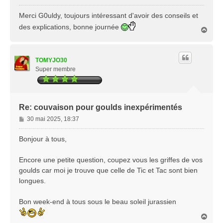
e
s
Merci G0uldy, toujours intéressant d'avoir des conseils et
s
des explications, bonne journée
H
a
a
g
u
e
t
TOMYJO30
Super membre
Re: couvaison pour goulds inexpérimentés
M
30 mai 2025, 18:37
e
s
Bonjour à tous,
s
a
Encore une petite question, coupez vous les griffes de vos
g
goulds car moi je trouve que celle de Tic et Tac sont bien
e
longues.
Bon week-end à tous sous le beau soleil jurassien
H