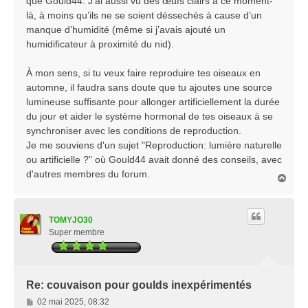
que Gould44. J’ai aussi vu des œufs clairs à ce moment-
là, à moins qu’ils ne se soient déssechés à cause d’un
manque d’humidité (même si j’avais ajouté un
humidificateur à proximité du nid).
À mon sens, si tu veux faire reproduire tes oiseaux en
automne, il faudra sans doute que tu ajoutes une source
lumineuse suffisante pour allonger artificiellement la durée
du jour et aider le système hormonal de tes oiseaux à se
synchroniser avec les conditions de reproduction.
Je me souviens d'un sujet "Reproduction: lumière naturelle
ou artificielle ?" où Gould44 avait donné des conseils, avec
d'autres membres du forum.
H
a
u
t
TOMYJO30
Super membre
Re: couvaison pour goulds inexpérimentés
M
02 mai 2025, 08:32