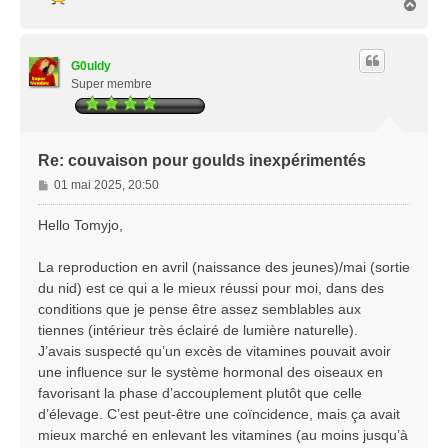
H
g
a
e
u
t
G0uldy
Super membre
Re: couvaison pour goulds inexpérimentés
M
01 mai 2025, 20:50
e
s
Hello Tomyjo,
s
a
La reproduction en avril (naissance des jeunes)/mai (sortie
g
du nid) est ce qui a le mieux réussi pour moi, dans des
e
conditions que je pense être assez semblables aux
tiennes (intérieur très éclairé de lumière naturelle).
J’avais suspecté qu’un excès de vitamines pouvait avoir
une influence sur le système hormonal des oiseaux en
favorisant la phase d’accouplement plutôt que celle
d’élevage. C’est peut-être une coïncidence, mais ça avait
mieux marché en enlevant les vitamines (au moins jusqu’à