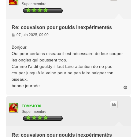
Super membre
Re: couvaison pour goulds inexpérimentés
M
07 juin 2025, 09:00
e
s
Bonjour,
s
Oui pour certains oiseaux il est nécessaire de leur couper
a
les ongles qui poussent trop.
g
Comme l'a dit gouldy il faut faire attention de ne pas
e
couper jusqu'à la veine pour ne pas faire saigner ton
oiseaux.
bonne journée
H
a
u
t
TOMYJO30
Super membre
Re: couvaison pour goulds inexpérimentés