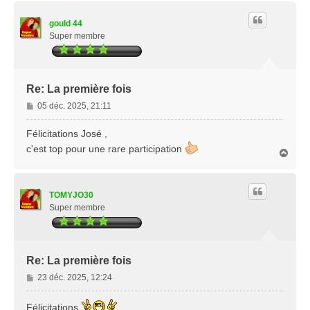
u
t
gould 44
Super membre
Re: La première fois
M
05 déc. 2025, 21:11
e
s
Félicitations José ,
s
c'est top pour une rare participation
H
a
a
g
u
e
t
TOMYJO30
Super membre
Re: La première fois
M
23 déc. 2025, 12:24
e
s
Félicitations