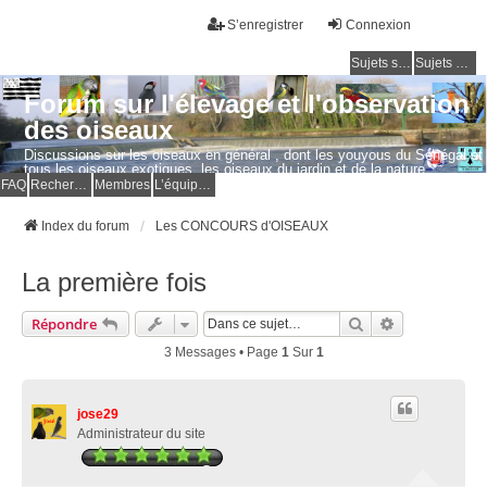
S’enregistrer
Connexion
Sujets sans réponse
Sujets actifs
Forum sur l'élevage et l'observation
des oiseaux
Discussions sur les oiseaux en général , dont les youyous du Sénégal et
tous les oiseaux exotiques, les oiseaux du jardin et de la nature.
Questions, photos, expériences.
FAQ
Rechercher
Membres
L’équipe du forum
Index du forum
Les CONCOURS d'OISEAUX
La première fois
Rechercher
Recherche Av
Répondre
3 Messages • Page
1
Sur
1
jose29
Administrateur du site