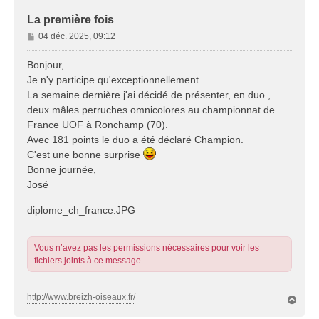
La première fois
M
04 déc. 2025, 09:12
e
s
Bonjour,
s
Je n'y participe qu'exceptionnellement.
a
La semaine dernière j'ai décidé de présenter, en duo ,
g
deux mâles perruches omnicolores au championnat de
e
France UOF à Ronchamp (70).
Avec 181 points le duo a été déclaré Champion.
C'est une bonne surprise
Bonne journée,
José
diplome_ch_france.JPG
Vous n’avez pas les permissions nécessaires pour voir les
fichiers joints à ce message.
http://www.breizh-oiseaux.fr/
H
a