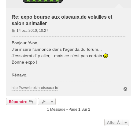
Re: expo bourse aux oiseaux,de volailles et
salon animalier
M
14 oct. 2010, 10:27
e
s
Bonjour Yvon,
s
J'ai inséré l'annonce dans l'agenda du forum...
a
J'essaierai d' y aller,...mais ce n'est pas certain
g
Bonne expo !
e
Kénavo,
http://www.breizh-oiseaux.fr/
H
a
u
Répondre
t
1 Message • Page
1
Sur
1
Aller À