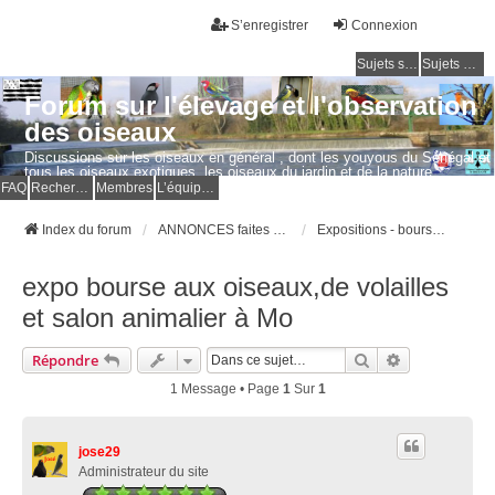
S’enregistrer
Connexion
Sujets sans réponse
Sujets actifs
Forum sur l'élevage et l'observation
des oiseaux
Discussions sur les oiseaux en général , dont les youyous du Sénégal et
tous les oiseaux exotiques, les oiseaux du jardin et de la nature.
Questions, photos, expériences.
FAQ
Rechercher
Membres
L’équipe du forum
Index du forum
ANNONCES faites par les MEMBRES
Expositions - bourses - concours d'oiseaux
expo bourse aux oiseaux,de volailles
et salon animalier à Mo
Rechercher
Recherche Av
Répondre
1 Message • Page
1
Sur
1
jose29
Administrateur du site