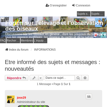
S’enregistrer
Connexion
Sujets sans réponse
Sujets actifs
Forum sur l'élevage et l'observation
des oiseaux
Discussions sur les oiseaux en général , dont les youyous du Sénégal et
tous les oiseaux exotiques, les oiseaux du jardin et de la nature.
Questions, photos, expériences.
FAQ
Rechercher
Membres
L’équipe du forum
Index du forum
INFORMATIONS
Etre informé des sujets et messages :
nouveautés
Rechercher
Recherche Av
Répondre
1 Message • Page
1
Sur
1
jose29
Administrateur du site