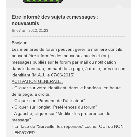
Etre informé des sujets et messages :
nouveautés
M
07 avr. 2012, 21:23
e
s
Bonjour,
s
Les membres du forum peuvent gérer la manière dont ils
a
peuvent être informés des nouveaux sujets et (ou)
g
messages publiés sur le forum par mail ou notification
e
dans le bandeau, en haut de la page, à droite, près de son
identifiant (M.A.J. le 07/06/2015)
ACTIVATION GENERALE :
- Cliquer sur votre identifiant, dans le bandeau, en haute
de la page, à droite.
- Cliquer sur "Panneau de l'utilisateur"
- Cliquer sur l'onglet "Préférences du forum"
- A gauche, cliquer sur "Modifier les préférences de
message"
- En face de "Surveiller les réponses" cocher OUI ou NON
- ENVOYER