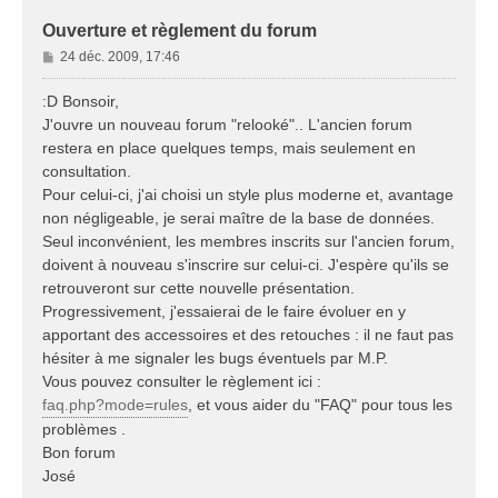
Ouverture et règlement du forum
M
24 déc. 2009, 17:46
e
s
:D Bonsoir,
s
J'ouvre un nouveau forum "relooké".. L'ancien forum
a
restera en place quelques temps, mais seulement en
g
consultation.
e
Pour celui-ci, j'ai choisi un style plus moderne et, avantage
non négligeable, je serai maître de la base de données.
Seul inconvénient, les membres inscrits sur l'ancien forum,
doivent à nouveau s'inscrire sur celui-ci. J'espère qu'ils se
retrouveront sur cette nouvelle présentation.
Progressivement, j'essaierai de le faire évoluer en y
apportant des accessoires et des retouches : il ne faut pas
hésiter à me signaler les bugs éventuels par M.P.
Vous pouvez consulter le règlement ici :
faq.php?mode=rules
, et vous aider du "FAQ" pour tous les
problèmes .
Bon forum
José