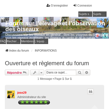
S’enregistrer
Connexion
Sujets sans réponse
Sujets actifs
Forum sur l'élevage et l'observation
des oiseaux
Discussions sur les oiseaux en général , dont les youyous du Sénégal et
tous les oiseaux exotiques, les oiseaux du jardin et de la nature.
Questions, photos, expériences.
FAQ
Rechercher
Membres
L’équipe du forum
Index du forum
INFORMATIONS
Ouverture et règlement du forum
Rechercher
Recherche Av
Répondre
1 Message • Page
1
Sur
1
jose29
Administrateur du site