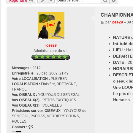
Rechercher
Recherch
Répondre
CHAMPIONNAT
M
par
jose29
»
09 
e
s
NATURE de
s
a
Intitulé 
jose29
g
LIEU
: Ha
Administrateur du site
e
DEPARTE
DATE
: 20
Messages :
2312
HORAIRE
Enregistré le :
23 déc. 2009, 21:49
DESCRIPT
Votre LOCALISATION :
PLEYBEN
oiseaux le
LOCALISATION :
Finistère, BRETAGNE,
Une BOURS
FRANCE
Le prix d'
Vos OISEAUX :
YOUYOUS DU SENEGAL
Humains.
Vos OISEAUX(2) :
PETITS EXOTIQUES
Vos OISEAUX(3) :
VOLAILLES
Précisions sur vos OISEAUX :
YOUYOUS du
SENEGAL, PADDAS, VERDIERS BRUNS,
POULES
C
Contact :
o