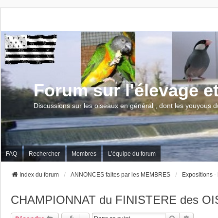
Forum sur l'élevage e
Discussions sur les oiseaux en général , dont les youyous d
FAQ
Rechercher
Membres
L’équipe du forum
Index du forum
ANNONCES faites par les MEMBRES
Expositions -
CHAMPIONNAT du FINISTERE des OI