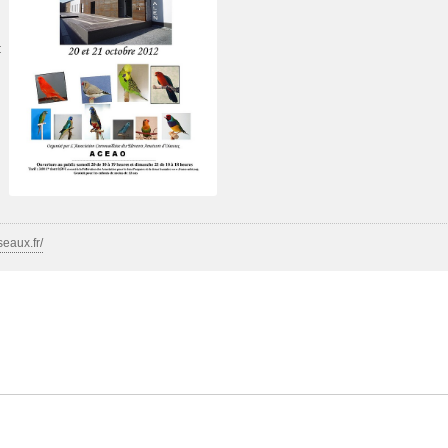
:
seaux.fr/