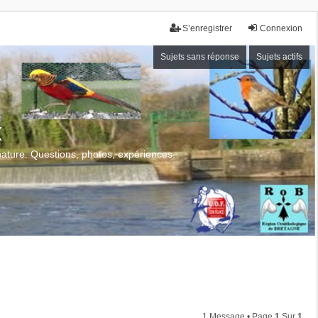
S’enregistrer
Connexion
Sujets sans réponse
Sujets actifs
x
 nature. Questions, photos, expériences.
1 Message • Page
1
Sur
1