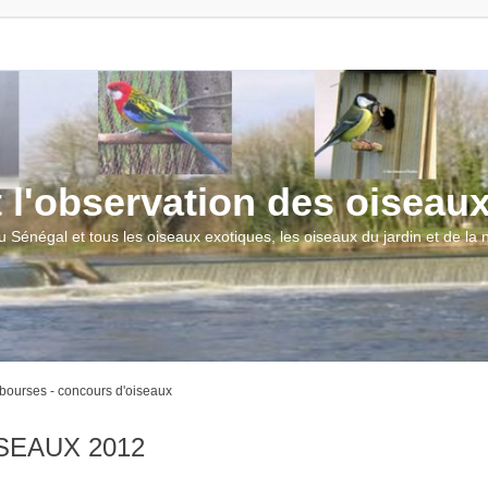
t l'observation des oiseau
u Sénégal et tous les oiseaux exotiques, les oiseaux du jardin et de la
 bourses - concours d'oiseaux
SEAUX 2012