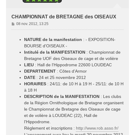
CHAMPIONNAT de BRETAGNE des OISEAUX
M
08 nov. 2012, 13:25
e
s
NATURE de la manifestation
: - EXPOSITION-
s
a
BOURSE d'OISEAUX -
g
Intitulé de la MANIFESTATION
: Championnat de
e
Bretagne UOF des Oiseaux de cage et de volière
LIEU
: Hall de l'Hippodrome 22600 LOUDEAC
DEPARTEMENT
: Côtes d'Armor
DATE
: 24 et 25 novembre 2012
HORAIRES
: 24/11: de 10 H à 19 H - 25/11: de 10 H
à 18 H
DESCRIPTION de la MANIFESTATION
: Les clubs
de la Région Ornithologique de Bretagne organisent
le Championnat de Bretagne des Oiseaux de cage
et de volière à LOUDEAC (22), Hall de
l'Hippodrome.
Règlement et inscriptions :
http://www.rob.asso.fr/
L'encagement aura lieu le mardi 20 novembre 2012