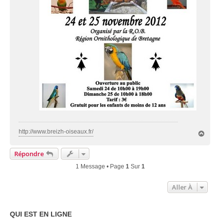
http://www.breizh-oiseaux.fr/
H
a
u
Répondre
t
1 Message • Page
1
Sur
1
Aller À
QUI EST EN LIGNE