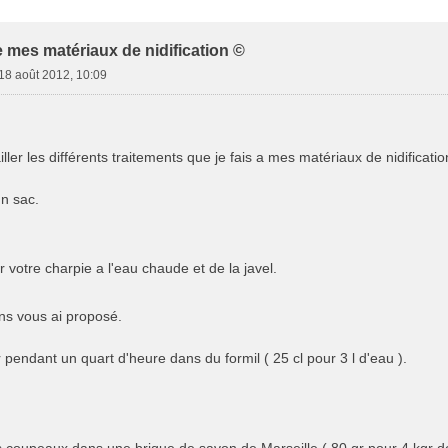
e Avancée
 mes matériaux de nidification ©
18 août 2012, 10:09
ller les différents traitements que je fais a mes matériaux de nidificatio
un sac.
r votre charpie a l'eau chaude et de la javel.
ons vous ai proposé.
ir pendant un quart d'heure dans du formil ( 25 cl pour 3 l d'eau ).
 coupeaux dans une brique de savon de Marseille ( 80 gr pour 4 kgr de