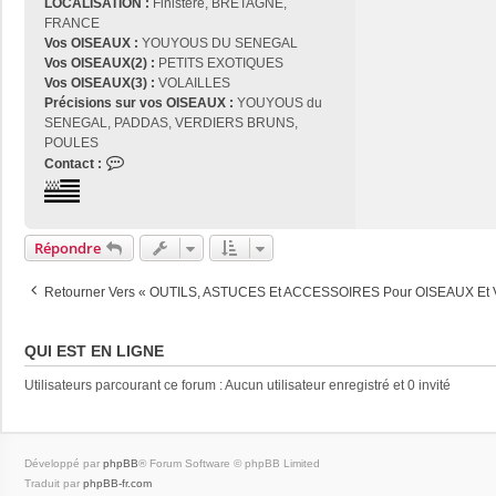
LOCALISATION :
Finistère, BRETAGNE,
FRANCE
Vos OISEAUX :
YOUYOUS DU SENEGAL
Vos OISEAUX(2) :
PETITS EXOTIQUES
Vos OISEAUX(3) :
VOLAILLES
Précisions sur vos OISEAUX :
YOUYOUS du
SENEGAL, PADDAS, VERDIERS BRUNS,
POULES
C
Contact :
o
n
t
a
Répondre
c
t
Retourner Vers « OUTILS, ASTUCES Et ACCESSOIRES Pour OISEAUX Et
e
r
j
QUI EST EN LIGNE
o
s
Utilisateurs parcourant ce forum : Aucun utilisateur enregistré et 0 invité
e
2
9
Développé par
phpBB
® Forum Software © phpBB Limited
Traduit par
phpBB-fr.com