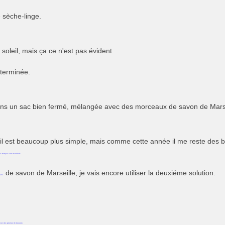
 sèche-linge.
soleil, mais ça ce n'est pas évident
 terminée.
ans un sac bien fermé, mélangée avec des morceaux de savon de Mars
mil est beaucoup plus simple, mais comme cette année il me reste des 
es tremper votre matériels.
de savon de Marseille, je vais encore utiliser la deuxiéme solution.
aire.
avec des graines de tanaisie.