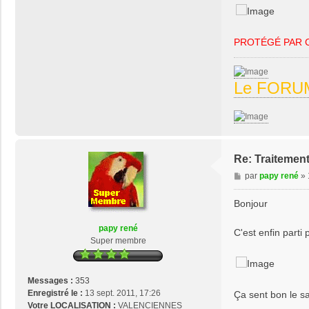
PROTÉGÉ PAR 
Le FORUM
Re: Traitement
M
par
papy rené
»
e
s
Bonjour
s
a
papy rené
C'est enfin parti
g
Super membre
e
Messages :
353
Enregistré le :
13 sept. 2011, 17:26
Ça sent bon le s
Votre LOCALISATION :
VALENCIENNES