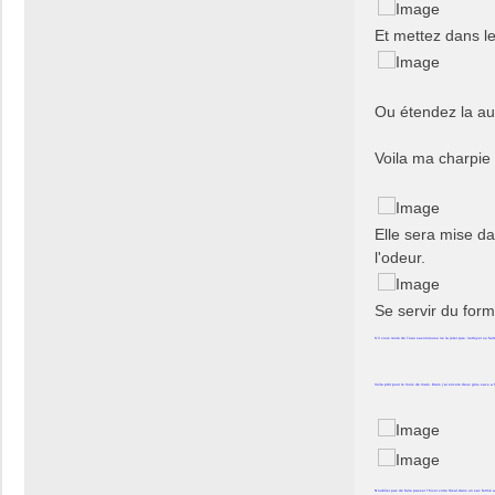
Et mettez dans le
Ou étendez la au 
Voila ma charpie
Elle sera mise d
l'odeur.
Se servir du for
S'il vous reste de l'eau savonneuse ne la jeter pas: nettoyer ou fait
Voila prêt pour le mois de mars. Mais j'ai encore deux gros sacs a f
N'oublier pas de faire passer l'hiver votre Sisal dans un sac fermé 