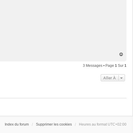
H
a
u
3 Messages • Page
1
Sur
1
t
Aller À
Index du forum
Supprimer les cookies
Heures au format
UTC+02:00