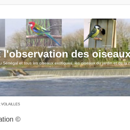
t l'observation des oiseau
u Sénégal et tous les oiseaux exotiques, les oiseaux du jardin et de la
t VOLAILLES
ation ©