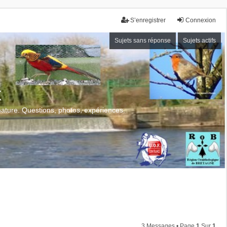
S’enregistrer
Connexion
Sujets sans réponse
Sujets actifs
x
 nature. Questions, photos, expériences.
3 Messages • Page
1
Sur
1