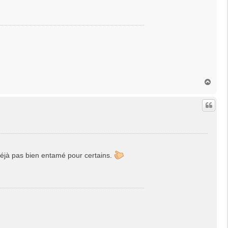
H
a
u
t
st déjà pas bien entamé pour certains.