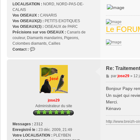
LOCALISATION :
NORD, NORD-PAS-DE-
CALAIS
Vos OISEAUX :
CANARIS
Vos OISEAUX(2) :
PETITS EXOTIQUES
Vos OISEAUX(3) :
OISEAUX de PARC
Le FORUM
Précisions sur vos OISEAUX :
Canaris de
couleur, Diamants mandarins, Pigeons,
Colombes diamants, Cailles
C
Contact :
o
n
t
Re: Traitement
a
M
par
jose29
»
12 
c
e
t
s
Bonjour Papy ren
e
s
r
Un sujet qui revie
a
p
jose29
Merci.
g
a
Administrateur du site
Kénavo
e
p
y
http://www.breizh-oi
r
Messages :
2312
e
Enregistré le :
23 déc. 2009, 21:49
n
Votre LOCALISATION :
PLEYBEN
é