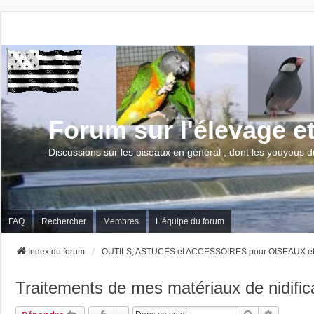
Forum sur l'élevage e
Discussions sur les oiseaux en général , dont les youyous d
FAQ
Rechercher
Membres
L’équipe du forum
Index du forum
OUTILS, ASTUCES et ACCESSOIRES pour OISEAUX e
Traitements de mes matériaux de nidific