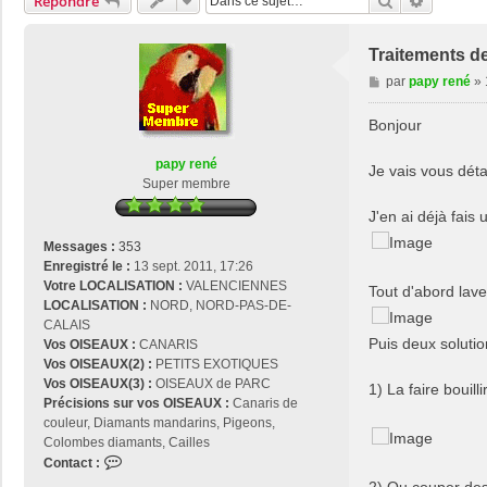
Rechercher
Recherch
Répondre
Traitements de
M
par
papy rené
»
e
s
Bonjour
s
a
papy rené
Je vais vous détai
g
Super membre
e
J'en ai déjà fais 
Messages :
353
Enregistré le :
13 sept. 2011, 17:26
Votre LOCALISATION :
VALENCIENNES
Tout d'abord lave
LOCALISATION :
NORD, NORD-PAS-DE-
CALAIS
Puis deux soluti
Vos OISEAUX :
CANARIS
Vos OISEAUX(2) :
PETITS EXOTIQUES
Vos OISEAUX(3) :
OISEAUX de PARC
1) La faire bouill
Précisions sur vos OISEAUX :
Canaris de
couleur, Diamants mandarins, Pigeons,
Colombes diamants, Cailles
C
Contact :
o
2) Ou couper des