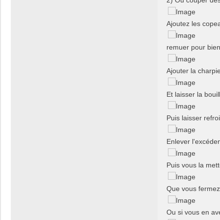
n
t
Ajoutez les copea
a
c
t
remuer pour bien 
e
r
p
Ajouter la charpie
a
p
Et laisser la boui
y
r
e
Puis laisser refro
n
é
Enlever l'excéde
Puis vous la mett
Que vous fermez 
Ou si vous en av