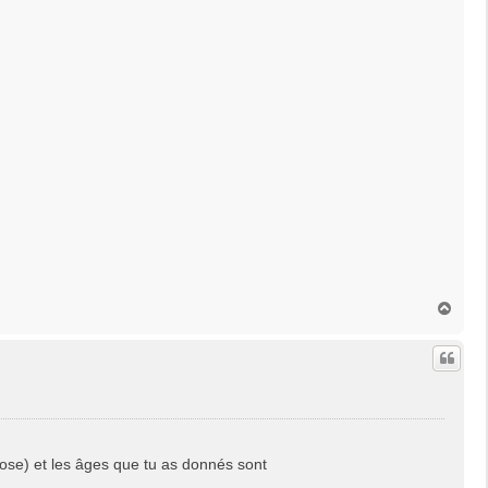
H
a
u
t
ppose) et les âges que tu as donnés sont