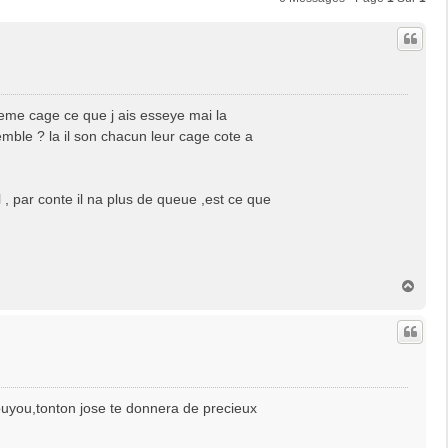
eme cage ce que j ais esseye mai la
mble ? la il son chacun leur cage cote a
, par conte il na plus de queue ,est ce que
H
a
u
t
youyou,tonton jose te donnera de precieux