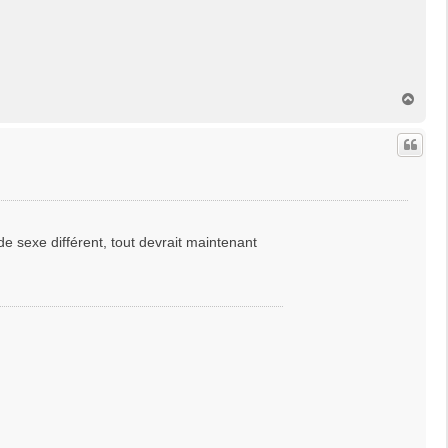
H
a
u
t
de sexe différent, tout devrait maintenant