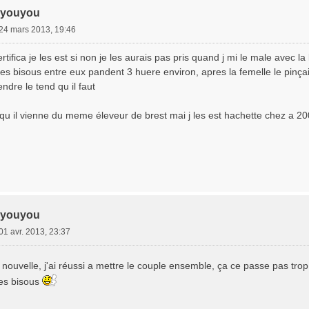
 youyou
24 mars 2013, 19:46
rtifica je les est si non je les aurais pas pris quand j mi le male avec la
des bisous entre eux pandent 3 huere environ, apres la femelle le pinça
endre le tend qu il faut
qu il vienne du meme éleveur de brest mai j les est hachette chez a 200
 youyou
01 avr. 2013, 23:37
nouvelle, j'ai réussi a mettre le couple ensemble, ça ce passe pas tr
des bisous