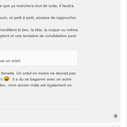
 que ça marchera tout de suite, il faudra
urs, et petit à petit, essaies de rapprocher
 mordillent le bec, la tête, la nuque ou même
ceptent et une tentative de cohabitation peut
ue un orteil
a femelle. Un orteil en moins ne devrait pas
urs
. Il a du se bagarrer avec un autre
ibles...mon ancien mâle est également un
H
a
u