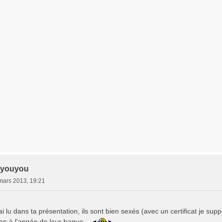
 youyou
mars 2013, 19:21
ai lu dans ta présentation, ils sont bien sexés (avec un certificat je su
en à l'année de leur bague....