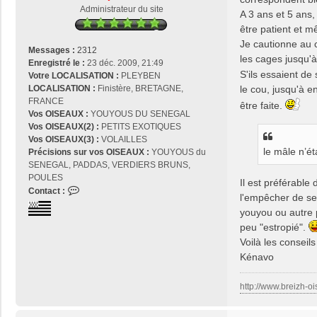
g
Administrateur du site
A 3 ans et 5 ans
e
être patient et 
Je cautionne au c
Messages :
2312
les cages jusqu'à
Enregistré le :
23 déc. 2009, 21:49
S'ils essaient de 
Votre LOCALISATION :
PLEYBEN
le cou, jusqu'à en
LOCALISATION :
Finistère, BRETAGNE,
FRANCE
être faite.
Vos OISEAUX :
YOUYOUS DU SENEGAL
Vos OISEAUX(2) :
PETITS EXOTIQUES
Vos OISEAUX(3) :
VOLAILLES
le mâle n’ét
Précisions sur vos OISEAUX :
YOUYOUS du
SENEGAL, PADDAS, VERDIERS BRUNS,
POULES
Il est préférable
C
Contact :
l'empêcher de se
o
youyou ou autre p
n
peu "estropié".
t
a
Voilà les conseil
c
Kénavo
t
e
http://www.breizh-oi
r
j