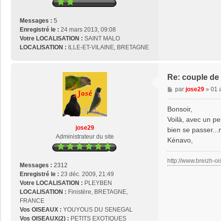
Messages :
5
Enregistré le :
24 mars 2013, 09:08
Votre LOCALISATION :
SAINT MALO
LOCALISATION :
ILLE-ET-VILAINE, BRETAGNE
Re: couple de
M
par
jose29
»
01 
e
s
Bonsoir,
s
Voilà, avec un pe
a
jose29
bien se passer...
g
Administrateur du site
Kénavo,
e
http://www.breizh-oi
Messages :
2312
Enregistré le :
23 déc. 2009, 21:49
Votre LOCALISATION :
PLEYBEN
LOCALISATION :
Finistère, BRETAGNE,
FRANCE
Vos OISEAUX :
YOUYOUS DU SENEGAL
Vos OISEAUX(2) :
PETITS EXOTIQUES