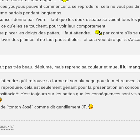
, ces youyous peuvent commencer à se reproduire: cela ne veut pas dire
même parfois pendant longtemps.
onseil donné par Yvon: il faut que les deux oiseaux se voient tous les jo
 ce qu'elles se touchent, pour voir leur comportement.
se pincer les doigts des pattes, il faut attendre...
par contre s'ils se
lever des plûmes, il ne faut pas s'affoler... et cela veut dire qu'ils s'ac
ait pas très beau, déplumé, mais reprend sa couleur et mue, il lui manq
 d'attendre qu'il retrouve sa forme et son plumage pour le mettre avec l
 reproduire, cela est seulement gênant pour la présentation en conco
sittacidé: c'est toujours sur les pattes que les conséquences sont vis
s de "tonton José" comme dit gentillement JF.
seaux.fr/