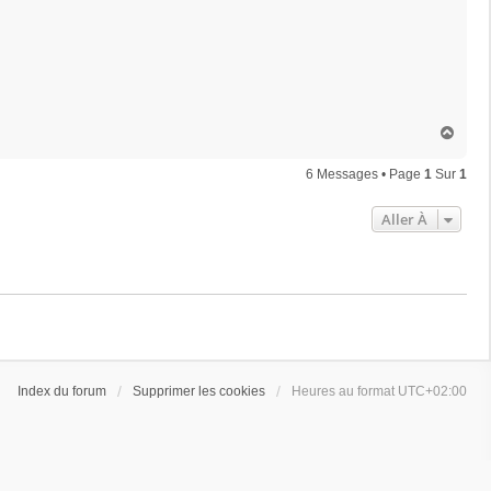
H
a
u
6 Messages • Page
1
Sur
1
t
Aller À
Index du forum
Supprimer les cookies
Heures au format
UTC+02:00