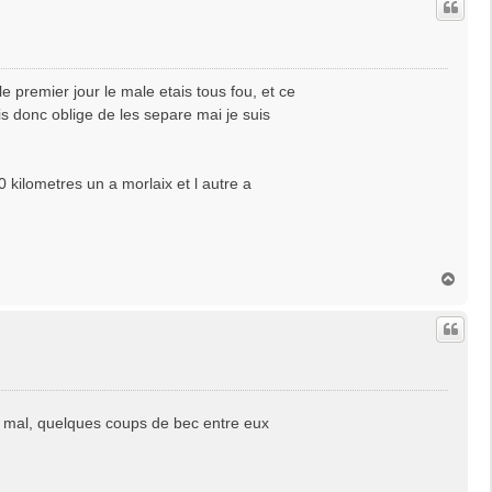
t
 le premier jour le male etais tous fou, et ce
is donc oblige de les separe mai je suis
 kilometres un a morlaix et l autre a
H
a
u
t
op mal, quelques coups de bec entre eux