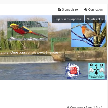
S’enregistrer
Connexion
Sujets sans réponse
Sujets actifs
x
 nature. Questions, photos, expériences.
6 Messages • Page
1
Sur
1