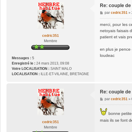
o
Re: couple de
s
e
M
par
cedric351
»
2
e
9
s
merci, pour les ce
s
netoyais faisais 
a
cedric351
patient et vais pr
g
Membre
e
en plus je pence 
loudeac
Messages :
5
Enregistré le :
24 mars 2013, 09:08
Votre LOCALISATION :
SAINT MALO
LOCALISATION :
ILLE-ET-VILAINE, BRETAGNE
Re: couple de
M
par
cedric351
»
e
s
bonne petite 
s
mais ils se font 
a
cedric351
g
Membre
e