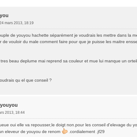
e Avancée
uyou
24 mars 2013, 18:19
couple de youyou hachette séparément je voudrais les mettre dans la m
ir de vouloir du male comment faire pour que je puisse les maitre ensse
 tres beau deplume mai reprend sa couleur et mue lui manque un orteil 
voudrais qu el que conseil ?
 youyou
rs 2013, 18:44
ueue oui elle va repousser,le doigt non.pour les conseil d'elevage du 
t un eleveur de youyou de renom
.cordialement .jf29