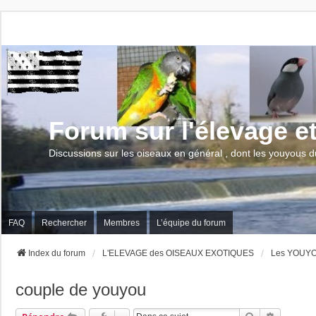
Forum sur l'élevage e
Discussions sur les oiseaux en général , dont les youyous d
FAQ
Rechercher
Membres
L’équipe du forum
Index du forum
L'ELEVAGE des OISEAUX EXOTIQUES
Les YOUYOU
couple de youyou