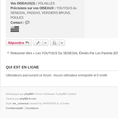
Vos OISEAUX(3) :
VOLAILLES
Précisions sur vos OISEAUX :
YOUYOUS du
SENEGAL, PADDAS, VERDIERS BRUNS,
POULES
C
Contact :
o
n
t
a
Répondre
c
t
Retourner Vers « Les YOUYOUS Du SENEGAL Élevés Par Les Parents (EP
e
r
j
QUI EST EN LIGNE
o
s
Utilisateurs parcourant ce forum : Aucun utilisateur enregistré et 0 invité
e
2
9
Développé par
phpBB
® Forum Software © phpBB Limited
Traduit par
phpBB-fr.com
Style
we_universal
created by INVENTEA & v12mike
Confidentialité
|
Conditions