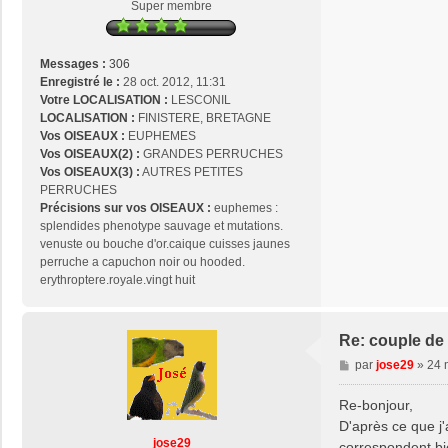
Super membre
g
e
Messages :
306
Enregistré le :
28 oct. 2012, 11:31
Votre LOCALISATION :
LESCONIL
LOCALISATION :
FINISTERE, BRETAGNE
Vos OISEAUX :
EUPHEMES
Vos OISEAUX(2) :
GRANDES PERRUCHES
Vos OISEAUX(3) :
AUTRES PETITES
PERRUCHES
Précisions sur vos OISEAUX :
euphemes :
splendides phenotype sauvage et mutations.
venuste ou bouche d'or.caique cuisses jaunes
perruche a capuchon noir ou hooded.
erythroptere.royale.vingt huit
Re: couple de
M
par
jose29
»
24 
e
s
Re-bonjour,
s
D'après ce que j'
a
jose29
correspondent bi