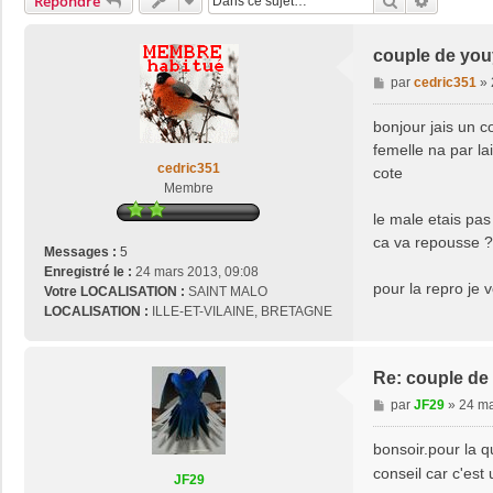
Rechercher
Recherch
Répondre
couple de yo
M
par
cedric351
»
e
s
bonjour jais un 
s
femelle na par la
a
cedric351
cote
g
Membre
e
le male etais pas
ca va repousse ?
Messages :
5
Enregistré le :
24 mars 2013, 09:08
pour la repro je 
Votre LOCALISATION :
SAINT MALO
LOCALISATION :
ILLE-ET-VILAINE, BRETAGNE
Re: couple de
M
par
JF29
»
24 ma
e
s
bonsoir.pour la q
s
conseil car c'es
JF29
a