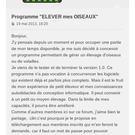
Programme "ELEVER mes OISEAUX"
M
19 mai 2013, 18:20
e
s
Bonjour,
s
J'y pensais depuis un moment et pour occuper une partie
a
de mon temps disponible, je me suis décidé à concevoir
g
un programme permettant de gérer un élevage d'oiseaux
e
ou de volailles.
Je viens de le tester et de terminer la version 1.0. Ce
programme n'a pas vocation à concurrencer les logiciels
qui existent déjà et parfois plus complets. Mais il est le fruit
de mon expérience de petit éleveur et mes connaissances
autodidactes de conception informatique. Il peut convenir
à un petit ou moyen élevage. Dans la limite de mes
capacités, il pourra être amélioré.
Comme d'autres membres ici sur ce forum, j'aime bien le
partage, :clin:c'est pourquoi je le propose en
téléchargement aux membres inscrits qui m'en feront la
demande, car il faut un mot de passe pour pouvoir