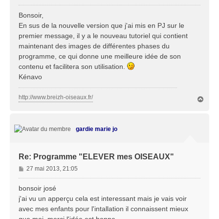
e
s
Bonsoir,
s
En sus de la nouvelle version que j'ai mis en PJ sur le
a
premier message, il y a le nouveau tutoriel qui contient
g
maintenant des images de différentes phases du
e
programme, ce qui donne une meilleure idée de son
contenu et facilitera son utilisation.
Kénavo
http://www.breizh-oiseaux.fr/
H
a
u
t
gardie marie jo
Re: Programme "ELEVER mes OISEAUX"
M
27 mai 2013, 21:05
e
s
bonsoir josé
s
j'ai vu un apperçu cela est interessant mais je vais voir
a
avec mes enfants pour l'intallation il connaissent mieux
g
que moi ,merçi l'idée est bonne