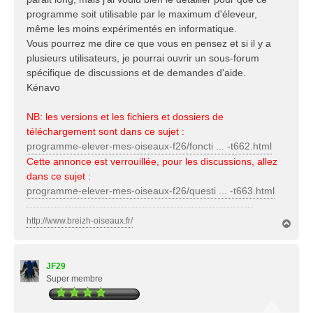
programme soit utilisable par le maximum d'éleveur,
même les moins expérimentés en informatique.
Vous pourrez me dire ce que vous en pensez et si il y a
plusieurs utilisateurs, je pourrai ouvrir un sous-forum
spécifique de discussions et de demandes d'aide.
Kénavo
NB: les versions et les fichiers et dossiers de
téléchargement sont dans ce sujet :
programme-elever-mes-oiseaux-f26/foncti ... -t662.html
Cette annonce est verrouillée, pour les discussions, allez
dans ce sujet :
programme-elever-mes-oiseaux-f26/questi ... -t663.html
http://www.breizh-oiseaux.fr/
H
a
u
t
JF29
Super membre