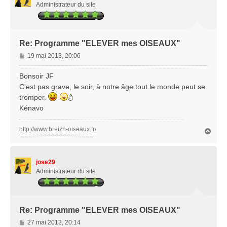
Administrateur du site
Re: Programme "ELEVER mes OISEAUX"
M
19 mai 2013, 20:06
e
s
Bonsoir JF
s
C'est pas grave, le soir, à notre âge tout le monde peut se
a
tromper.
g
Kénavo
e
http://www.breizh-oiseaux.fr/
H
a
u
t
jose29
Administrateur du site
Re: Programme "ELEVER mes OISEAUX"
M
27 mai 2013, 20:14