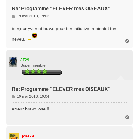
Re: Programme "ELEVER mes OISEAUX"
M
19 mai 2013, 19:03
e
s
bonjour yvon et bravo pour ton initiative. a bientot.ton
s
a
neveu.
H
g
a
e
u
t
JF29
Super membre
Re: Programme "ELEVER mes OISEAUX"
M
19 mai 2013, 19:04
e
s
erreur bravo jose !!!
s
H
a
a
g
u
e
t
jose29