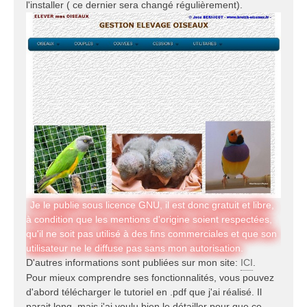
l'installer ( ce dernier sera changé régulièrement).
Je le publie sous licence GNU, il est donc gratuit et libre,
à condition que les mentions d'origine soient respectées,
qu'il ne soit pas utilisé à des fins commerciales et que son
utilisateur ne le diffuse pas sans mon autorisation.
D'autres informations sont publiées sur mon site:
ICI
.
Pour mieux comprendre ses fonctionnalités, vous pouvez
d'abord télécharger le tutoriel en .pdf que j'ai réalisé. Il
parait long, mais j'ai voulu bien le détailler pour que ce