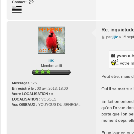
C
Contact :
o
n
t
a
c
Re: inquietud
t
M
par
jijic
»
15 sept
e
e
r
s
j
s
yvon a éc
o
a
jijic
s
votre ma
g
Membre actif
e
e
2
Peut être, mais d
9
Messages :
26
Oui il se met sur 
Enregistré le :
03 avr. 2013, 18:00
Votre LOCALISATION :
x
LOCALISATION :
VOSGES
En fait on entend
Vos OISEAUX :
YOUYOUS DU SENEGAL
qu'on l'a vue dans
porte que l'on pe
moment déjà, elle 
Et un jour en ouv