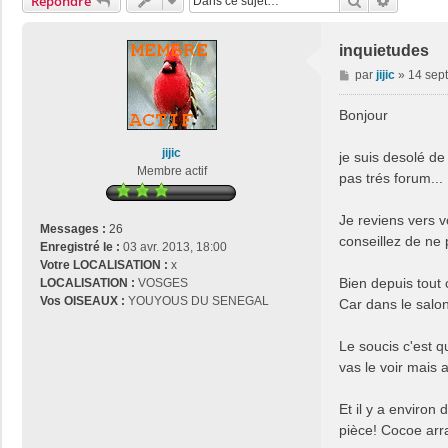
Rechercher
Recherch
Répondre
inquietudes
M
par
jijic
»
14 sept
e
s
Bonjour
s
a
jijic
je suis desolé de 
g
Membre actif
pas trés forum..
e
Je reviens vers 
Messages :
26
conseillez de ne 
Enregistré le :
03 avr. 2013, 18:00
Votre LOCALISATION :
x
Bien depuis tout 
LOCALISATION :
VOSGES
Vos OISEAUX :
YOUYOUS DU SENEGAL
Car dans le salon 
Le soucis c'est q
vas le voir mais a
Et il y a environ
pièce! Cocoe arr