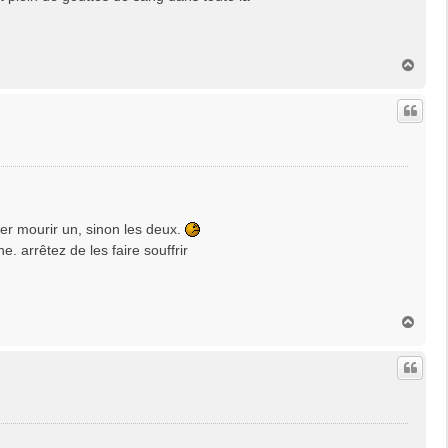
H
a
u
t
ser mourir un, sinon les deux.
. arrêtez de les faire souffrir
H
a
u
t