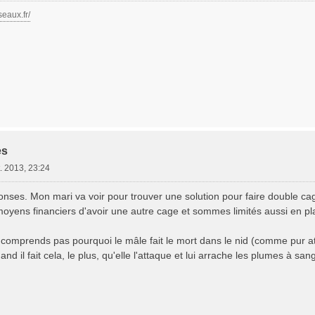
seaux.fr/
es
. 2013, 23:24
onses. Mon mari va voir pour trouver une solution pour faire double c
oyens financiers d'avoir une autre cage et sommes limités aussi en pla
comprends pas pourquoi le mâle fait le mort dans le nid (comme pur attire
d il fait cela, le plus, qu'elle l'attaque et lui arrache les plumes à sang