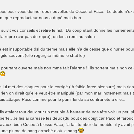
ous pour vous donner des nouvelles de Cocoe et Paco.. Le doute n'exist
ant que reproducteur nous a dupé mais bon..
suivit vos conseils et retiré le nid.. Du coup etant donné les hurlements 
 la repro (car pas de repro), on les a remi au salon.
est insuportable dsl du terme mais elle n'a de cesse que d'hurler po
rgite souvent (elle regurgite même le chat lol)
 pourtant ouverte mais non mme fait l'alarme !! Ils sortent mais non ce
 lui met des claques pour la corrigé ( à faible force biensure) mais rie
rien on dirait qu'elle veut être manipulé (par mon mari notement mais
puis attaque Paco comme pour le punir lui de sa contrarieté à elle...
ls etaient tout deux sur un meuble à hauteur de nos tête voir un peu pl
iberté.. Je les ai caressé les deux (du bout des doigt car Paco et faro
travaux, bien Cocoe à blessé Paco, l'a fait tomber du meuble, il y avait p
re une plume de sang arraché d'où le sang