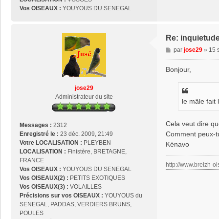
Vos OISEAUX :
YOUYOUS DU SENEGAL
Re: inquietud
M
par
jose29
»
15 
e
s
Bonjour,
s
a
jose29
g
Administrateur du site
le mâle fait
e
Cela veut dire qu
Messages :
2312
Comment peux-tu 
Enregistré le :
23 déc. 2009, 21:49
Votre LOCALISATION :
PLEYBEN
Kénavo
LOCALISATION :
Finistère, BRETAGNE,
FRANCE
http://www.breizh-oi
Vos OISEAUX :
YOUYOUS DU SENEGAL
Vos OISEAUX(2) :
PETITS EXOTIQUES
Vos OISEAUX(3) :
VOLAILLES
Précisions sur vos OISEAUX :
YOUYOUS du
SENEGAL, PADDAS, VERDIERS BRUNS,
POULES