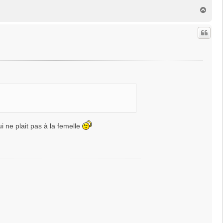
H
a
u
t
i ne plait pas à la femelle