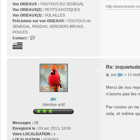
Vos OISEAUX :
YOUYOUS DU SENEGAL
http://www.breizh-oi
Vos OISEAUX(2) :
PETITS EXOTIQUES
Vos OISEAUX(3) :
VOLAILLES
Précisions sur vos OISEAUX :
YOUYOUS du
SENEGAL, PADDAS, VERDIERS BRUNS,
POULES
C
Contact :
o
n
t
a
c
Re: inquietud
t
M
par
jijic
»
14 sept
e
e
r
s
Merci de vos rep
j
s
n'avons pas les m
o
a
jijic
s
g
Membre actif
e
Par contre on ne 
e
2
cela, et même quan
9
Messages :
26
Enregistré le :
03 avr. 2013, 18:00
Votre LOCALISATION :
x
LOCALISATION :
VOSGES