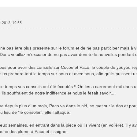
e Avancée
. 2013, 19:55
ne pas être plus presente sur le forum et de ne pas participer mais à vrai
. Donc veuillez m'excuser de ne pas avoir donné de nouvelles pendant
vous pour avoir des conseils sur Cocoe et Paco, le couple de youyou r
plus prendre tout le temps sur nous et avec nous, afin qu'ils puissent un
ce temps vos conseils ont été écoutés !! On les a carrement mit dans u
ils souffraient de notre indiffernce et nous le fesait savoir....
ue depuis plus d'un mois, Paco va dans le nid, se met sur le dos et pou
u lieu de "le consoler", elle l'attaque.
 deux semaines, en entrant dans la pièce où ils vivent (en volière), il y 
ache des plume à Paco et il saigne.