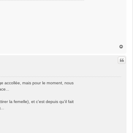
H
a
u
t
age accollée, mais pour le moment, nous
ce...
r la femelle), et c'est depuis qu'il fait
...