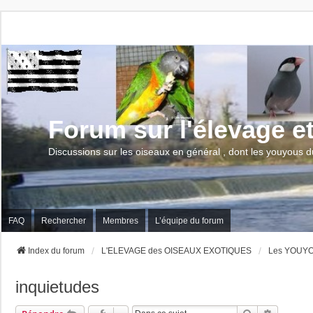
Forum sur l'élevage e
Discussions sur les oiseaux en général , dont les youyous d
FAQ
Rechercher
Membres
L’équipe du forum
Index du forum
L'ELEVAGE des OISEAUX EXOTIQUES
Les YOUYOU
inquietudes