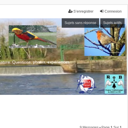
S’enregistrer
Connexion
Sujets sans réponse
Sujets actifs
x
 nature. Questions, photos, expériences.
9 Messages • Page
1
Sur
1