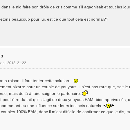
va dans le nid faire son drôle de cris comme s'il agaonisait et tout les jou
etons beaucoup pour lui, est ce que tout cela est normal??
es
sept. 2013, 21:22
a raison, il faut tenter cette solution...
ment bizarre pour un couple de youyous: il n'est pas rare que, soit le 
verse, mais de là à faire saigner le partenaire.
 peut-être du fait qu'il s'agit de deux youyous EAM, bien apprivoisés, ca
l'homme ont eu une influence sur leurs instincts naturels.
 couples 100% EAM, donc il m'est difficile de confirmer ce que je dis, m