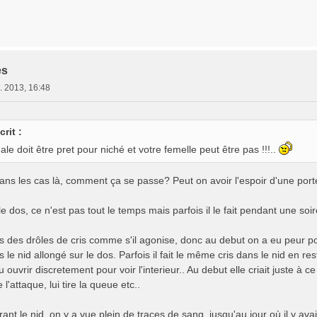
es
. 2013, 16:48
rit :
le doit être pret pour niché et votre femelle peut être pas !!!..
ans les cas là, comment ça se passe? Peut on avoir l'espoir d'une port
le dos, ce n'est pas tout le temps mais parfois il le fait pendant une soir
s des drôles de cris comme s'il agonise, donc au debut on a eu peur pour
 le nid allongé sur le dos. Parfois il fait le même cris dans le nid en re
u ouvrir discretement pour voir l'interieur.. Au debut elle criait juste 
l'attaque, lui tire la queue etc..
rant le nid, on y a vue plein de traces de sang, jusqu'au jour où il y ava