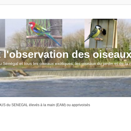
t l'observation des oiseau
u Sénégal et tous les oiseaux exotiques, les oiseaux du jardin et de la
S du SENEGAL élevés à la main (EAM) ou apprivoisés