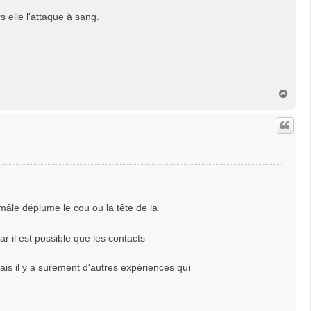
rs elle l'attaque à sang.
H
a
u
t
mâle déplume le cou ou la tête de la
r il est possible que les contacts
ais il y a surement d'autres expériences qui