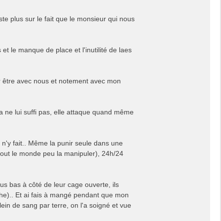
e plus sur le fait que le monsieur qui nous
et le manque de place et l'inutilité de laes
ur être avec nous et notement avec mon
la ne lui suffi pas, elle attaque quand même
n n'y fait.. Même la punir seule dans une
 tout le monde peu la manipuler), 24h/24
us bas à côté de leur cage ouverte, ils
uche).. Et ai fais à mangé pendant que mon
lein de sang par terre, on l'a soigné et vue