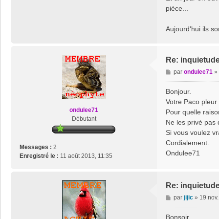
pièce...
Aujourd'hui ils so
Re: inquietud
M
par
ondulee71
»
e
s
Bonjour.
s
Votre Paco pleur
a
ondulee71
Pour quelle raiso
g
Débutant
Ne les privé pas 
e
Si vous voulez vr
Cordialement.
Messages :
2
Ondulee71
Enregistré le :
11 août 2013, 11:35
Re: inquietud
M
par
jijic
»
19 nov.
e
s
Bonsoir