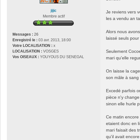
s
a
jijic
Je reviens vers v
g
Membre actif
les a vendu an t
e
Alors nous avons 
Messages :
26
laissé seuls pour
Enregistré le :
03 avr. 2013, 18:00
Votre LOCALISATION :
x
Seulement Cocoe 
LOCALISATION :
VOSGES
Vos OISEAUX :
YOUYOUS DU SENEGAL
mari qu'elle regu
On laisse la cage
son mâle à sang
Excedé parfois on
pièce n'y change 
sinon elle hurle 
Ce matin encore i
etaient donc en l
mari faisait des 
qu'il avait enco