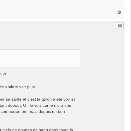
H
a
u
t
ée?...
ée entière voir plus...
 sa santé et c'est là qu'on a été voir et
stant debout. On le vois car le nid à une
à ce comportement mais depuis un bon
it plein de gouttes de sang dans toute la