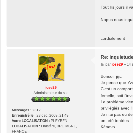
Tout lrs jours il 
Nopus nous inqui
cordialement
Re: inquietud
M
par
jose29
»
14 
e
s
Bonsoir jijic
s
Je pense que Yvon 
a
jose29
C'est un comporte
g
Administrateur du site
femelle, soit l'in
e
Le problème vient
privilégiés avec 
Messages :
2312
Je n'ai pas eu de
Enregistré le :
23 déc. 2009, 21:49
ont été tentées...
Votre LOCALISATION :
PLEYBEN
LOCALISATION :
Finistère, BRETAGNE,
Kénavo
FRANCE