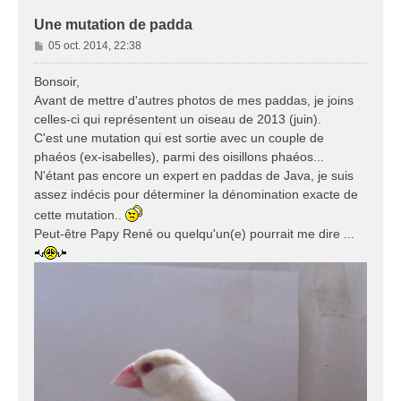
Une mutation de padda
M
05 oct. 2014, 22:38
e
s
Bonsoir,
s
Avant de mettre d'autres photos de mes paddas, je joins
a
celles-ci qui représentent un oiseau de 2013 (juin).
g
C'est une mutation qui est sortie avec un couple de
e
phaéos (ex-isabelles), parmi des oisillons phaéos...
N'étant pas encore un expert en paddas de Java, je suis
assez indécis pour déterminer la dénomination exacte de
cette mutation..
Peut-être Papy René ou quelqu'un(e) pourrait me dire ...