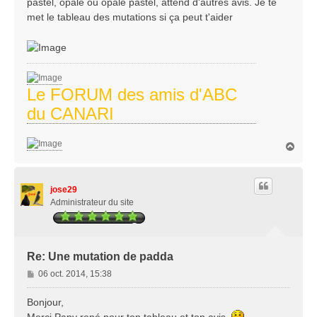
pastel, opale ou opale pastel, attend d'autres avis. Je te
e
met le tableau des mutations si ça peut t'aider
Le FORUM des amis d'ABC
du CANARI
H
a
u
t
jose29
Administrateur du site
Re: Une mutation de padda
M
06 oct. 2014, 15:38
e
s
Bonjour,
s
Merci Papy rené pour ton tableau et ton avis.