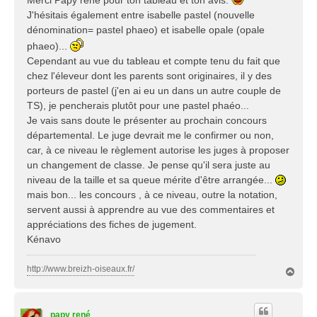
a
J'hésitais également entre isabelle pastel (nouvelle
g
dénomination= pastel phaeo) et isabelle opale (opale
e
phaeo)...
Cependant au vue du tableau et compte tenu du fait que
chez l'éleveur dont les parents sont originaires, il y des
porteurs de pastel (j'en ai eu un dans un autre couple de
TS), je pencherais plutôt pour une pastel phaéo...
Je vais sans doute le présenter au prochain concours
départemental. Le juge devrait me le confirmer ou non,
car, à ce niveau le règlement autorise les juges à proposer
un changement de classe. Je pense qu'il sera juste au
niveau de la taille et sa queue mérite d'être arrangée...
mais bon... les concours , à ce niveau, outre la notation,
servent aussi à apprendre au vue des commentaires et
appréciations des fiches de jugement.
Kénavo
http://www.breizh-oiseaux.fr/
H
a
u
t
papy rené