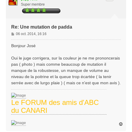
Super membre
Re: Une mutation de padda
M
06 oct. 2014, 16:16
e
s
Bonjour José
s
a
Oui le juge corrigera, sur la couleur je ne me prononcerais
g
pas ( photo ) mais comme beaucoup de mutation il
e
manque de la robustesse, un manque de volume au
niveau de la poitrine et la queue trop écartée ( la tenir
serrée avec de lurgo plaie ) ( mais ce n'est que mon avis ).
Le FORUM des amis d'ABC
du CANARI
H
a