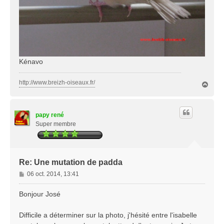
Kénavo
http://www.breizh-oiseaux.fr/
H
a
u
t
papy rené
Super membre
Re: Une mutation de padda
M
06 oct. 2014, 13:41
e
s
Bonjour José
s
a
Difficile a déterminer sur la photo, j'hésité entre l'isabelle
g