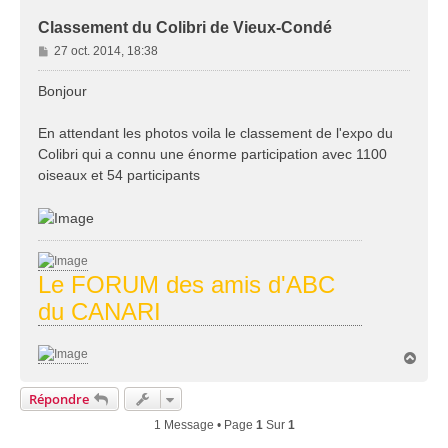
Classement du Colibri de Vieux-Condé
M
27 oct. 2014, 18:38
e
s
Bonjour
s
a
En attendant les photos voila le classement de l'expo du
g
Colibri qui a connu une énorme participation avec 1100
e
oiseaux et 54 participants
Le FORUM des amis d'ABC
du CANARI
H
a
u
Répondre
t
1 Message • Page
1
Sur
1