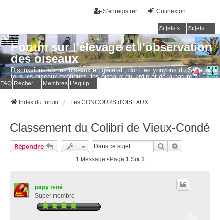
S’enregistrer
Connexion
Sujets sans réponse
Sujets actifs
Forum sur l'élevage et l'observation
des oiseaux
Discussions sur les oiseaux en général , dont les youyous du Sénégal et
tous les oiseaux exotiques, les oiseaux du jardin et de la nature.
Questions, photos, expériences.
FAQ
Rechercher
Membres
L’équipe du forum
Index du forum
Les CONCOURS d'OISEAUX
Classement du Colibri de Vieux-Condé
Rechercher
Recherche Av
Répondre
1 Message • Page
1
Sur
1
papy rené
Super membre