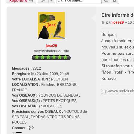
Rechercher
Recherch
Répondre
Etre informé d
M
par
jose29
»
16 
e
s
Bonjour,
s
Jusqu'à maintenan
a
jose29
nouveau sujet o
g
Administrateur du site
Pour ne pas surcha
e
pour tous les util
Si toutefois vous
Messages :
2312
"Mon Profil" - "P
Enregistré le :
23 déc. 2009, 21:49
Kénavo
Votre LOCALISATION :
PLEYBEN
LOCALISATION :
Finistère, BRETAGNE,
FRANCE
http://www.breizh-oi
Vos OISEAUX :
YOUYOUS DU SENEGAL
Vos OISEAUX(2) :
PETITS EXOTIQUES
Vos OISEAUX(3) :
VOLAILLES
Précisions sur vos OISEAUX :
YOUYOUS du
SENEGAL, PADDAS, VERDIERS BRUNS,
POULES
C
Contact :
o