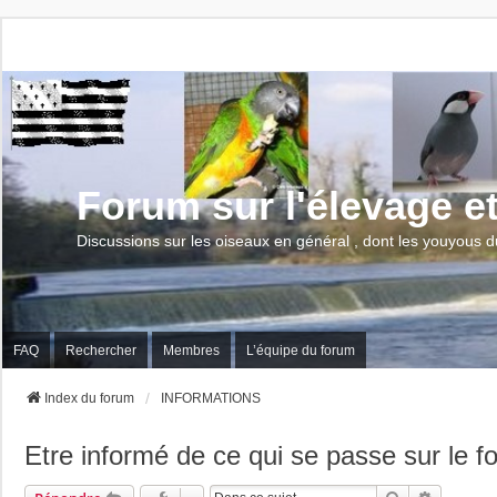
Forum sur l'élevage e
Discussions sur les oiseaux en général , dont les youyous d
FAQ
Rechercher
Membres
L’équipe du forum
Index du forum
INFORMATIONS
Etre informé de ce qui se passe sur le f