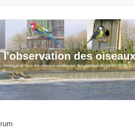
t l'observation des oiseau
u Sénégal et tous les oiseaux exotiques, les oiseaux du jardin et de la
orum