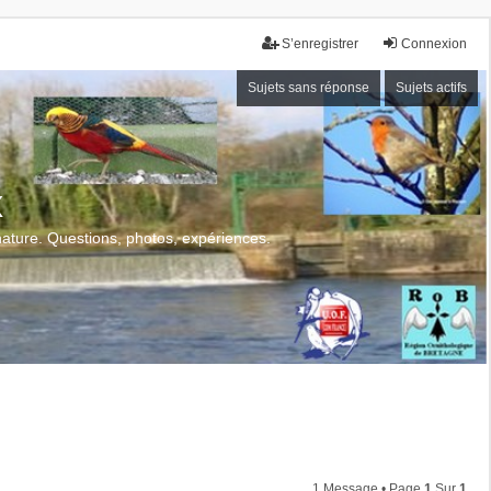
S’enregistrer
Connexion
Sujets sans réponse
Sujets actifs
x
 nature. Questions, photos, expériences.
1 Message • Page
1
Sur
1