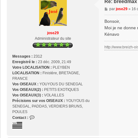
Re: breedmax 
M
par
jose29
»
16 
e
s
Bonsoir,
s
Moi je ne donne r
a
jose29
Kénavo
g
Administrateur du site
e
http://www.breizh-oi
Messages :
2312
Enregistré le :
23 déc. 2009, 21:49
Votre LOCALISATION :
PLEYBEN
LOCALISATION :
Finistère, BRETAGNE,
FRANCE
Vos OISEAUX :
YOUYOUS DU SENEGAL
Vos OISEAUX(2) :
PETITS EXOTIQUES
Vos OISEAUX(3) :
VOLAILLES
Précisions sur vos OISEAUX :
YOUYOUS du
SENEGAL, PADDAS, VERDIERS BRUNS,
POULES
C
Contact :
o
n
t