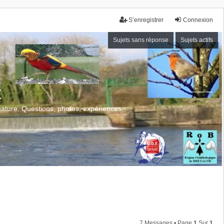
S’enregistrer
Connexion
Sujets sans réponse
Sujets actifs
x
 nature. Questions, photos, expériences.
7 Messages • Page
1
Sur
1