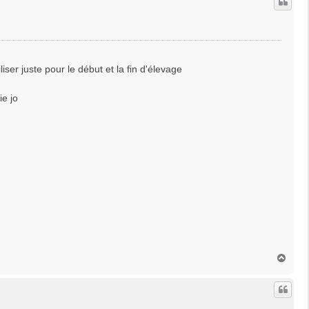
t
liser juste pour le début et la fin d'élevage
ie jo
H
a
u
t