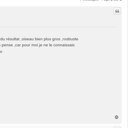
du résultat ,oiseau bien plus gros ,rosbuste
en pense ,car pour moi je ne le connaissais
jo
H
a
u