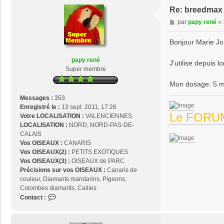
Re: breedmax 
M
par
papy rené
»
e
s
Bonjour Marie Jo
s
a
papy rené
J'utilise depuis
g
Super membre
e
Mon dosage: 5 me
Messages :
353
Enregistré le :
13 sept. 2011, 17:26
Le FORUM
Votre LOCALISATION :
VALENCIENNES
LOCALISATION :
NORD, NORD-PAS-DE-
CALAIS
Vos OISEAUX :
CANARIS
Vos OISEAUX(2) :
PETITS EXOTIQUES
Vos OISEAUX(3) :
OISEAUX de PARC
Précisions sur vos OISEAUX :
Canaris de
couleur, Diamants mandarins, Pigeons,
Colombes diamants, Cailles
C
Contact :
o
n
t