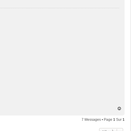
H
a
u
7 Messages • Page
1
Sur
1
t