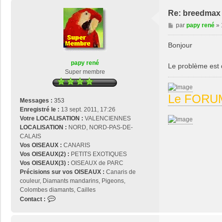
a
c
Re: breedmax 
t
M
par
papy rené
»
e
e
r
s
Bonjour
j
s
o
a
papy rené
s
Le problème est q
g
Super membre
e
e
2
9
Le FORUM
Messages :
353
Enregistré le :
13 sept. 2011, 17:26
Votre LOCALISATION :
VALENCIENNES
LOCALISATION :
NORD, NORD-PAS-DE-
CALAIS
Vos OISEAUX :
CANARIS
Vos OISEAUX(2) :
PETITS EXOTIQUES
Vos OISEAUX(3) :
OISEAUX de PARC
Précisions sur vos OISEAUX :
Canaris de
couleur, Diamants mandarins, Pigeons,
Colombes diamants, Cailles
C
Contact :
o
n