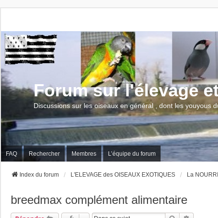
Forum sur l'élevage e
Discussions sur les oiseaux en général , dont les youyous d
FAQ
Rechercher
Membres
L’équipe du forum
Index du forum
L'ELEVAGE des OISEAUX EXOTIQUES
La NOURRIT
breedmax complément alimentaire