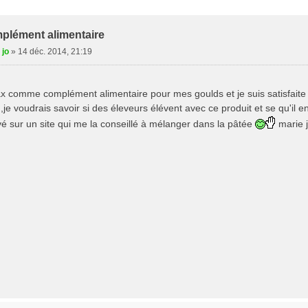
e Avancée
plément alimentaire
 jo
»
14 déc. 2014, 21:19
max comme complément alimentaire pour mes goulds et je suis satisfaite 
,je voudrais savoir si des éleveurs élévent avec ce produit et se qu'il 
ouvé sur un site qui me la conseillé à mélanger dans la pâtée
marie 