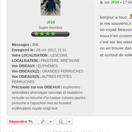
M
par
JF29
»
17 dé
e
s
bonjour a tous.
s
JF29
je me souviens,il
a
Super membre
g
on voyait beauco
e
nous n'en croison
c'est sur les ois
Messages :
306
on en trouve dans
Enregistré le :
28 oct. 2012, 11:31
et surtout de sole
Votre LOCALISATION :
LESCONIL
LOCALISATION :
FINISTERE, BRETAGNE
Vos OISEAUX :
EUPHEMES
Vos OISEAUX(2) :
GRANDES PERRUCHES
Vos OISEAUX(3) :
AUTRES PETITES
PERRUCHES
Précisions sur vos OISEAUX :
euphemes :
splendides phenotype sauvage et mutations.
venuste ou bouche d'or.caique cuisses jaunes
perruche a capuchon noir ou hooded.
erythroptere.royale.vingt huit
Répondre