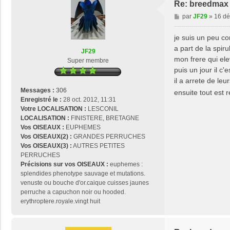
Re: breedmax 
a
M
par
JF29
»
16 dé
c
e
t
s
e
je suis un peu c
s
r
a part de la spir
JF29
a
p
mon frere qui elev
Super membre
g
a
puis un jour il c
e
p
il a arrete de leu
y
Messages :
306
ensuite tout est 
r
Enregistré le :
28 oct. 2012, 11:31
e
Votre LOCALISATION :
LESCONIL
n
LOCALISATION :
FINISTERE, BRETAGNE
é
Vos OISEAUX :
EUPHEMES
Vos OISEAUX(2) :
GRANDES PERRUCHES
Vos OISEAUX(3) :
AUTRES PETITES
PERRUCHES
Précisions sur vos OISEAUX :
euphemes :
splendides phenotype sauvage et mutations.
venuste ou bouche d'or.caique cuisses jaunes
perruche a capuchon noir ou hooded.
erythroptere.royale.vingt huit