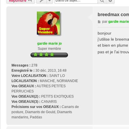
Rechercher
Recherch
Répondre
breedmax com
M
par
gardie marie
e
s
bonjour
s
j'utilise le bree
a
gardie marie jo
et bien en plume 
g
Super membre
pas et je l'ai tr
e
Messages :
278
Enregistré le :
30 déc. 2013, 16:48
Votre LOCALISATION :
SAINT LO
LOCALISATION :
MANCHE, NORMANDIE
Vos OISEAUX :
AUTRES PETITES
PERRUCHES
Vos OISEAUX(2) :
PETITS EXOTIQUES
Vos OISEAUX(3) :
CANARIS
Précisions sur vos OISEAUX :
Canaris de
posture, Diamants de Gould, Diamants
mandarins, Paddas