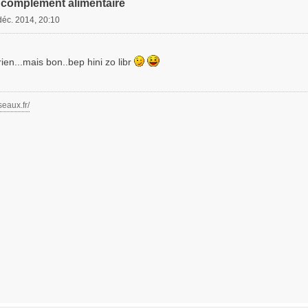
complément alimentaire
déc. 2014, 20:10
ien...mais bon..bep hini zo libr
seaux.fr/