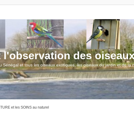
t l'observation des oiseau
u Sénégal et tous les oiseaux exotiques, les oiseaux du jardin et de la
URE et les SOINS au naturel