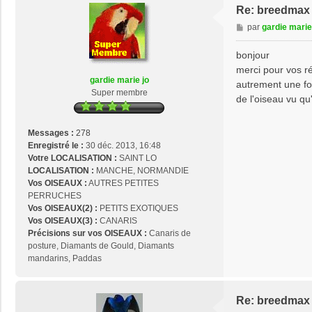
t
Re: breedmax 
a
M
par
gardie marie
c
e
t
s
bonjour
e
s
r
merci pour vos rép
a
p
gardie marie jo
autrement une fo
g
a
Super membre
de l'oiseau vu qu
e
p
y
r
Messages :
278
e
Enregistré le :
30 déc. 2013, 16:48
n
Votre LOCALISATION :
SAINT LO
é
LOCALISATION :
MANCHE, NORMANDIE
Vos OISEAUX :
AUTRES PETITES
PERRUCHES
Vos OISEAUX(2) :
PETITS EXOTIQUES
Vos OISEAUX(3) :
CANARIS
Précisions sur vos OISEAUX :
Canaris de
posture, Diamants de Gould, Diamants
mandarins, Paddas
Re: breedmax 