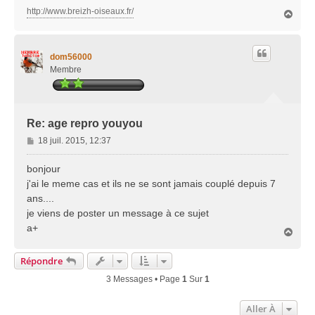
http://www.breizh-oiseaux.fr/
H
a
u
t
dom56000
Membre
Re: age repro youyou
M
18 juil. 2015, 12:37
e
s
bonjour
s
j'ai le meme cas et ils ne se sont jamais couplé depuis 7
a
ans....
g
je viens de poster un message à ce sujet
e
a+
H
a
u
Répondre
t
3 Messages • Page
1
Sur
1
Aller À