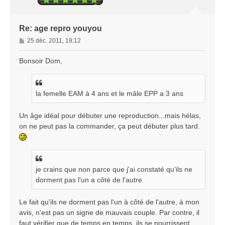
Re: age repro youyou
M
25 déc. 2011, 19:12
e
s
Bonsoir Dom,
s
a
g
la femelle EAM à 4 ans et le mâle EPP a 3 ans
e
Un âge idéal pour débuter une reproduction...mais hélas,
on ne peut pas la commander, ça peut débuter plus tard.
je crains que non parce que j'ai constaté qu'ils ne
dorment pas l'un a côté de l'autre
Le fait qu'ils ne dorment pas l'un à côté de l'autre, à mon
avis, n'est pas un signe de mauvais couple. Par contre, il
faut vérifier que de temps en temps, ils se nourrissent