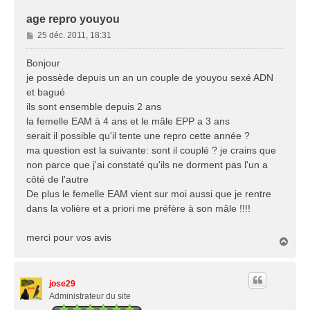
age repro youyou
M
25 déc. 2011, 18:31
e
s
Bonjour
s
je possède depuis un an un couple de youyou sexé ADN
a
et bagué
g
ils sont ensemble depuis 2 ans
e
la femelle EAM à 4 ans et le mâle EPP a 3 ans
serait il possible qu'il tente une repro cette année ?
ma question est la suivante: sont il couplé ? je crains que
non parce que j'ai constaté qu'ils ne dorment pas l'un a
côté de l'autre
De plus le femelle EAM vient sur moi aussi que je rentre
dans la volière et a priori me préfère à son mâle !!!!
merci pour vos avis
H
a
u
t
jose29
Administrateur du site