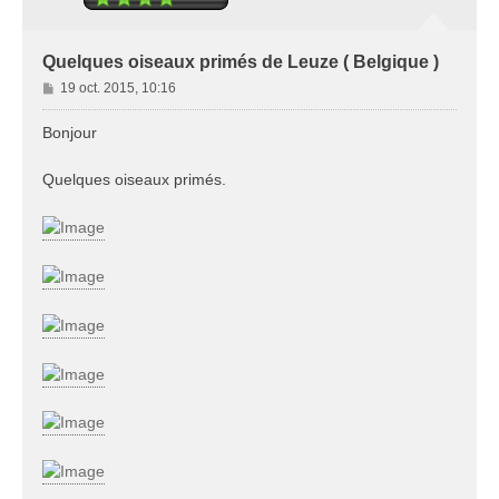
Quelques oiseaux primés de Leuze ( Belgique )
M
19 oct. 2015, 10:16
e
s
Bonjour
s
a
Quelques oiseaux primés.
g
e