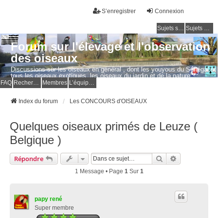
S’enregistrer
Connexion
Sujets sans réponse
Sujets actifs
Forum sur l'élevage et l'observation
des oiseaux
Discussions sur les oiseaux en général , dont les youyous du Sénégal et
tous les oiseaux exotiques, les oiseaux du jardin et de la nature.
Questions, photos, expériences.
FAQ
Rechercher
Membres
L’équipe du forum
Index du forum
Les CONCOURS d'OISEAUX
Quelques oiseaux primés de Leuze (
Belgique )
Rechercher
Recherche Av
Répondre
1 Message • Page
1
Sur
1
papy rené
Super membre