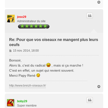
H
a
a
g
u
e
t
jose29
Administrateur du site
Re: Pour que vos oiseaux ne mangent plus leurs
oeufs
M
15 nov. 2014, 18:00
e
s
Bonsoir,
s
Alors là..c'est du radical
, mais si ça marche !
a
C'est en effet, un sujet qui revient souvent.
g
Merci Papy René
e
http://www.breizh-oiseaux.fr/
H
a
u
t
boby29
Super membre