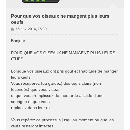
Pour que vos oiseaux ne mangent plus leurs
oeufs
M
15 nov. 2014, 15:30
e
s
Bonjour
s
a
POUR QUE VOS OISEAUX NE MANGENT PLUS LEURS
g
ŒUFS
e
Lorsque vos oiseaux ont pris goût et l'habitude de manger
leurs œufs.
Vous récupérez (ou gardez) des œufs clairs (non
fécondés) que vous videz,
et que vous remplissez de moutarde a l'aide d'une
seringue et que vous
replacez dans leur nid.
Vous répétez ce processus jusqu'au moment ou que les
œufs resteront intactes.