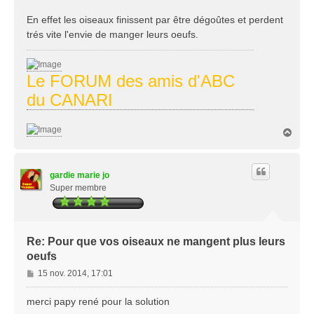
En effet les oiseaux finissent par être dégoûtes et perdent
trés vite l'envie de manger leurs oeufs.
Le FORUM des amis d'ABC
du CANARI
H
a
u
t
gardie marie jo
Super membre
Re: Pour que vos oiseaux ne mangent plus leurs
oeufs
M
15 nov. 2014, 17:01
e
s
merci papy rené pour la solution
s