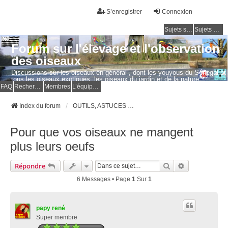
S’enregistrer
Connexion
Sujets sans réponse
Sujets actifs
Forum sur l'élevage et l'observation
des oiseaux
Discussions sur les oiseaux en général , dont les youyous du Sénégal et
tous les oiseaux exotiques, les oiseaux du jardin et de la nature.
Questions, photos, expériences.
FAQ
Rechercher
Membres
L’équipe du forum
Index du forum
OUTILS, ASTUCES et ACCESSOIRES pour OISEAUX et VOLAILLES
Pour que vos oiseaux ne mangent
plus leurs oeufs
Rechercher
Recherche Av
Répondre
6 Messages • Page
1
Sur
1
papy rené
Super membre