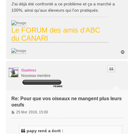
a
J'ai déjà été confronté a ce problème et ça a marché a
g
100%, ainsi qu'aux éleveurs qui l'on pratiqués.
e
Le FORUM des amis d'ABC
du CANARI
H
a
u
t
Gualmez
Nouveau membre
Re: Pour que vos oiseaux ne mangent plus leurs
oeufs
M
25 févr. 2016, 15:00
e
s
s
papy rené a écrit :
a