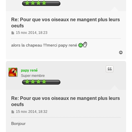
Re: Pour que vos oiseaux ne mangent plus leurs
oeufs
M
15 nov. 2014, 18:23
e
s
alors la chapeau !!!merci papy rené
s
H
a
a
g
u
e
t
papy rené
Super membre
Re: Pour que vos oiseaux ne mangent plus leurs
oeufs
M
15 nov. 2014, 18:32
e
s
Bonjour
s