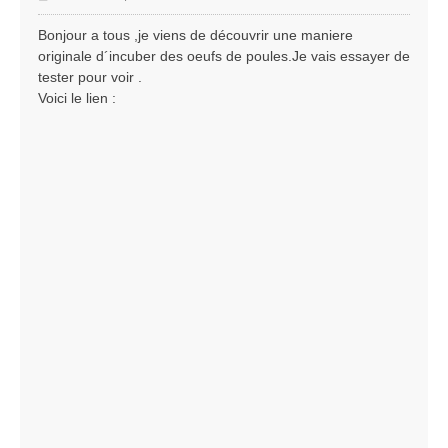
e
s
Bonjour a tous ,je viens de découvrir une maniere
s
originale d´incuber des oeufs de poules.Je vais essayer de
a
tester pour voir .
g
Voici le lien :
e