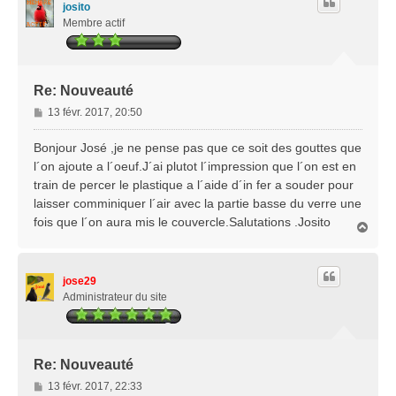
josito
Membre actif
Re: Nouveauté
M
13 févr. 2017, 20:50
e
s
Bonjour José ,je ne pense pas que ce soit des gouttes que
s
l´on ajoute a l´oeuf.J´ai plutot l´impression que l´on est en
a
train de percer le plastique a l´aide d´in fer a souder pour
g
laisser comminiquer l´air avec la partie basse du verre une
e
fois que l´on aura mis le couvercle.Salutations .Josito
H
a
u
t
jose29
Administrateur du site
Re: Nouveauté
M
13 févr. 2017, 22:33