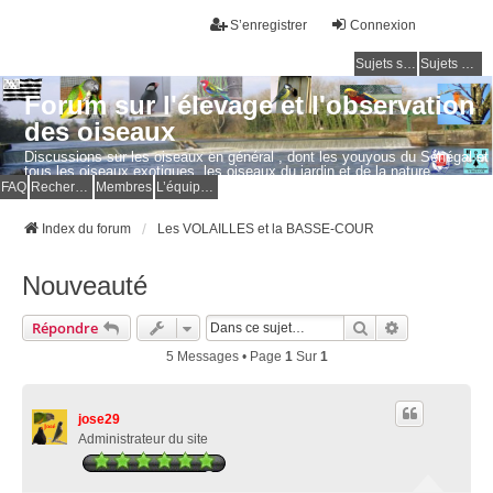
S’enregistrer
Connexion
Sujets sans réponse
Sujets actifs
Forum sur l'élevage et l'observation
des oiseaux
Discussions sur les oiseaux en général , dont les youyous du Sénégal et
tous les oiseaux exotiques, les oiseaux du jardin et de la nature.
Questions, photos, expériences.
FAQ
Rechercher
Membres
L’équipe du forum
Index du forum
Les VOLAILLES et la BASSE-COUR
Nouveauté
Rechercher
Recherche Av
Répondre
5 Messages • Page
1
Sur
1
jose29
Administrateur du site