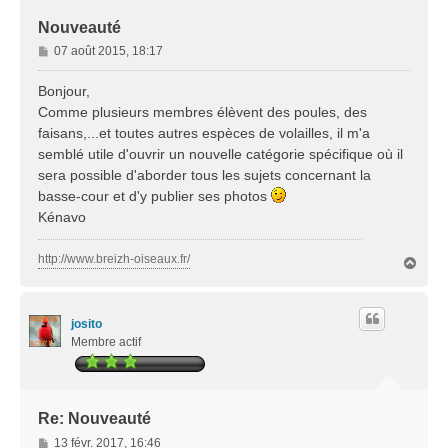
Nouveauté
M
07 août 2015, 18:17
e
s
Bonjour,
s
Comme plusieurs membres élèvent des poules, des
a
faisans,...et toutes autres espèces de volailles, il m'a
g
semblé utile d'ouvrir un nouvelle catégorie spécifique où il
e
sera possible d'aborder tous les sujets concernant la
basse-cour et d'y publier ses photos
Kénavo
http://www.breizh-oiseaux.fr/
H
a
u
t
josito
Membre actif
Re: Nouveauté
M
13 févr. 2017, 16:46