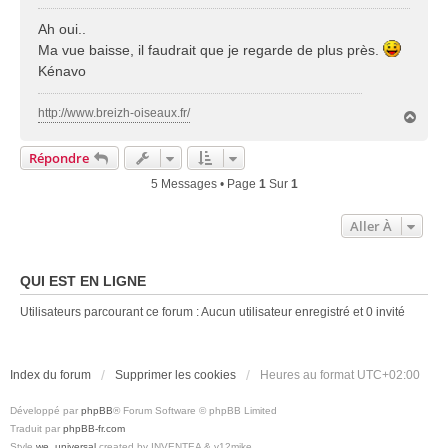
e
s
Ah oui..
s
Ma vue baisse, il faudrait que je regarde de plus près.
a
Kénavo
g
e
http://www.breizh-oiseaux.fr/
H
a
u
Répondre
t
5 Messages • Page
1
Sur
1
Aller À
QUI EST EN LIGNE
Utilisateurs parcourant ce forum : Aucun utilisateur enregistré et 0 invité
Index du forum
Supprimer les cookies
Heures au format
UTC+02:00
Développé par
phpBB
® Forum Software © phpBB Limited
Traduit par
phpBB-fr.com
Style
we_universal
created by INVENTEA & v12mike