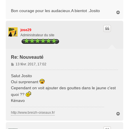
Bon courage pour les audacieux.A bientot .Josito
H
a
u
t
jose29
Administrateur du site
Re: Nouveauté
M
13 févr. 2017, 17:02
e
s
Salut Josito
s
Oui surprenant
a
Cependant on voit ajouter des gouttes dans le jaune c'est
g
quoi ??
e
Kénavo
http://www.breizh-oiseaux.fr/
H
a
u
t