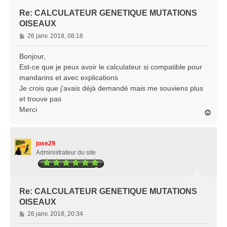
Re: CALCULATEUR GENETIQUE MUTATIONS
OISEAUX
M
26 janv. 2018, 08:18
e
s
Bonjour,
s
Est-ce que je peux avoir le calculateur si compatible pour
a
mandarins et avec explications
g
Je crois que j'avais déjà demandé mais me souviens plus
e
et trouve pas
Merci
H
a
u
t
jose29
Administrateur du site
Re: CALCULATEUR GENETIQUE MUTATIONS
OISEAUX
M
26 janv. 2018, 20:34
e