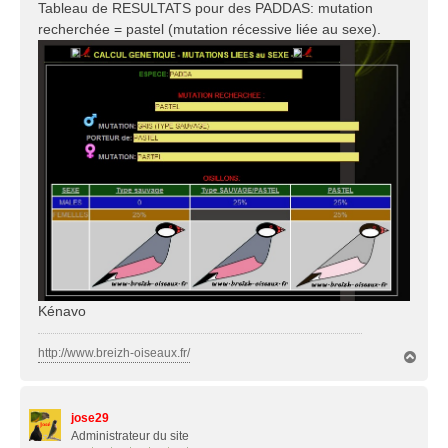
Tableau de RESULTATS pour des PADDAS: mutation
recherchée = pastel (mutation récessive liée au sexe).
Kénavo
http://www.breizh-oiseaux.fr/
H
a
u
t
jose29
Administrateur du site