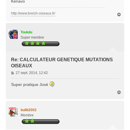
Kénavo
http://www.breizh-oiseaux.fr/
H
a
u
t
Toululu
Super membre
Re: CALCULATEUR GENETIQUE MUTATIONS
OISEAUX
M
27 sept. 2014, 12:42
e
s
Super pratique José
s
H
a
a
g
u
e
t
bullit2002
Membre