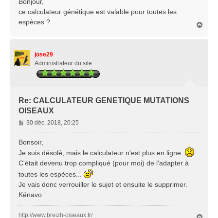
Bonjour,
s
ce calculateur génétique est valable pour toutes les
a
espèces ?
H
g
a
e
u
t
jose29
Administrateur du site
Re: CALCULATEUR GENETIQUE MUTATIONS
OISEAUX
M
30 déc. 2018, 20:25
e
s
Bonsoir,
s
Je suis désolé, mais le calculateur n'est plus en ligne.
a
C'était devenu trop compliqué (pour moi) de l'adapter à
g
toutes les espèces...
e
Je vais donc verrouiller le sujet et ensuite le supprimer.
Kénavo
http://www.breizh-oiseaux.fr/
H