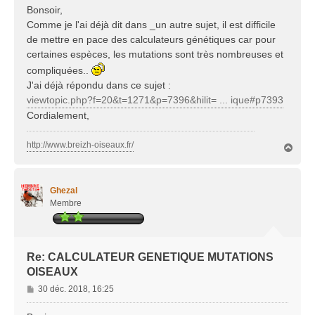
s
Bonsoir,
s
Comme je l'ai déjà dit dans _un autre sujet, il est difficile
a
de mettre en pace des calculateurs génétiques car pour
g
certaines espèces, les mutations sont très nombreuses et
e
compliquées..
J'ai déjà répondu dans ce sujet :
viewtopic.php?f=20&t=1271&p=7396&hilit= ... ique#p7393
Cordialement,
http://www.breizh-oiseaux.fr/
H
a
u
t
Ghezal
Membre
Re: CALCULATEUR GENETIQUE MUTATIONS
OISEAUX
M
30 déc. 2018, 16:25
e
s