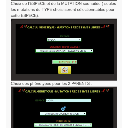
Choix de l'ESPECE et de la MUTATION souhaitée ( seules
les mutations du TYPE choisi seront sélectionnables pour
cette ESPECE):
Choix des phénotypes pour les 2 PARENTS :