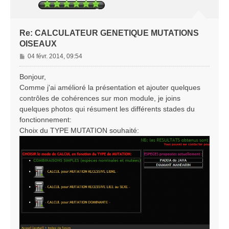
Re: CALCULATEUR GENETIQUE MUTATIONS
OISEAUX
M
04 févr. 2014, 09:54
e
s
Bonjour,
s
Comme j'ai amélioré la présentation et ajouter quelques
a
contrôles de cohérences sur mon module, je joins
g
quelques photos qui résument les différents stades du
e
fonctionnement:
Choix du TYPE MUTATION souhaité: