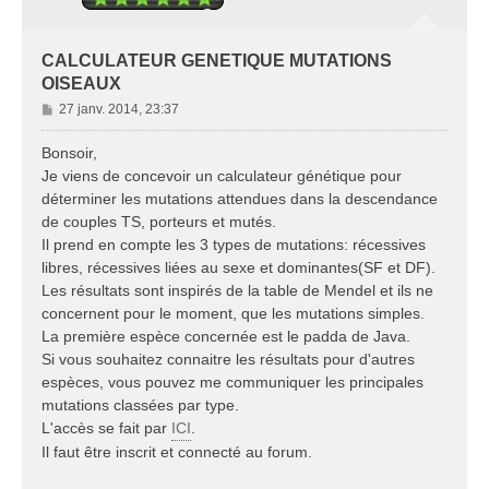
CALCULATEUR GENETIQUE MUTATIONS
OISEAUX
M
27 janv. 2014, 23:37
e
s
Bonsoir,
s
Je viens de concevoir un calculateur génétique pour
a
déterminer les mutations attendues dans la descendance
g
de couples TS, porteurs et mutés.
e
Il prend en compte les 3 types de mutations: récessives
libres, récessives liées au sexe et dominantes(SF et DF).
Les résultats sont inspirés de la table de Mendel et ils ne
concernent pour le moment, que les mutations simples.
La première espèce concernée est le padda de Java.
Si vous souhaitez connaitre les résultats pour d'autres
espèces, vous pouvez me communiquer les principales
mutations classées par type.
L'accès se fait par
ICI
.
Il faut être inscrit et connecté au forum.