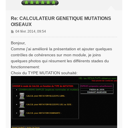
Re: CALCULATEUR GENETIQUE MUTATIONS
OISEAUX
M
04 févr. 2014, 09:54
e
s
Bonjour,
s
Comme j'ai amélioré la présentation et ajouter quelques
a
contrôles de cohérences sur mon module, je joins
g
quelques photos qui résument les différents stades du
e
fonctionnement:
Choix du TYPE MUTATION souhaité: