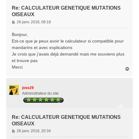
Re: CALCULATEUR GENETIQUE MUTATIONS
OISEAUX
M
26 janv. 2018, 08:18
e
s
Bonjour,
s
Est-ce que je peux avoir le calculateur si compatible pour
a
mandarins et avec explications
g
Je crois que j'avais déjà demandé mais me souviens plus
e
et trouve pas
Merci
H
a
u
t
jose29
Administrateur du site
Re: CALCULATEUR GENETIQUE MUTATIONS
OISEAUX
M
26 janv. 2018, 20:34
e