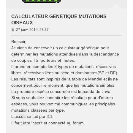
CALCULATEUR GENETIQUE MUTATIONS
OISEAUX
M
27 janv. 2014, 23:37
e
s
Bonsoir,
s
Je viens de concevoir un calculateur génétique pour
a
déterminer les mutations attendues dans la descendance
g
de couples TS, porteurs et mutés.
e
Il prend en compte les 3 types de mutations: récessives
libres, récessives liées au sexe et dominantes(SF et DF).
Les résultats sont inspirés de la table de Mendel et ils ne
concernent pour le moment, que les mutations simples.
La première espèce concernée est le padda de Java.
Si vous souhaitez connaitre les résultats pour d'autres
espèces, vous pouvez me communiquer les principales
mutations classées par type.
L'accès se fait par
ICI
.
Il faut être inscrit et connecté au forum.