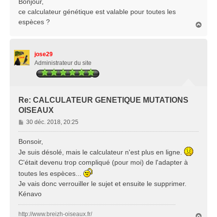
Bonjour,
s
ce calculateur génétique est valable pour toutes les
a
espèces ?
H
g
a
e
u
t
jose29
Administrateur du site
Re: CALCULATEUR GENETIQUE MUTATIONS
OISEAUX
M
30 déc. 2018, 20:25
e
s
Bonsoir,
s
Je suis désolé, mais le calculateur n'est plus en ligne.
a
C'était devenu trop compliqué (pour moi) de l'adapter à
g
toutes les espèces...
e
Je vais donc verrouiller le sujet et ensuite le supprimer.
Kénavo
http://www.breizh-oiseaux.fr/
H