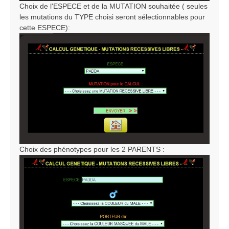
Choix de l'ESPECE et de la MUTATION souhaitée ( seules
les mutations du TYPE choisi seront sélectionnables pour
cette ESPECE):
Choix des phénotypes pour les 2 PARENTS :