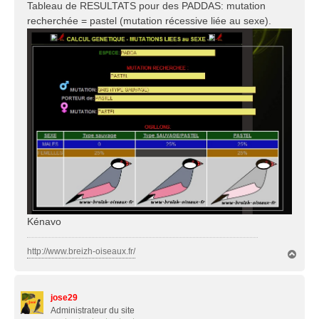
Tableau de RESULTATS pour des PADDAS: mutation
recherchée = pastel (mutation récessive liée au sexe).
Kénavo
http://www.breizh-oiseaux.fr/
H
a
u
t
jose29
Administrateur du site