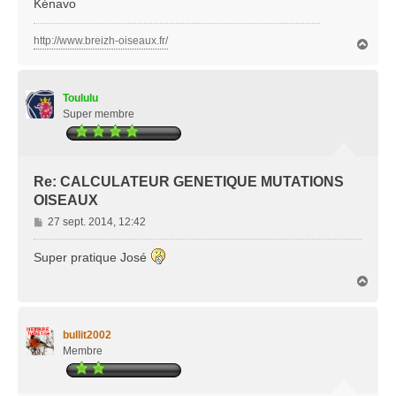
Kénavo
http://www.breizh-oiseaux.fr/
H
a
u
t
Toululu
Super membre
Re: CALCULATEUR GENETIQUE MUTATIONS
OISEAUX
M
27 sept. 2014, 12:42
e
s
Super pratique José
s
H
a
a
g
u
e
t
bullit2002
Membre