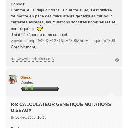
s
Bonsoir,
s
Comme je l'ai déjà dit dans _un autre sujet, il est difficile
a
de mettre en pace des calculateurs génétiques car pour
g
certaines espèces, les mutations sont très nombreuses et
e
compliquées..
J'ai déjà répondu dans ce sujet :
viewtopic.php?f=20&t=1271&p=7396&hilit= ... ique#p7393
Cordialement,
http://www.breizh-oiseaux.fr/
H
a
u
t
Ghezal
Membre
Re: CALCULATEUR GENETIQUE MUTATIONS
OISEAUX
M
30 déc. 2018, 16:25
e
s