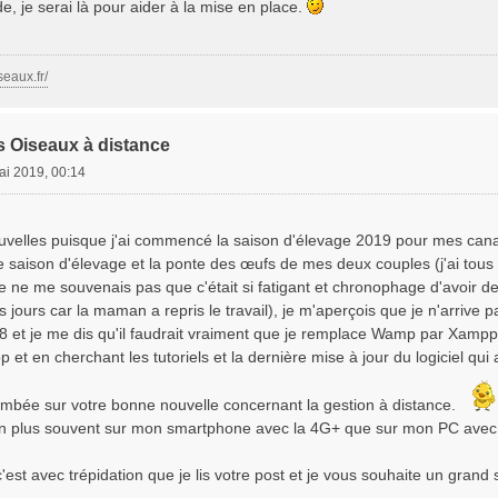
, je serai là pour aider à la mise en place.
seaux.fr/
s Oiseaux à distance
ai 2019, 00:14
uvelles puisque j'ai commencé la saison d'élevage 2019 pour mes canar
e saison d'élevage et la ponte des œufs de mes deux couples (j'ai tous l
e ne me souvenais pas que c'était si fatigant et chronophage d'avoir des
s jours car la maman a repris le travail), je m'aperçois que je n'arriv
8 et je me dis qu'il faudrait vraiment que je remplace Wamp par Xampp
pp et en cherchant les tutoriels et la dernière mise à jour du logiciel qu
 tombée sur votre bonne nouvelle concernant la gestion à distance.
bien plus souvent sur mon smartphone avec la 4G+ que sur mon PC avec 
est avec trépidation que je lis votre post et je vous souhaite un grand 