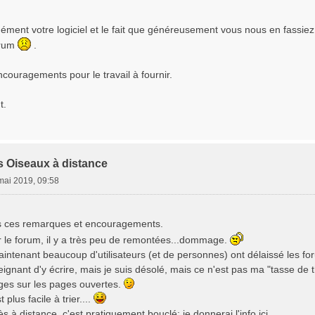
ément votre logiciel et le fait que généreusement vous nous en fassie
orum
.
couragements pour le travail à fournir.
t.
s Oiseaux à distance
mai 2019, 09:58
es ces remarques et encouragements.
r le forum, il y a très peu de remontées...dommage.
maintenant beaucoup d'utilisateurs (et de personnes) ont délaissé les fo
ignant d'y écrire, mais je suis désolé, mais ce n'est pas ma "tasse de 
ages sur les pages ouvertes.
 plus facile à trier....
s à distance, c'est pratiquement bouclé: je donnerai l'info ici.