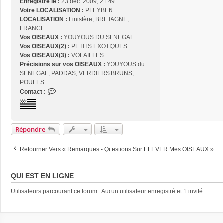
Enregistré le :
23 déc. 2009, 21:49
Votre LOCALISATION :
PLEYBEN
LOCALISATION :
Finistère, BRETAGNE,
FRANCE
Vos OISEAUX :
YOUYOUS DU SENEGAL
Vos OISEAUX(2) :
PETITS EXOTIQUES
Vos OISEAUX(3) :
VOLAILLES
Précisions sur vos OISEAUX :
YOUYOUS du
SENEGAL, PADDAS, VERDIERS BRUNS,
POULES
C
Contact :
o
n
t
a
Répondre
c
t
Retourner Vers « Remarques - Questions Sur ELEVER Mes OISEAUX »
e
r
j
QUI EST EN LIGNE
o
s
Utilisateurs parcourant ce forum : Aucun utilisateur enregistré et 1 invité
e
2
9