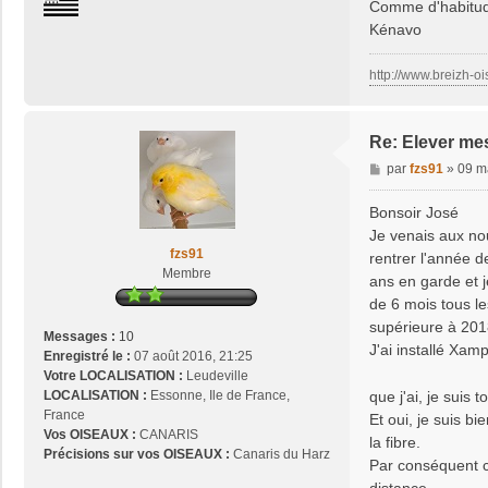
Comme d'habitude
n
Kénavo
t
a
c
http://www.breizh-oi
t
e
r
Re: Elever me
j
M
par
fzs91
»
09 m
o
e
s
s
Bonsoir José
e
s
2
Je venais aux no
a
9
fzs91
rentrer l'année d
g
Membre
ans en garde et j
e
de 6 mois tous le
supérieure à 201
Messages :
10
J'ai installé Xam
Enregistré le :
07 août 2016, 21:25
Votre LOCALISATION :
Leudeville
que j'ai, je suis
LOCALISATION :
Essonne, Ile de France,
France
Et oui, je suis 
Vos OISEAUX :
CANARIS
la fibre.
Précisions sur vos OISEAUX :
Canaris du Harz
Par conséquent c'
distance.