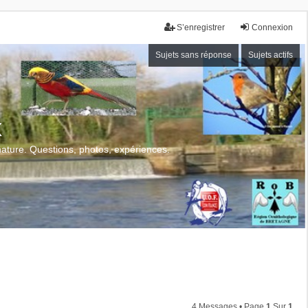
S’enregistrer
Connexion
Sujets sans réponse
Sujets actifs
x
 nature. Questions, photos, expériences.
4 Messages • Page
1
Sur
1