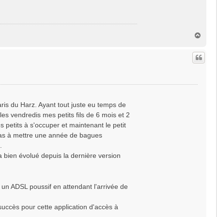
H
a
u
t
is du Harz. Ayant tout juste eu temps de
es vendredis mes petits fils de 6 mois et 2
 petits à s'occuper et maintenant le petit
e pas à mettre une année de bagues
.
i a bien évolué depuis la dernière version
un ADSL poussif en attendant l'arrivée de
succès pour cette application d'accès à