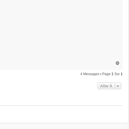
H
a
u
4 Messages • Page
1
Sur
1
t
Aller À