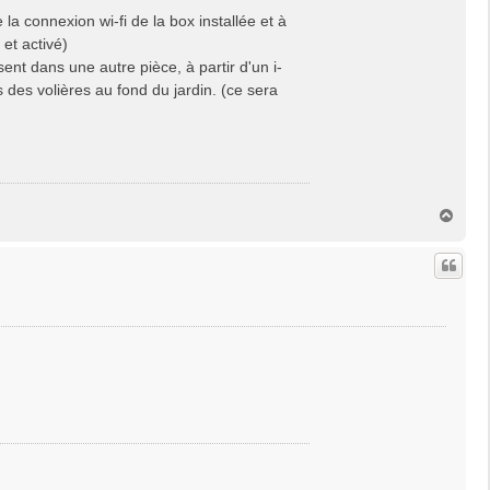
 la connexion wi-fi de la box installée et à
 et activé)
sent dans une autre pièce, à partir d'un i-
 des volières au fond du jardin. (ce sera
H
a
u
t