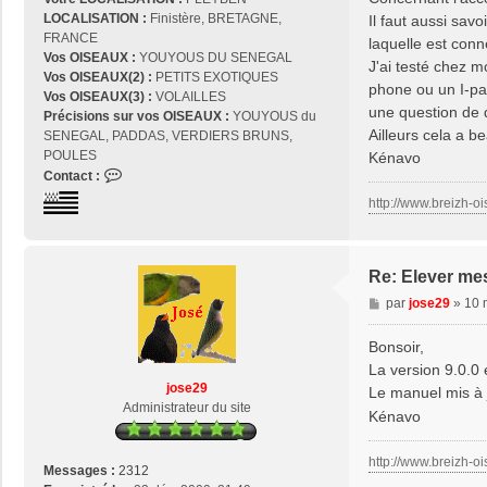
LOCALISATION :
Finistère, BRETAGNE,
Il faut aussi savo
FRANCE
laquelle est conne
Vos OISEAUX :
YOUYOUS DU SENEGAL
J'ai testé chez m
Vos OISEAUX(2) :
PETITS EXOTIQUES
phone ou un I-pad
Vos OISEAUX(3) :
VOLAILLES
une question de d
Précisions sur vos OISEAUX :
YOUYOUS du
Ailleurs cela a 
SENEGAL, PADDAS, VERDIERS BRUNS,
POULES
Kénavo
C
Contact :
o
http://www.breizh-oi
n
t
a
c
Re: Elever me
t
M
par
jose29
»
10 
e
e
r
s
Bonsoir,
j
s
La version 9.0.0 e
o
a
jose29
s
Le manuel mis à 
g
Administrateur du site
e
Kénavo
e
2
9
http://www.breizh-oi
Messages :
2312