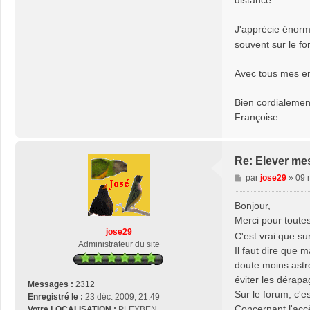
J'apprécie énorm
souvent sur le f
Avec tous mes en
Bien cordialemen
Françoise
Re: Elever me
M
par
jose29
»
09 
e
s
Bonjour,
s
Merci pour tout
a
jose29
C'est vrai que su
g
Administrateur du site
Il faut dire que 
e
doute moins astre
éviter les dérap
Messages :
2312
Sur le forum, c'est
Enregistré le :
23 déc. 2009, 21:49
Concernant l'accè
Votre LOCALISATION :
PLEYBEN