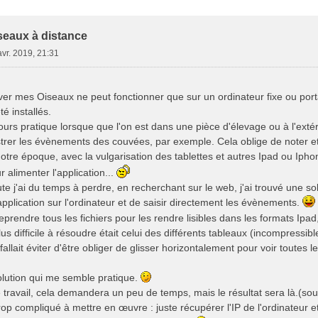
e Avancée
seaux à distance
avr. 2019, 21:31
er mes Oiseaux ne peut fonctionner que sur un ordinateur fixe ou portab
té installés.
ours pratique lorsque que l'on est dans une pièce d'élevage ou à l'extér
istrer les évènements des couvées, par exemple. Cela oblige de noter et 
notre époque, avec la vulgarisation des tablettes et autres Ipad ou Iphone
r alimenter l'application...
j'ai du temps à perdre, en recherchant sur le web, j'ai trouvé une solu
application sur l'ordinateur et de saisir directement les évènements.
eprendre tous les fichiers pour les rendre lisibles dans les formats Ipad
us difficile à résoudre était celui des différents tableaux (incompressib
fallait éviter d'être obliger de glisser horizontalement pour voir toutes
olution qui me semble pratique.
travail, cela demandera un peu de temps, mais le résultat sera là.(so
op compliqué à mettre en œuvre : juste récupérer l'IP de l'ordinateur 