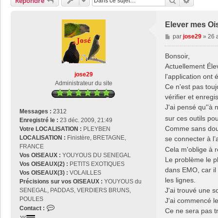
Rechercher
Recherch
Répondre
Elever mes Oi
M
par
jose29
»
26 
e
s
Bonsoir,
s
Actuellement Élev
a
jose29
l'application ont é
g
Administrateur du site
Ce n'est pas touj
e
vérifier et enreg
J'ai pensé qu''à 
Messages :
2312
sur ces outils pou
Enregistré le :
23 déc. 2009, 21:49
Comme sans doute 
Votre LOCALISATION :
PLEYBEN
LOCALISATION :
Finistère, BRETAGNE,
se connecter à l’
FRANCE
Cela m'oblige à r
Vos OISEAUX :
YOUYOUS DU SENEGAL
Le problème le pl
Vos OISEAUX(2) :
PETITS EXOTIQUES
dans EMO, car il 
Vos OISEAUX(3) :
VOLAILLES
les lignes.
Précisions sur vos OISEAUX :
YOUYOUS du
J'ai trouvé une s
SENEGAL, PADDAS, VERDIERS BRUNS,
POULES
J'ai commencé le 
C
Contact :
Ce ne sera pas tr
o