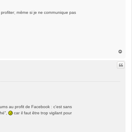
z profiter; même si je ne communique pas
H
a
u
t
rums au profit de Facebook : c'est sans
thé",
car il faut être trop vigilant pour