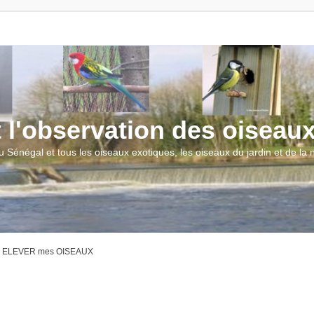
t l'observation des oiseau
u Sénégal et tous les oiseaux exotiques, les oiseaux du jardin et de la
ur ELEVER mes OISEAUX