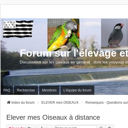
Forum sur l'élevage e
Discussions sur les oiseaux en général , dont les youyous d
FAQ
Rechercher
Membres
L’équipe du forum
Index du forum
ELEVER mes OISEAUX
Remarques - Questions s
Elever mes Oiseaux à distance