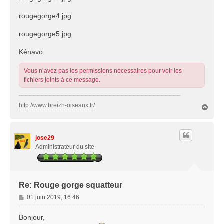
rougegorge4.jpg
rougegorge5.jpg
Kénavo
Vous n’avez pas les permissions nécessaires pour voir les
fichiers joints à ce message.
http://www.breizh-oiseaux.fr/
H
a
u
t
jose29
Administrateur du site
Re: Rouge gorge squatteur
M
01 juin 2019, 16:46
e
s
Bonjour,
s