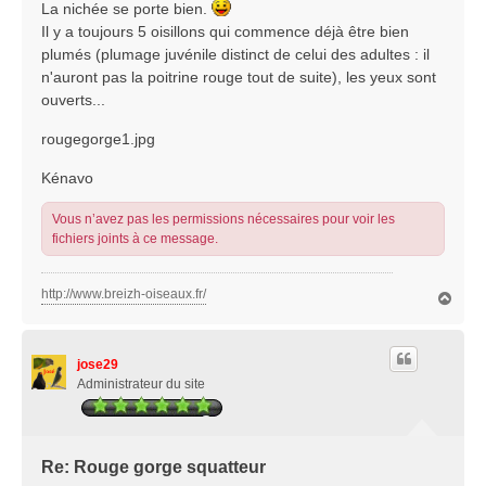
La nichée se porte bien.
a
Il y a toujours 5 oisillons qui commence déjà être bien
g
plumés (plumage juvénile distinct de celui des adultes : il
e
n'auront pas la poitrine rouge tout de suite), les yeux sont
ouverts...
rougegorge1.jpg
Kénavo
Vous n’avez pas les permissions nécessaires pour voir les
fichiers joints à ce message.
http://www.breizh-oiseaux.fr/
H
a
u
t
jose29
Administrateur du site
Re: Rouge gorge squatteur