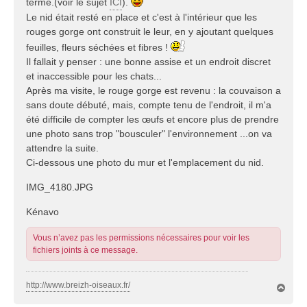
terme.(voir le sujet
ICI
).
Le nid était resté en place et c'est à l'intérieur que les
rouges gorge ont construit le leur, en y ajoutant quelques
feuilles, fleurs séchées et fibres !
Il fallait y penser : une bonne assise et un endroit discret
et inaccessible pour les chats...
Après ma visite, le rouge gorge est revenu : la couvaison a
sans doute débuté, mais, compte tenu de l'endroit, il m'a
été difficile de compter les œufs et encore plus de prendre
une photo sans trop "bousculer" l'environnement ...on va
attendre la suite.
Ci-dessous une photo du mur et l'emplacement du nid.
IMG_4180.JPG
Kénavo
Vous n’avez pas les permissions nécessaires pour voir les
fichiers joints à ce message.
http://www.breizh-oiseaux.fr/
H
a