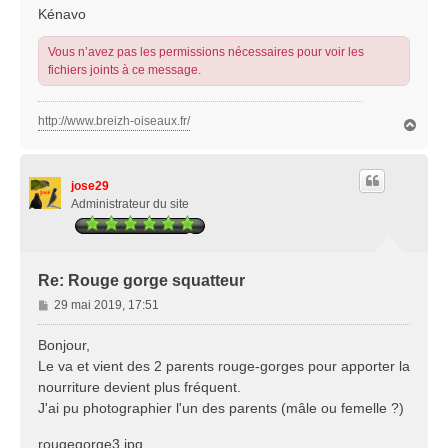
Kénavo
Vous n’avez pas les permissions nécessaires pour voir les
fichiers joints à ce message.
http://www.breizh-oiseaux.fr/
H
a
u
t
jose29
Administrateur du site
Re: Rouge gorge squatteur
M
29 mai 2019, 17:51
e
s
Bonjour,
s
Le va et vient des 2 parents rouge-gorges pour apporter la
a
nourriture devient plus fréquent.
g
J'ai pu photographier l'un des parents (mâle ou femelle ?)
e
rougegorge3.jpg