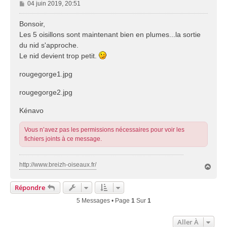
M
04 juin 2019, 20:51
e
s
Bonsoir,
s
Les 5 oisillons sont maintenant bien en plumes...la sortie
a
du nid s'approche.
g
Le nid devient trop petit.
e
rougegorge1.jpg
rougegorge2.jpg
Kénavo
Vous n’avez pas les permissions nécessaires pour voir les
fichiers joints à ce message.
http://www.breizh-oiseaux.fr/
H
a
u
Répondre
t
5 Messages • Page
1
Sur
1
Aller À