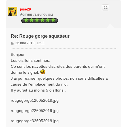
u
t
jose29
Administrateur du site
Re: Rouge gorge squatteur
M
26 mai 2019, 12:11
e
s
Bonjour,
s
Les oisillons sont nés.
a
Ce sont les navettes discrètes des parents qui m'ont
g
donné le signal.
e
J'ai pu réaliser quelques photos, non sans difficultés à
cause de l'emplacement du nid.
Il y aurait au moins 5 oisillons .
rougegorge126052019.jpg
rougegorge226052019.jpg
rougegorge326052019.jpg