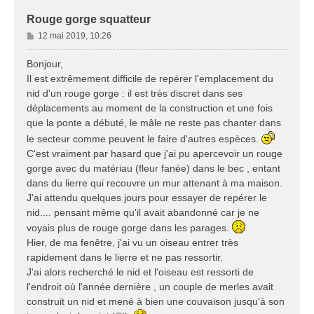
Rouge gorge squatteur
M
12 mai 2019, 10:26
e
s
Bonjour,
s
Il est extrêmement difficile de repérer l'emplacement du
a
nid d'un rouge gorge : il est très discret dans ses
g
déplacements au moment de la construction et une fois
e
que la ponte a débuté, le mâle ne reste pas chanter dans
le secteur comme peuvent le faire d'autres espèces.
C'est vraiment par hasard que j'ai pu apercevoir un rouge
gorge avec du matériau (fleur fanée) dans le bec , entant
dans du lierre qui recouvre un mur attenant à ma maison.
J'ai attendu quelques jours pour essayer de repérer le
nid.... pensant même qu'il avait abandonné car je ne
voyais plus de rouge gorge dans les parages.
Hier, de ma fenêtre, j'ai vu un oiseau entrer très
rapidement dans le lierre et ne pas ressortir.
J'ai alors recherché le nid et l'oiseau est ressorti de
l'endroit où l'année dernière , un couple de merles avait
construit un nid et mené à bien une couvaison jusqu'à son