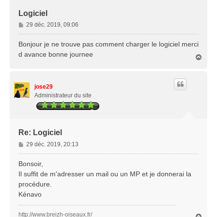
Logiciel
M
29 déc. 2019, 09:06
e
s
Bonjour je ne trouve pas comment charger le logiciel merci
s
d avance bonne journee
H
a
a
g
u
e
t
jose29
Administrateur du site
Re: Logiciel
M
29 déc. 2019, 20:13
e
s
Bonsoir,
s
Il suffit de m'adresser un mail ou un MP et je donnerai la
a
procédure.
g
Kénavo
e
http://www.breizh-oiseaux.fr/
H