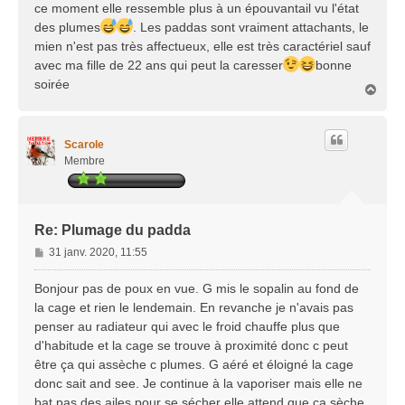
ce moment elle ressemble plus à un épouvantail vu l'état
des plumes
. Les paddas sont vraiment attachants, le
mien n'est pas très affectueux, elle est très caractériel sauf
avec ma fille de 22 ans qui peut la caresser
bonne
soirée
H
a
u
t
Scarole
Membre
Re: Plumage du padda
M
31 janv. 2020, 11:55
e
s
Bonjour pas de poux en vue. G mis le sopalin au fond de
s
la cage et rien le lendemain. En revanche je n'avais pas
a
penser au radiateur qui avec le froid chauffe plus que
g
d'habitude et la cage se trouve à proximité donc c peut
e
être ça qui assèche c plumes. G aéré et éloigné la cage
donc sait and see. Je continue à la vaporiser mais elle ne
bat pas des ailes pour se sécher elle attend que ça sèche