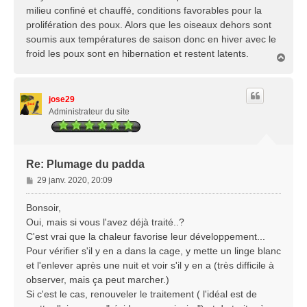
s
milieu confiné et chauffé, conditions favorables pour la
a
prolifération des poux. Alors que les oiseaux dehors sont
g
soumis aux températures de saison donc en hiver avec le
e
froid les poux sont en hibernation et restent latents.
H
a
u
t
jose29
Administrateur du site
Re: Plumage du padda
M
29 janv. 2020, 20:09
e
s
Bonsoir,
s
Oui, mais si vous l'avez déjà traité..?
a
C'est vrai que la chaleur favorise leur développement...
g
Pour vérifier s'il y en a dans la cage, y mette un linge blanc
e
et l'enlever après une nuit et voir s'il y en a (très difficile à
observer, mais ça peut marcher.)
Si c'est le cas, renouveler le traitement ( l'idéal est de