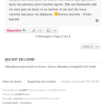
donc les plumes sont moches après. Elle est fainéante elle
ne veut pas se laver ni se sécher et se sert de nous
comme taxi pour se déplacer.
bonne journée . A très
bientôt
H
a
u
Répondre
t
8 Messages • Page
1
Sur
1
Aller À
QUI EST EN LIGNE
Utilisateurs parcourant ce forum : Aucun utilisateur enregistré et 0 invité
Index du forum
Supprimer les cookies
Heures au format
UTC+02:00
Développé par
phpBB
® Forum Software © phpBB Limited
Traduit par
phpBB-fr.com
Style
we_universal
created by INVENTEA & v12mike
Confidentialité
|
Conditions