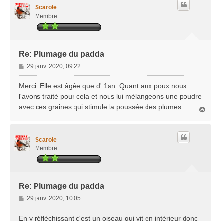
t
Scarole
Membre
Re: Plumage du padda
M
29 janv. 2020, 09:22
e
s
Merci. Elle est âgée que d' 1an. Quant aux poux nous
s
l'avons traité pour cela et nous lui mélangeons une poudre
a
avec ces graines qui stimule la poussée des plumes.
H
g
a
e
u
t
Scarole
Membre
Re: Plumage du padda
M
29 janv. 2020, 10:05
e
s
En y réfléchissant c'est un oiseau qui vit en intérieur donc