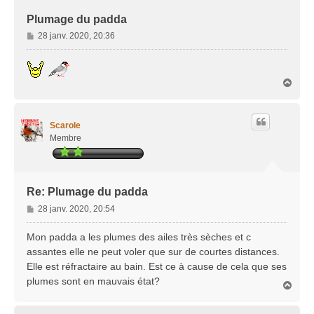
Plumage du padda
M
28 janv. 2020, 20:36
e
s
s
H
a
a
g
u
e
t
Scarole
Membre
Re: Plumage du padda
M
28 janv. 2020, 20:54
e
s
Mon padda a les plumes des ailes très sèches et c
s
assantes elle ne peut voler que sur de courtes distances.
a
Elle est réfractaire au bain. Est ce à cause de cela que ses
g
plumes sont en mauvais état?
e
H
a
u