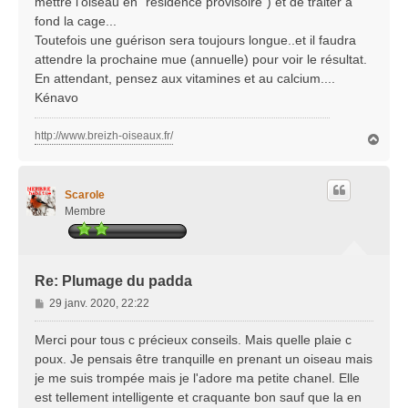
mettre l'oiseau en "résidence provisoire") et de traiter à
fond la cage...
Toutefois une guérison sera toujours longue..et il faudra
attendre la prochaine mue (annuelle) pour voir le résultat.
En attendant, pensez aux vitamines et au calcium....
Kénavo
http://www.breizh-oiseaux.fr/
H
a
u
t
Scarole
Membre
Re: Plumage du padda
M
29 janv. 2020, 22:22
e
s
Merci pour tous c précieux conseils. Mais quelle plaie c
s
poux. Je pensais être tranquille en prenant un oiseau mais
a
je me suis trompée mais je l'adore ma petite chanel. Elle
g
est tellement intelligente et craquante bon sauf que la en
e