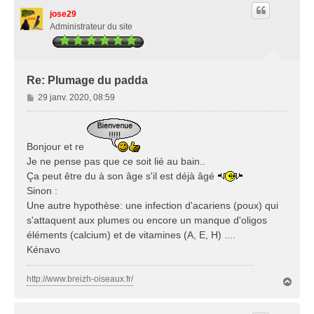
t
jose29
Administrateur du site
Re: Plumage du padda
M
29 janv. 2020, 08:59
e
s
s
Bonjour et re
a
g
Je ne pense pas que ce soit lié au bain..
e
Ça peut être du à son âge s'il est déjà âgé
Sinon :
Une autre hypothèse: une infection d'acariens (poux) qui
s'attaquent aux plumes ou encore un manque d'oligos
éléments (calcium) et de vitamines (A, E, H) ....
Kénavo
http://www.breizh-oiseaux.fr/
H
a
u