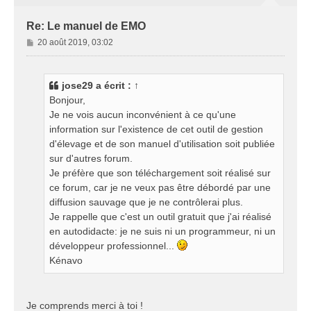
Re: Le manuel de EMO
M
20 août 2019, 03:02
e
s
s
jose29
a écrit :
↑
a
Bonjour,
g
Je ne vois aucun inconvénient à ce qu'une
e
information sur l'existence de cet outil de gestion
d'élevage et de son manuel d'utilisation soit publiée
sur d'autres forum.
Je préfère que son téléchargement soit réalisé sur
ce forum, car je ne veux pas être débordé par une
diffusion sauvage que je ne contrôlerai plus.
Je rappelle que c'est un outil gratuit que j'ai réalisé
en autodidacte: je ne suis ni un programmeur, ni un
développeur professionnel...
Kénavo
Je comprends merci à toi !