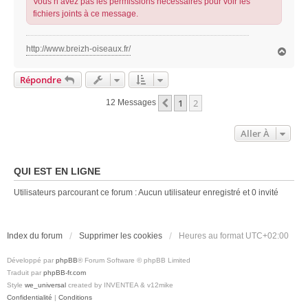
Vous n’avez pas les permissions nécessaires pour voir les
fichiers joints à ce message.
http://www.breizh-oiseaux.fr/
H
a
u
Répondre
t
1
2
Précédente
12 Messages
Aller À
QUI EST EN LIGNE
Utilisateurs parcourant ce forum : Aucun utilisateur enregistré et 0 invité
Index du forum
Supprimer les cookies
Heures au format
UTC+02:00
Développé par
phpBB
® Forum Software © phpBB Limited
Traduit par
phpBB-fr.com
Style
we_universal
created by INVENTEA & v12mike
Confidentialité
|
Conditions