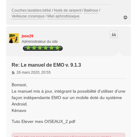
Couches lavables bébé
/
Huile de serpent
/
Bakhour
/
Veilleuse coranique
/
Miel aphrodisiaque
.
H
a
u
t
jose29
Administrateur du site
Re: Le manuel de EMO v. 9.1.3
M
26 mars 2020, 20:55
e
s
Bonsoir,
s
Le manuel mis à jour, intégrant la possibilité d'utiliser d'une
a
façon indépendante EMO sur un mobile doté du système
g
Android.
e
Kénavo
Tuto Elever mes OISEAUX_2.pdf