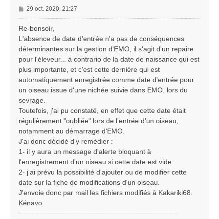
M
29 oct. 2020, 21:27
e
s
Re-bonsoir,
s
L'absence de date d'entrée n'a pas de conséquences
a
déterminantes sur la gestion d'EMO, il s'agit d'un repaire
g
pour l'éleveur... à contrario de la date de naissance qui est
e
plus importante, et c'est cette dernière qui est
automatiquement enregistrée comme date d'entrée pour
un oiseau issue d'une nichée suivie dans EMO, lors du
sevrage.
Toutefois, j'ai pu constaté, en effet que cette date était
régulièrement "oubliée" lors de l'entrée d'un oiseau,
notamment au démarrage d'EMO.
J'ai donc décidé d'y remédier :
1- il y aura un message d'alerte bloquant à
l'enregistrement d'un oiseau si cette date est vide.
2- j'ai prévu la possibilité d'ajouter ou de modifier cette
date sur la fiche de modifications d'un oiseau.
J'envoie donc par mail les fichiers modifiés à Kakariki68.
Kénavo