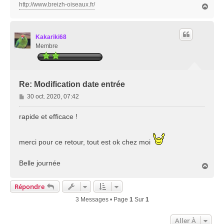
http://www.breizh-oiseaux.fr/
H
a
u
t
Kakariki68
Membre
Re: Modification date entrée
M
30 oct. 2020, 07:42
e
s
rapide et efficace !
s
a
g
merci pour ce retour, tout est ok chez moi
e
Belle journée
H
a
u
Répondre
t
3 Messages • Page
1
Sur
1
Aller À