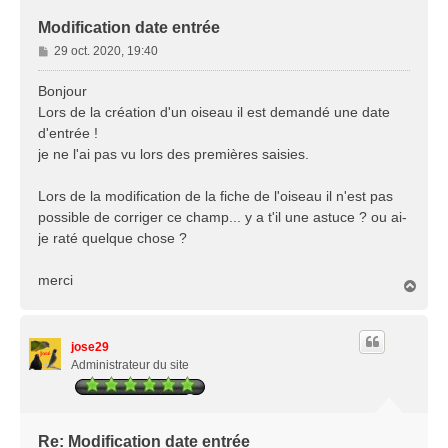
Modification date entrée
M
29 oct. 2020, 19:40
e
s
Bonjour
s
Lors de la création d'un oiseau il est demandé une date
a
d'entrée !
g
je ne l'ai pas vu lors des premières saisies.
e
Lors de la modification de la fiche de l'oiseau il n'est pas
possible de corriger ce champ... y a t'il une astuce ? ou ai-
je raté quelque chose ?
merci
H
a
u
t
jose29
Administrateur du site
Re: Modification date entrée