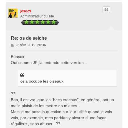
u
t
jose29
Administrateur du site
Re: os de seiche
M
26 févr. 2019, 20:36
e
s
Bonsoir,
s
Oui comme JF j'ai entendu cette version...
a
g
e
cela occupe les oiseaux
??
Bon, il est vrai que les "becs crochus", en général, ont un
malin plaisir de les mettre en miettes..
Mais je me pose la question sur leur utilité quand je vois
vois, par exemple, mes paddas y picorer d'une façon
régulière , sans abuser.. ??