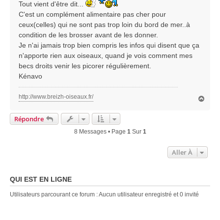
Tout vient d'être dit...
a
C'est un complément alimentaire pas cher pour
g
e
ceux(celles) qui ne sont pas trop loin du bord de mer..à
condition de les brosser avant de les donner.
Je n'ai jamais trop bien compris les infos qui disent que ça
n'apporte rien aux oiseaux, quand je vois comment mes
becs droits venir les picorer régulièrement.
Kénavo
http://www.breizh-oiseaux.fr/
H
a
u
Répondre
t
8 Messages • Page
1
Sur
1
Aller À
QUI EST EN LIGNE
Utilisateurs parcourant ce forum : Aucun utilisateur enregistré et 0 invité