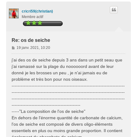
u
e
t
cricri59(christian)
Membre actif
Re: os de seiche
M
19 janv. 2021, 10:20
e
s
j'ai des os de seiche depuis 3 ans dans un petit seau que
s
j'ai ramassé sur la plage du noooooord avant de leur
a
donné je les brosses un peu , je n'ai jamais eu de
g
problème et très bon pour nos oiseaux.
e
--------------------------------------------------------------------------
--------------------------------------------------------------------------
--------------------------------------------------------------------------
---------------------------------------------
-----"La composition de l'os de seiche"
En dehors de l'énorme quantité de carbonate de calcium,
l'os de seiche est composé de divers oligo-éléments
essentiels en plus ou moins grande proportion. Il contient