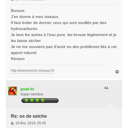
e
s
Bonsoir,
s
J'en donne à mes oiseaux.
a
Il faut éviter de donner ceux qui sont souillés par des
g
hydrocarbures.
e
Je lave les autres à l'eau pure, les brosse légèrement et je
les laisse sécher.
Je ne me souviens pas d'avoir eu des problèmes liés à cet
apport naturel.
Kénavo
http://www.breizh-oiseaux.fr/
H
a
u
t
gould 44
Super membre
Re: os de seiche
M
19 févr. 2019, 05:45
e