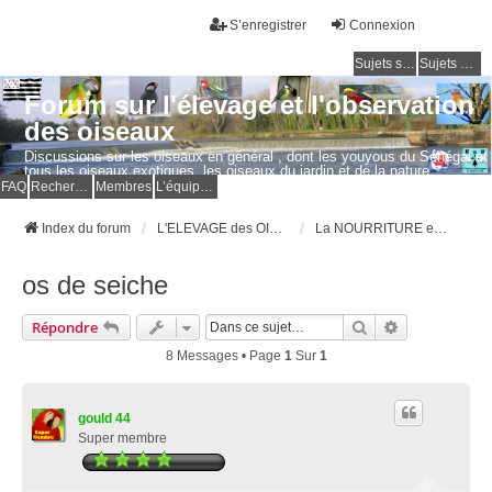
S’enregistrer
Connexion
Sujets sans réponse
Sujets actifs
Forum sur l'élevage et l'observation
des oiseaux
Discussions sur les oiseaux en général , dont les youyous du Sénégal et
tous les oiseaux exotiques, les oiseaux du jardin et de la nature.
Questions, photos, expériences.
FAQ
Rechercher
Membres
L’équipe du forum
Index du forum
L'ELEVAGE des OISEAUX EXOTIQUES
La NOURRITURE et les SOINS au naturel
os de seiche
Rechercher
Recherche Av
Répondre
8 Messages • Page
1
Sur
1
gould 44
Super membre