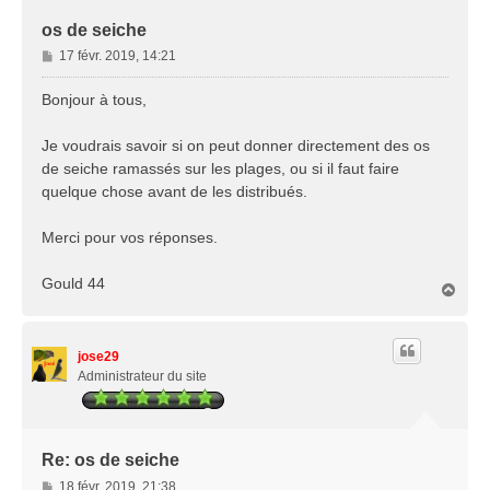
os de seiche
M
17 févr. 2019, 14:21
e
s
Bonjour à tous,
s
a
Je voudrais savoir si on peut donner directement des os
g
de seiche ramassés sur les plages, ou si il faut faire
e
quelque chose avant de les distribués.
Merci pour vos réponses.
Gould 44
H
a
u
t
jose29
Administrateur du site
Re: os de seiche
M
18 févr. 2019, 21:38