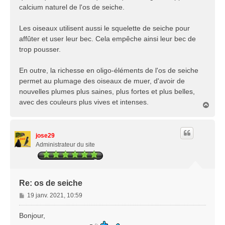
calcium naturel de l'os de seiche.
Les oiseaux utilisent aussi le squelette de seiche pour
affûter et user leur bec. Cela empêche ainsi leur bec de
trop pousser.
En outre, la richesse en oligo-éléments de l'os de seiche
permet au plumage des oiseaux de muer, d'avoir de
nouvelles plumes plus saines, plus fortes et plus belles,
avec des couleurs plus vives et intenses.
H
a
u
t
jose29
Administrateur du site
Re: os de seiche
M
19 janv. 2021, 10:59
e
s
Bonjour,
s