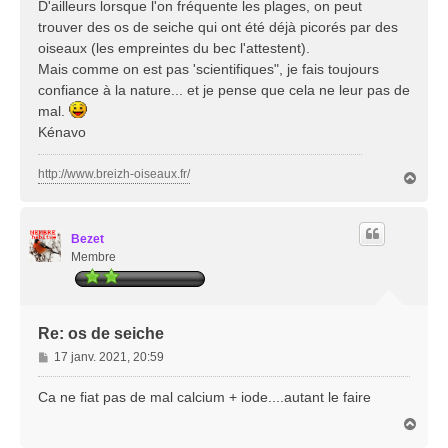
D'ailleurs lorsque l'on fréquente les plages, on peut
trouver des os de seiche qui ont été déjà picorés par des
oiseaux (les empreintes du bec l'attestent).
Mais comme on est pas 'scientifiques", je fais toujours
confiance à la nature... et je pense que cela ne leur pas de
mal.
Kénavo
http://www.breizh-oiseaux.fr/
H
a
u
t
Bezet
Membre
Re: os de seiche
M
17 janv. 2021, 20:59
e
s
Ca ne fiat pas de mal calcium + iode....autant le faire
s
H
a
a
g