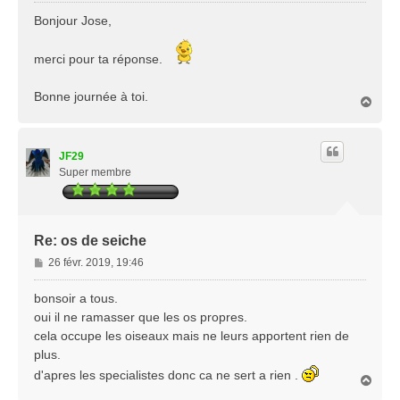
s
Bonjour Jose,
s
a
merci pour ta réponse.
g
e
Bonne journée à toi.
H
a
u
t
JF29
Super membre
Re: os de seiche
M
26 févr. 2019, 19:46
e
s
bonsoir a tous.
s
oui il ne ramasser que les os propres.
a
cela occupe les oiseaux mais ne leurs apportent rien de
g
plus.
e
d'apres les specialistes donc ca ne sert a rien .
H
a